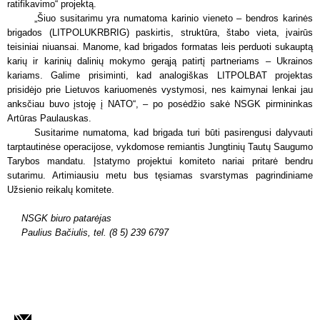
ratifikavimo“ projektą.
„Šiuo susitarimu yra numatoma karinio vieneto – bendros karinės
brigados (LITPOLUKRBRIG) paskirtis, struktūra, štabo vieta, įvairūs
teisiniai niuansai. Manome, kad brigados formatas leis perduoti sukauptą
karių ir karinių dalinių mokymo gerąją patirtį partneriams – Ukrainos
kariams. Galime prisiminti, kad analogiškas LITPOLBAT projektas
prisidėjo prie Lietuvos kariuomenės vystymosi, nes kaimynai lenkai jau
anksčiau buvo įstoję į NATO“, – po posėdžio sakė NSGK pirmininkas
Artūras Paulauskas.
Susitarime numatoma, kad brigada turi būti pasirengusi dalyvauti
tarptautinėse operacijose, vykdomose remiantis Jungtinių Tautų Saugumo
Tarybos mandatu. Įstatymo projektui komiteto nariai pritarė bendru
sutarimu. Artimiausiu metu bus tęsiamas svarstymas pagrindiniame
Užsienio reikalų komitete.
NSGK biuro patarėjas
Paulius Bačiulis, tel. (8 5) 239 6797