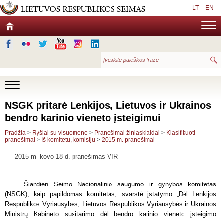
LT
EN
NSGK pritarė Lenkijos, Lietuvos ir Ukrainos
bendro karinio vieneto įsteigimui
Pradžia
>
Ryšiai su visuomene
>
Pranešimai žiniasklaidai
>
Klasifikuoti
pranešimai
>
Iš komitetų, komisijų
>
2015 m. pranešimai
2015 m. kovo 18 d. pranešimas VIR­­­­­­
Šiandien Seimo Nacionalinio saugumo ir gynybos komitetas
(NSGK), kaip papildomas komitetas, svarstė įstatymo „Dėl Lenkijos
Respublikos Vyriausybės, Lietuvos Respublikos Vyriausybės ir Ukrainos
Ministrų Kabineto susitarimo dėl bendro karinio vieneto įsteigimo