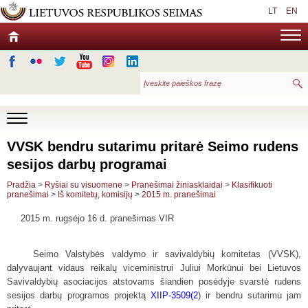
LT
EN
VVSK bendru sutarimu pritarė Seimo rudens
sesijos darbų programai
Pradžia
>
Ryšiai su visuomene
>
Pranešimai žiniasklaidai
>
Klasifikuoti
pranešimai
>
Iš komitetų, komisijų
>
2015 m. pranešimai
2015 m. rugsėjo 16 d. pranešimas VIR
Seimo Valstybės valdymo ir savivaldybių komitetas (VVSK),
dalyvaujant vidaus reikalų viceministrui Juliui Morkūnui bei Lietuvos
Savivaldybių asociacijos atstovams šiandien posėdyje svarstė rudens
sesijos darbų programos projektą
XIIP-3509(2
)
ir bendru sutarimu jam