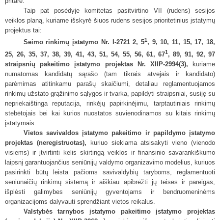
pritarė.
Taip pat posėdyje komitetas pasitvirtino VII (rudens) sesijos
veiklos planą, kuriame išskyrė šiuos rudens sesijos prioritetinius įstatymų
projektus tai:
1
Seimo rinkimų įstatymo Nr. I-2721 2, 5
, 9, 10, 11, 15, 17, 18,
1
25, 26, 35, 37, 38, 39, 41, 43, 51, 54, 55, 56, 61, 67
, 89, 91, 92, 97
straipsnių pakeitimo įstatymo projektas Nr. XIIP-2994(3),
kuriame
numatomas kandidatų sąrašo (tam tikrais atvejais ir kandidato)
parėmimas atitinkamu parašų skaičiumi, detaliau reglamentuojamos
rinkimų užstato grąžinimo sąlygos ir tvarka, papildyti straipsniai, susiję su
nepriekaištinga reputacija, rinkėjų papirkinėjimu, tarptautiniais rinkimų
stebėtojais bei kai kurios nuostatos suvienodinamos su kitais rinkimų
įstatymais.
Vietos savivaldos įstatymo pakeitimo ir papildymo įstatymo
projektas (neregistruotas),
kuriuo siekiama atsisakyti vieno (vienodo
visiems) ir įtvirtinti kelis skirtingą veiklos ir finansinio savarankiškumo
laipsnį garantuojančius seniūnijų valdymo organizavimo modelius, kuriuos
pasirinkti būtų leista pačioms savivaldybių taryboms, reglamentuoti
seniūnaičių rinkimų sistemą ir aiškiau apibrėžti jų teises ir pareigas,
išplėsti galimybes seniūnijų gyventojams ir bendruomeninėms
organizacijoms dalyvauti sprendžiant vietos reikalus.
Valstybės tarnybos įstatymo pakeitimo įstatymo projektas