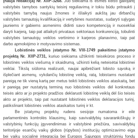
(nauja redakcija) Nr. XIIP-3268.
Juo siekiama iš esmės keisti galiojantį
valstybės tarnybos santykių teisinį reguliavimą ir tokiu būdu pritraukti į
valstybės tarnybą naujus žmones ir išlaikyti aukštą jau dirbančių
valstybės tarnautojų kvalifikaciją ir vertybines nuostatas, sudaryti sąlygas
jauniems ir gabiems asmenims didinti savo kompetenciją ir nuosekliai
daryti karjerą, taip pat atlaikyti privataus sektoriaus konkurenciją, tobulinti
valstybės tarnautojų veiklos vertinimo ir karjeros planavimo, taip pat
darbo apmokėjimo ir motyvavimo sistemas.
Lobistinės veiklos įstatymo Nr. VIII-1749 pakeitimo įstatymo
projektą Nr. XIIP-2731,
kuriuo
siekiama užtikrinti teisėkūros proceso ir
lobistinės veiklos viešumą ir skaidrumą, užkirsti kelią neteisėtai lobistinei
veiklai. Tikslą siūloma realizuoti, naujai apibrėžiant lobisto sąvoką ir
išplečiant asmenų, vykdančių lobistinę veiklą, ratą, lobistams nustatant
pareigą ne tik vieną kartą per metus teikti lobistinės veiklos ataskaitą, bet
ir pareigą per nustatytą terminą nuo lobistinės veiklos dėl konkretaus
teisės akto ar jo projekto pradžios deklaruoti lobistinę veiklą dėl šio teisės
akto ar projekto, taip pat nustatant lobistinės veiklos deklaracijos turinį,
patikslinant lobistinės veiklos ataskaitos turinį ir kt.
Be įstatymų projektų rudens sesijoje numatoma ir eilė
parlamentinės kontrolės klausimų, kaip savivaldybių savarankiškųjų ir
valstybinių funkcijų įgyvendinimas ir valstybinė priežiūra, savivaldybių
teritorijoje esančių vaikų globos (rūpybos) institucijų optimizavimo eiga
bei vaikų socialinė integracija bei Europos Sąjungos struktūrinių fondų