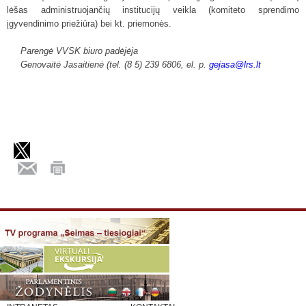
lėšas administruojančių institucijų veikla (komiteto sprendimo
įgyvendinimo priežiūra) bei kt. priemonės.
Parengė VVSK biuro padėjėja
Genovaitė Jasaitienė (tel. (8 5) 239 6806, el. p.
gejasa@lrs.lt