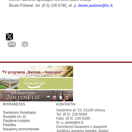
Birutė Pūtienė, tel. (8 5) 239 6740, el. p.
birute.putiene@lrs.lt
,
INTRANETAS
KONTAKTAI
Gedimino pr. 53, 01109 Vilnius
Svetainės žemėlapis
Tel. (8 5) 239 6060
Rodyklė (A–Z)
Faks. (8 5) 239 6289
Dalykinė rodyklė
El. p.
priim@lrs.lt
Paieška
Duomenys kaupiami ir saugomi
Naujienų prenumerata
Juridinių asmenų registre, kodas