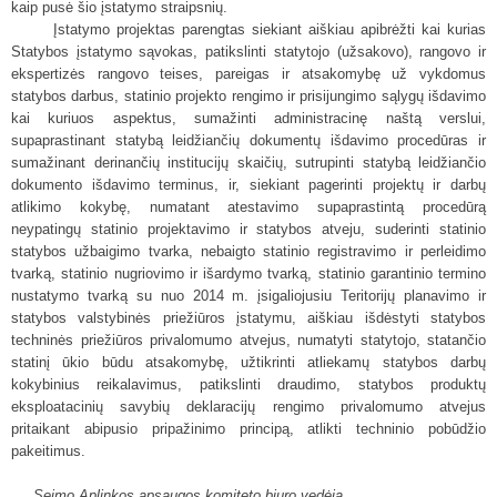
kaip pusė šio įstatymo straipsnių.
Įstatymo projektas parengtas siekiant aiškiau apibrėžti kai kurias
Statybos įstatymo sąvokas, patikslinti statytojo (užsakovo), rangovo ir
ekspertizės rangovo teises, pareigas ir atsakomybę už vykdomus
statybos darbus, statinio projekto rengimo ir prisijungimo sąlygų išdavimo
kai kuriuos aspektus, sumažinti administracinę naštą verslui,
supaprastinant statybą leidžiančių dokumentų išdavimo procedūras ir
sumažinant derinančių institucijų skaičių, sutrupinti statybą leidžiančio
dokumento išdavimo terminus, ir, siekiant pagerinti projektų ir darbų
atlikimo kokybę, numatant atestavimo supaprastintą procedūrą
neypatingų statinio projektavimo ir statybos atveju, suderinti statinio
statybos užbaigimo tvarka, nebaigto statinio registravimo ir perleidimo
tvarką, statinio nugriovimo ir išardymo tvarką, statinio garantinio termino
nustatymo tvarką su nuo 2014 m. įsigaliojusiu Teritorijų planavimo ir
statybos valstybinės priežiūros įstatymu, aiškiau išdėstyti statybos
techninės priežiūros privalomumo atvejus, numatyti statytojo, statančio
statinį ūkio būdu atsakomybę, užtikrinti atliekamų statybos darbų
kokybinius reikalavimus, patikslinti draudimo, statybos produktų
eksploatacinių savybių deklaracijų rengimo privalomumo atvejus
pritaikant abipusio pripažinimo principą, atlikti techninio pobūdžio
pakeitimus.
Seimo Aplinkos apsaugos komiteto biuro vedėja