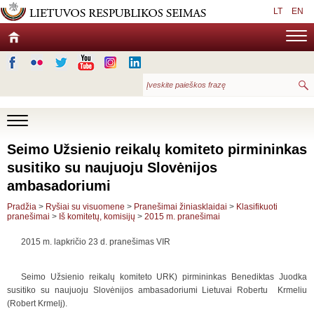
LT
EN
Seimo Užsienio reikalų komiteto pirmininkas
susitiko su naujuoju Slovėnijos
ambasadoriumi
Pradžia
>
Ryšiai su visuomene
>
Pranešimai žiniasklaidai
>
Klasifikuoti
pranešimai
>
Iš komitetų, komisijų
>
2015 m. pranešimai
2015 m. lapkričio 23 d. pranešimas VIR
Seimo Užsienio reikalų komiteto URK) pirmininkas Benediktas Juodka
susitiko su naujuoju Slovėnijos ambasadoriumi Lietuvai Robertu Krmeliu
(Robert Krmelj).