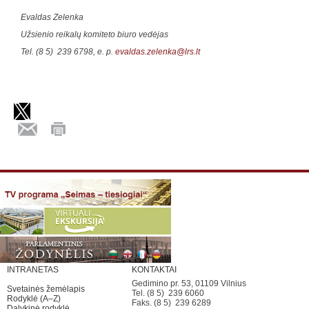
Evaldas Zelenka
Užsienio reikalų komiteto biuro vedėjas
Tel. (8 5) 239 6798, e. p.
evaldas.zelenka@lrs.lt
INTRANETAS
KONTAKTAI
Gedimino pr. 53, 01109 Vilnius
Svetainės žemėlapis
Tel. (8 5) 239 6060
Rodyklė (A–Z)
Faks. (8 5) 239 6289
Dalykinė rodyklė