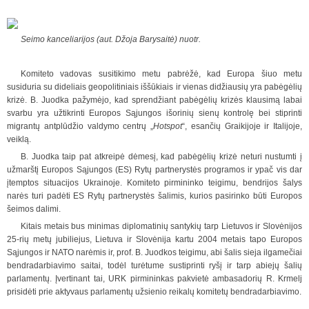
Seimo kanceliarijos (aut. Džoja Barysaitė) nuotr.
Komiteto vadovas susitikimo metu pabrėžė, kad Europa šiuo metu
susiduria su dideliais geopolitiniais iššūkiais ir vienas didžiausių yra pabėgėlių
krizė. B. Juodka pažymėjo, kad sprendžiant pabėgėlių krizės klausimą labai
svarbu yra užtikrinti Europos Sąjungos išorinių sienų kontrolę bei stiprinti
migrantų antplūdžio valdymo centrų „
Hotspot
“, esančių Graikijoje ir Italijoje,
veiklą.
B. Juodka taip pat atkreipė dėmesį, kad pabėgėlių krizė neturi nustumti į
užmarštį Europos Sąjungos (ES) Rytų partnerystės programos ir ypač vis dar
įtemptos situacijos Ukrainoje. Komiteto pirmininko teigimu, bendrijos šalys
narės turi padėti ES Rytų partnerystės šalimis, kurios pasirinko būti Europos
šeimos dalimi.
Kitais metais bus minimas diplomatinių santykių tarp Lietuvos ir Slovėnijos
25-rių metų jubiliejus, Lietuva ir Slovėnija kartu 2004 metais tapo Europos
Sąjungos ir NATO narėmis ir, prof. B. Juodkos teigimu, abi šalis sieja ilgamečiai
bendradarbiavimo saitai, todėl turėtume sustiprinti ryšį ir tarp abiejų šalių
parlamentų. Įvertinant tai, URK pirmininkas pakvietė ambasadorių R. Krmelj
prisidėti prie aktyvaus parlamentų užsienio reikalų komitetų bendradarbiavimo.