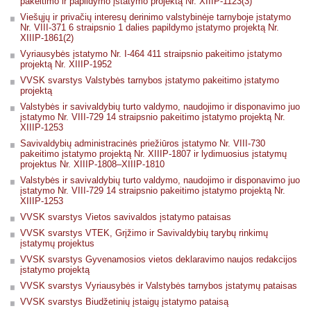
pakeitimo ir papildymo įstatymo projektą Nr. XIIIP-1123(3)
Viešųjų ir privačių interesų derinimo valstybinėje tarnyboje įstatymo
Nr. VIII-371 6 straipsnio 1 dalies papildymo įstatymo projektą Nr.
XIIIP-1861(2)
Vyriausybės įstatymo Nr. I-464 411 straipsnio pakeitimo įstatymo
projektą Nr. XIIIP-1952
VVSK svarstys Valstybės tarnybos įstatymo pakeitimo įstatymo
projektą
Valstybės ir savivaldybių turto valdymo, naudojimo ir disponavimo juo
įstatymo Nr. VIII-729 14 straipsnio pakeitimo įstatymo projektą Nr.
XIIIP-1253
Savivaldybių administracinės priežiūros įstatymo Nr. VIII-730
pakeitimo įstatymo projektą Nr. XIIIP-1807 ir lydimuosius įstatymų
projektus Nr. XIIIP-1808–XIIIP-1810
Valstybės ir savivaldybių turto valdymo, naudojimo ir disponavimo juo
įstatymo Nr. VIII-729 14 straipsnio pakeitimo įstatymo projektą Nr.
XIIIP-1253
VVSK svarstys Vietos savivaldos įstatymo pataisas
VVSK svarstys VTEK, Grįžimo ir Savivaldybių tarybų rinkimų
įstatymų projektus
VVSK svarstys Gyvenamosios vietos deklaravimo naujos redakcijos
įstatymo projektą
VVSK svarstys Vyriausybės ir Valstybės tarnybos įstatymų pataisas
VVSK svarstys Biudžetinių įstaigų įstatymo pataisą