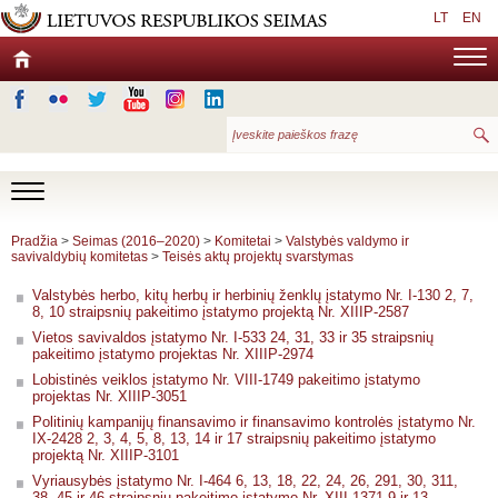
LT
EN
Pradžia
>
Seimas (2016–2020)
>
Komitetai
>
Valstybės valdymo ir
savivaldybių komitetas
>
Teisės aktų projektų svarstymas
Valstybės herbo, kitų herbų ir herbinių ženklų įstatymo Nr. I-130 2, 7,
8, 10 straipsnių pakeitimo įstatymo projektą Nr. XIIIP-2587
Vietos savivaldos įstatymo Nr. I-533 24, 31, 33 ir 35 straipsnių
pakeitimo įstatymo projektas Nr. XIIIP-2974
Lobistinės veiklos įstatymo Nr. VIII-1749 pakeitimo įstatymo
projektas Nr. XIIIP-3051
Politinių kampanijų finansavimo ir finansavimo kontrolės įstatymo Nr.
IX-2428 2, 3, 4, 5, 8, 13, 14 ir 17 straipsnių pakeitimo įstatymo
projektą Nr. XIIIP-3101
Vyriausybės įstatymo Nr. I-464 6, 13, 18, 22, 24, 26, 291, 30, 311,
38, 45 ir 46 straipsnių pakeitimo įstatymo Nr. XIII-1371 9 ir 13