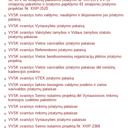
straipsnių pakeitimo ir Įstatymo papildymo 81 straipsniu įstatymo
projektas Nr. XIIIP-2520
VVSK svarstys turto valdymo, naudojimo ir disponavimo juo įstatymo
pataisą
VVSK svarstys Vyriausybės įstatymo pataisą
VVSK svarstys Valstybės tarnybos ir Vidaus tarnybos statuto
įstatymų pataisas
VVSK svarstys Vietos savivaldos įstatymo pataisas
VVSK svarstys Referendumo įstatymo pataisą
VVSK svarstys Vietos bendruomeninių organizacijų plėtros įstatymo
projektą
VVSK svarstys Vietos savivaldos įstatymo pataisas dėl seniūnų
kadencijos įvedimo
VVSK svarstys VTEK įstatymo pataisą
VVSK svarstys laikino tiesioginio valdymo įvedimo ir vietos
savivaldos įstatymų pataisas
VVSK svarstys Seimo nutarimo projektą dėl Vyriausiosios rinkimų
komisijos sudėties pakeitimo
VVSK svarstys rinkimų įstatymų pataisas
VVSK svarstys rinkimų įstatymų pataisas
VVSK svarstys Vyriausybės įstatymo pataisas
VVSK svarstys Seimo nutarimo projektą Nr. XIIIP-2368