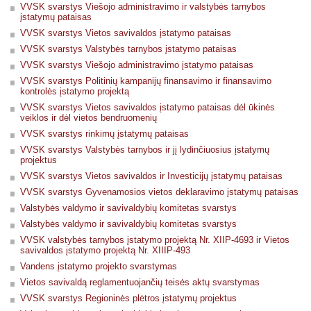
VVSK svarstys Viešojo administravimo ir valstybės tarnybos
įstatymų pataisas
VVSK svarstys Vietos savivaldos įstatymo pataisas
VVSK svarstys Valstybės tarnybos įstatymo pataisas
VVSK svarstys Viešojo administravimo įstatymo pataisas
VVSK svarstys Politinių kampanijų finansavimo ir finansavimo
kontrolės įstatymo projektą
VVSK svarstys Vietos savivaldos įstatymo pataisas dėl ūkinės
veiklos ir dėl vietos bendruomenių
VVSK svarstys rinkimų įstatymų pataisas
VVSK svarstys Valstybės tarnybos ir jį lydinčiuosius įstatymų
projektus
VVSK svarstys Vietos savivaldos ir Investicijų įstatymų pataisas
VVSK svarstys Gyvenamosios vietos deklaravimo įstatymų pataisas
Valstybės valdymo ir savivaldybių komitetas svarstys
Valstybės valdymo ir savivaldybių komitetas svarstys
VVSK valstybės tarnybos įstatymo projektą Nr. XIIP-4693 ir Vietos
savivaldos įstatymo projektą Nr. XIIIP-493
Vandens įstatymo projekto svarstymas
Vietos savivaldą reglamentuojančių teisės aktų svarstymas
VVSK svarstys Regioninės plėtros įstatymų projektus