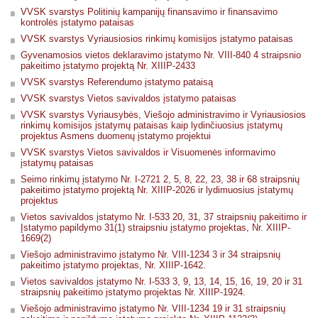
VVSK svarstys Politinių kampanijų finansavimo ir finansavimo
kontrolės įstatymo pataisas
VVSK svarstys Vyriausiosios rinkimų komisijos įstatymo pataisas
Gyvenamosios vietos deklaravimo įstatymo Nr. VIII-840 4 straipsnio
pakeitimo įstatymo projektą Nr. XIIIP-2433
VVSK svarstys Referendumo įstatymo pataisą
VVSK svarstys Vietos savivaldos įstatymo pataisas
VVSK svarstys Vyriausybės, Viešojo administravimo ir Vyriausiosios
rinkimų komisijos įstatymų pataisas kaip lydinčiuosius įstatymų
projektus Asmens duomenų įstatymo projektui
VVSK svarstys Vietos savivaldos ir Visuomenės informavimo
įstatymų pataisas
Seimo rinkimų įstatymo Nr. I-2721 2, 5, 8, 22, 23, 38 ir 68 straipsnių
pakeitimo įstatymo projektą Nr. XIIIP-2026 ir lydimuosius įstatymų
projektus
Vietos savivaldos įstatymo Nr. I-533 20, 31, 37 straipsnių pakeitimo ir
Įstatymo papildymo 31(1) straipsniu įstatymo projektas, Nr. XIIIP-
1669(2)
Viešojo administravimo įstatymo Nr. VIII-1234 3 ir 34 straipsnių
pakeitimo įstatymo projektas, Nr. XIIIP-1642.
Vietos savivaldos įstatymo Nr. I-533 3, 9, 13, 14, 15, 16, 19, 20 ir 31
straipsnių pakeitimo įstatymo projektas Nr. XIIIP-1924.
Viešojo administravimo įstatymo Nr. VIII-1234 19 ir 31 straipsnių