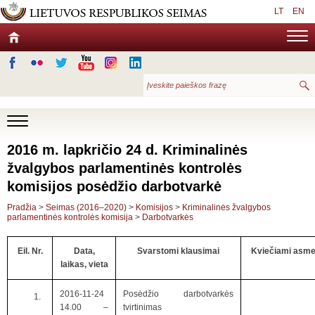
LT
EN
2016 m. lapkričio 24 d. Kriminalinės
žvalgybos parlamentinės kontrolės
komisijos posėdžio darbotvarkė
Pradžia
>
Seimas (2016–2020)
>
Komisijos
>
Kriminalinės žvalgybos
parlamentinės kontrolės komisija
>
Darbotvarkės
Eil. Nr.
Data,
Svarstomi klausimai
Kviečiami asm
laikas, vieta
2016-11-24
Posėdžio darbotvarkės
14.00 –
tvirtinimas