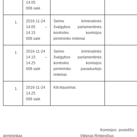
14.05
006 salė
2016-11-24
Seimo kriminalinės
14.05 –
žvalgybos parlamentinės
14.15
kontrolės komisijos
006 salė
pirmininko rinkimai
2016-11-24
Seimo kriminalinės
14.15 –
žvalgybos parlamentinės
14.25
kontrolės komisijos
006 salė
pirmininko pavaduotojo
rinkimai
2016-11-24
Kiti klausimai.
14.25
006 salė
Komisijos posėdžio
pirmininkas Viktoras Rinkevičius