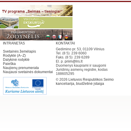
INTRANETAS
KONTAKTAI
Gedimino pr. 53, 01109 Vilnius
Svetainės žemėlapis
Tel. (8 5) 239 6060
Rodyklė (A–Z)
Faks. (8 5) 239 6289
Dalykinė rodyklė
El. p.
priim@lrs.lt
Paieška
Duomenys kaupiami ir saugomi
Naujienų prenumerata
Juridinių asmenų registre, kodas
Naujausi svetainės dokumentai
188605295
© 2026
Lietuvos Respublikos Seimo
kanceliarija, biudžetinė įstaiga