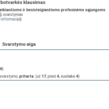
rbotvarkės klausimas
eikiančioms ir besisteigiančioms profesinėms sąjungoms
)
; svarstymas
i informacija
)
Svarstymo eiga
6
)
 svarstymo;
pritarta
(už
17
, prieš
4
, susilaikė
4
)