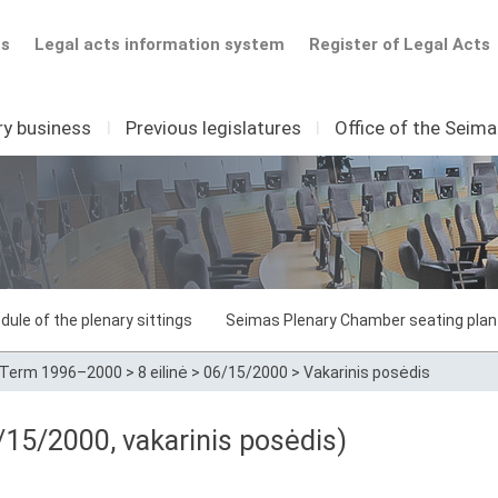
ts
Legal acts information system
Register of Legal Acts
ry business
I
Previous legislatures
I
Office of the Seim
dule of the plenary sittings
Seimas Plenary Chamber seating plan
Term 1996–2000
>
8 eilinė
>
06/15/2000
>
Vakarinis posėdis
15/2000, vakarinis posėdis)