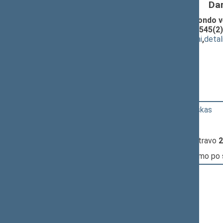
Da
Seimo NUTARIMO "Dėl specialiojo fondo v
remti tarybos" PROJEKTAS (Nr. P-2545(2)
(
dokumento tekstas
,
susiję dokumentai
,
detal
Pranešėjas(-ai):
Sigita Burbienė
,
Sigitas Slavickas
17:59:23
Kalbėjo
Kazimieras Kuzminskas
18:01:45
Kalbėjo
Juozas Olekas
18:03:31
Įvyko
registracija
(užsiregistravo
2
18:04:09
Įvyko
balsavimas
dėl pritarimo po