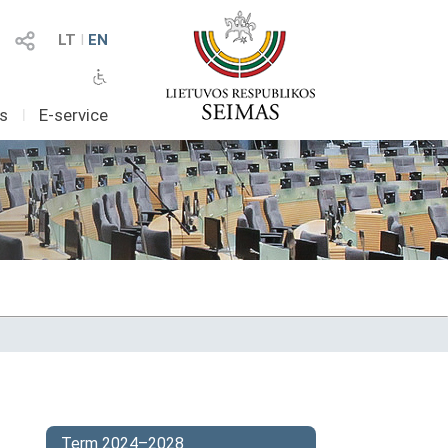
LT
I
EN
as
I
E-service
Term 2024–2028