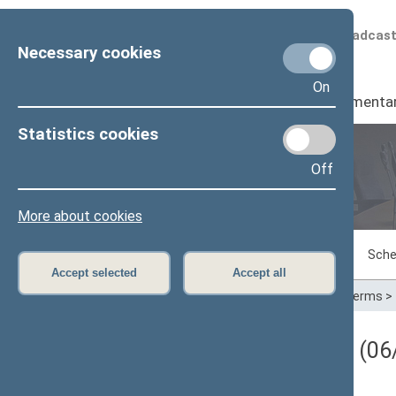
Scheduled broadcas
Necessary cookies
On
Seimas
I
Parliamenta
Statistics cookies
Off
Plenary sittings
More about cookies
Sitting in progress
Plenary sittings
Sche
Accept selected
Accept all
Home
>
Plenary sittings
>
Parliamentary terms
>
Darbotvarkės klausimas (06/