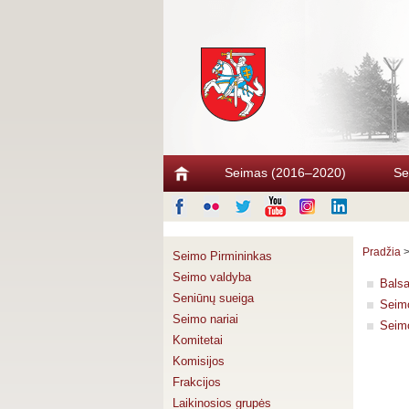
Seimas (2016–2020)
Se
Pradžia
Seimo Pirmininkas
Seimo valdyba
Bals
Seniūnų sueiga
Seimo
Seimo nariai
Seimo
Komitetai
Komisijos
Frakcijos
Laikinosios grupės