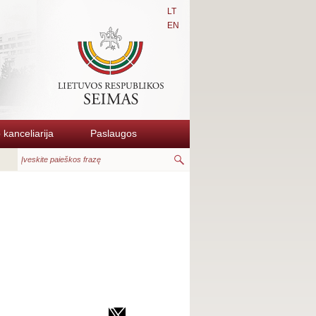
LT
EN
kanceliarija
Paslaugos