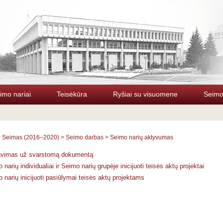
imo nariai
Teisėkūra
Ryšiai su visuomene
Seimo 
>
Seimas (2016–2020)
>
Seimo darbas
>
Seimo narių aktyvumas
avimas už svarstomą dokumentą
 narių individualiai ir Seimo narių grupėje inicijuoti teisės aktų projektai
 narių inicijuoti pasiūlymai teisės aktų projektams