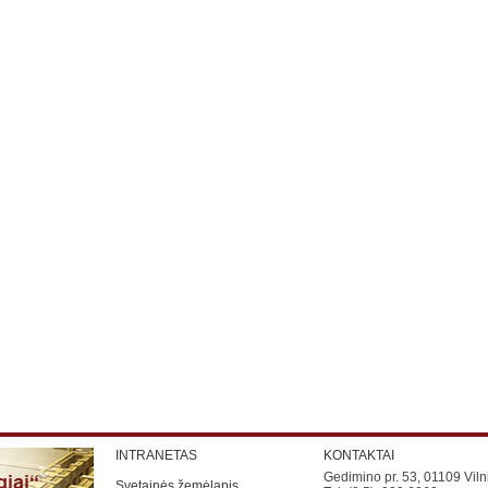
INTRANETAS
KONTAKTAI
Gedimino pr. 53, 01109 Viln
Svetainės žemėlapis