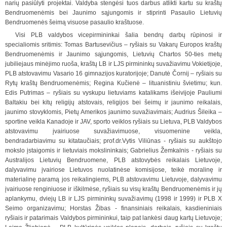
narių pasiūlyti projektai. Valdyba s
t
engėsi tuos darbus atlikti kartu su kraštų
Bendruomenėmis bei Jaunimo sąjungomis ir stiprinti Pasaulio Lietuvių
Bendruomenės šeimą visuose pasaulio kraštuose.
Visi PLB valdybos vicepirmininkai šalia bendrų darbų rūpinosi ir
specialiomis sritimis: Tomas Bartusevičius – ryšiais su Vakarų Europos kraštų
Bendruomenėmis ir Jaunimo sąjungomis, Lietuvių Chartos 50-ties metų
jubiliejaus minėjimo ruoša, kraštų LB ir LJS pirmininkų suvažiavimu Vokietijoje,
PLB atstovavimu Vasario 16 gimnazijos kuratorijoje; Danutė Č
o
rnij – ryšiais su
Rytų kraštų Bendruomenėmis; Regina Kučienė – lituanistiniu švietimu; kun.
Edis Putrimas – ryšiais su vyskupu lietuviams katalikams išeivijoje Pauliumi
Baltakiu bei kitų religijų atstovais, religijos bei šeimų ir jaunimo reikalais,
jaunim
o
stovyklomis, Pietų Amerikos jaunimo suvažiavimais; Audrius Šileika –
sportine veikla Kanadoje ir JAV, sporto veiklos ryšiais su Lietuva, PLB Valdybos
atstovavimu įvairiuose suvažiavimuose, visuomenine veikla,
bendradarbiavimu su kitataučiais; prof.dr.Vyt
i
s Viliūnas - ryšiais su aukštojo
mokslo įstaigomis ir lietuviais mokslininkais; Gabrielius Žemkalnis - ryšiais su
Australijos Lietuvių Bendruomene, PLB atstovybės reikalais Lietuvoje,
dalyvavimu įvairiose Lietuvos nuolatinėse komisijose, teikė moralinę ir
materialinę paramą jos reikalingiems, PLB atstovavimu Lietuvoje, dalyvavimu
įvairiuose renginiuose ir iškilmėse, ryšiais su visų kraštų Bendruomenėmis ir jų
aplankymu, dviejų LB ir LJS pirmininkų suvažiavimų (1998 ir 1999) ir PLB X
Seimo organizavimu; Hor
s
tas Žibas - finansiniais reikalais, kasdieniniais
ryšiais ir patarimais Valdybos pirmininkui, taip pat lankėsi daug kartų Lietuvoje;