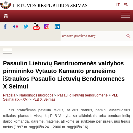
LT
EN
Pasaulio Lietuvių Bendruomenės valdybos
pirmininko Vytauto Kamanto pranešimo
ištraukos Pasaulio Lietuvių Bendruomenės
X Seimui
Pradžia
>
Naudingos nuorodos
>
Pasaulio lietuvių bendruomenė
>
PLB
Seimai (IX - XV)
>
PLB X Seimas
Šis pranešimas pateikia faktus, atliktus darbus, pamini einamuosius
reikalus, planus ir viską, ką PLB Valdyba su talkininkais, arba bendraminčių
darbo komanda, darėme, matėme, atlikome ar sutikome per praėjusius trejus
metus (1997 m. rugpjūčio 24 – 2000 m. rugpjūčio 16)