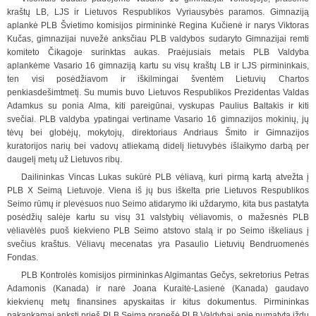
kraštų LB, LJS ir Lietuvos Respublikos Vyriausybės paramos. Gimnaziją
aplankė PLB Švietimo komisijos pirmininkė Regina Kučienė ir narys Viktoras
Kučas, gimnazijai nuvežė anksčiau PLB valdybos sudaryto Gimnazijai remti
komiteto Čikagoje surinktas aukas. Praėjusiais
m
etais PLB Valdyba
aplankėme Vasario 16 gimnaziją kartu su visų kraštų LB ir LJS pirmininkais,
ten visi posėdžiavom ir iškilmingai šventėm Lietuvių Chartos
penkiasdešimtmetį. Su mumis buvo Lietuvos Respublikos Prezidentas Valdas
Adamkus su ponia Alma, kiti
pareigūnai, vyskupas Paulius Baltakis ir kiti
svečiai. PLB valdyba ypatingai vertiname Vasario 16 gimnazijos mokinių, jų
tėvų bei globėjų, mokytojų, direktoriaus Andriaus Šmito ir Gimnazijos
kuratorijos narių bei vadovų atliekamą didelį lietuvybės išlaiky
m
o darbą per
daugelį metų už Lietuvos ribų.
Dailininkas Vincas Lukas sukūrė PLB vėliavą, kuri pirmą kartą atvežta į
PLB X Seimą Lietuvoje. Viena iš jų bus iškelta prie Lietuvos Respublikos
Seimo rūmų ir plevėsuos nuo Seimo atidarymo iki uždarymo, kita bus pastatyta
posėdžių salėje kartu su visų 31 valstybių vėliavomis, o mažesnės PLB
vėliavėlės puoš kiekvieno PLB Seimo atstovo stalą ir po Seimo iškeliaus į
svečius kraštus. Vėliavų mecenatas yra Pasaulio Lietuvių Bendruomenės
Fondas.
PLB Kontrolės komisijos pirmininkas Algimantas Gečys, sekretorius Petras
Adamonis (Kanada) ir narė Joana Kuraitė-Lasienė (Kanada) gaudavo
kiekvienų metų finansines apyskaitas ir kitus dokumentus. Pirmininkas
pakankamai anksti prieš PLB Seimą pranešė PLB Valdybai apie numatytą iždų