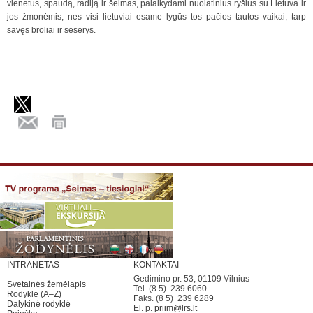
vienetus, spaudą, radiją ir šeimas, palaikydami nuolatinius ryšius su Lietuva ir
jos žmonėmis, nes visi lietuvia
i
esame lygūs tos pačios tautos vaikai, tarp
savęs broliai ir seserys.
INTRANETAS
KONTAKTAI
Gedimino pr. 53, 01109 Vilnius
Svetainės žemėlapis
Tel. (8 5) 239 6060
Rodyklė (A–Z)
Faks. (8 5) 239 6289
Dalykinė rodyklė
El. p.
priim@lrs.lt