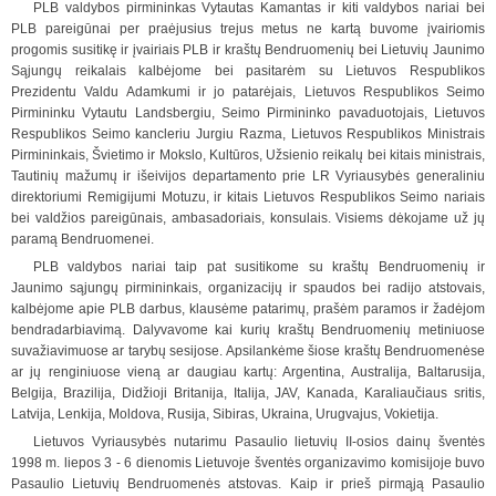
PLB valdybos pirmininkas Vytautas Kamantas ir kiti valdybos nariai bei
PLB pareigūnai per praėjusius trejus metus ne kartą buvome įvairiomis
progomis susitikę ir įvairiais PLB ir kraštų Bendruomenių bei Lietuvių Jaunimo
Sąjungų reikalais kalbėjome bei pasitarėm su Lietuvos Respublikos
Prezidentu Valdu Adamkumi ir jo patarėjais, Lietuvos Respublikos Seimo
Pirmininku Vytautu Landsbergiu, Seimo Pirmininko pava
d
uotojais, Lietuvos
Respublikos Seimo kancleriu Jurgiu Razma, Lietuvos Respublikos Ministrais
Pirmininkais, Švietimo ir Mokslo, Kultūros, Užsienio reikalų bei kitais ministrais,
Tautinių mažumų ir išeivijos departamento prie LR Vyriausybės generaliniu
dire
k
toriumi Remigijumi Motuzu, ir kitais Lietuvos Respublikos Seimo nariais
bei valdžios pareigūnais, ambasadoriais, konsulais. Visiems dėkojame už jų
paramą Bendruomenei.
PLB valdybos nariai taip pat susitikome su kraštų Bendruomenių ir
Jaunimo sąjungų pirmininkais, organizacijų ir spaudos bei radijo atstovais,
kalbėjome apie PLB darbus, klausėme patarimų, prašėm paramos ir žadėjom
bendradarbiavimą. Dalyvavome kai kurių kraštų Bendruomenių metiniuose
suvažiavimuose ar tarybų sesijose. Apsilankėme šiose kraštų
Bendruomenėse
ar jų renginiuose vieną ar daugiau kartų: Argentina, Australija, Baltarusija,
Belgija, Brazilija, Didžioji Britanija, Italija, JAV, Kanada, Karaliaučiaus sritis,
Latvija, Lenkija, Moldova, Rusija, Sibiras, Ukraina, Urugvajus, Vokietija.
Lietu
vos Vyriausybės nutarimu Pasaulio lietuvių II-osios dainų šventės
1998 m. liepos 3 - 6 dienomis Lietuvoje šventės organizavimo komisijoje buvo
Pasaulio Lietuvių Bendruomenės atstovas. Kaip ir prieš pirmąją Pasaulio