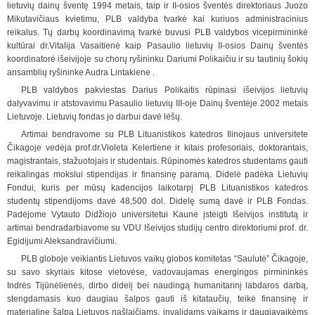
lietuvių dainų šventę 1994 metais, taip
i
r II-osios šventės direktoriaus Juozo
Mikutavičiaus kvietimu, PLB valdyba tvarkė kai kuriuos administracinius
reikalus. Tų darbų koordinavimą tvarkė buvusi PLB valdybos vicepirmininkė
kultūrai dr.Vitalija Vasaitienė kaip Pasaulio lietuvių II-osios Dainų š
v
entės
koordinatorė išeivijoje su chorų ryšininku Dariumi Polikaičiu ir su tautinių šokių
ansamblių ryšininke Audra Lintakiene .
PLB valdybos pakviestas Darius Polikaitis rūpinasi išeivijos lietuvių
dalyvavimu ir atstovavimu Pasaulio lietuvių III-oje Dainų šventėje 2002 metais
Lietuvoje. Lietuvių fondas jo darbui davė lėšų.
Artimai bendravome su PLB Lituanistikos katedros Ilinojaus universitete
Čikagoje vedėja prof.dr.Violeta Kelertiene ir kitais profesoriais, doktorantais,
magistrantais, stažuotojais ir studentais. Rūpinomės katedros studentams gauti
reikalingas mokslui stipendijas ir finansinę paramą. Didelė padėka Lietuvių
Fondui, kuris per mūsų kadencijos laikotarpį PLB Lituanistikos katedros
studentų stipendijoms davė 48,500 dol. Didelę sumą davė ir PL
B
Fondas.
Padėjome Vytauto Didžiojo universitetui Kaune įsteigti Išeivijos institutą ir
artimai bendradarbiavome su VDU Išeivijos studijų centro direktoriumi prof. dr.
Egidijumi Aleksandravičiumi.
PLB globoje veikiantis Lietuvos vaikų globos komitetas “Saulutė” Čikagoje,
su savo skyriais kitose vietovėse, vadovaujamas energingos pirmininkės
Indrės Tijūnėlienės, dirbo didelį bei naudingą humanitarinį labdaros darbą,
stengdamasis kuo daugiau šalpos gauti iš kitataučių, teikė finansinę ir
materialinę šalpą Lie
t
uvos našlaičiams, invalidams vaikams ir daugiavaikėms