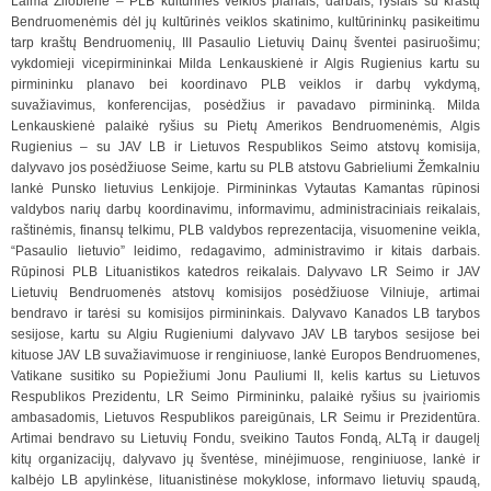
Laima Žliobienė – PLB kultūrinės veiklos planais, darbais, ryšiais su kraštų
Bendruomenėmis dėl jų kultūrinės veiklos skat
i
nimo, kultūrininkų pasikeitimu
tarp kraštų Bendruomenių, III Pasaulio Lietuvių Dainų šventei pasiruošimu;
vykdomieji vicepirmininkai Milda Lenkauskienė ir Algis Rugienius kartu su
pirmininku planavo bei koordinavo PLB veiklos ir darbų vykdymą,
suvažiavimu
s
, konferencijas, posėdžius ir pavadavo pirmininką. Milda
Lenkauskienė palaikė ryšius su Pietų Amerikos Bendruomenėmis, Algis
Rugienius – su JAV LB ir Lietuvos Respublikos Seimo atstovų komisija,
dalyvavo jos posėdžiuose Seime, kartu su PLB atstovu Gabriel
i
umi Žemkalniu
lankė Punsko lietuvius Lenkijoje. Pirmininkas Vytautas Kamantas rūpinosi
valdybos narių darbų koordinavimu, informavimu, administraciniais reikalais,
raštinėmis, finansų telkimu, PLB valdybos reprezentacija, visuomenine veikla,
“Pasaulio lie
t
uvio” leidimo, redagavimo, administravimo ir kitais darbais.
Rūpinosi PLB Lituanistikos katedros reikalais. Dalyvavo LR Seimo ir JAV
Lietuvių Bendruomenės atstovų komisijos posėdžiuose Vilniuje, artimai
bendravo ir tarėsi su komisijos pirmininkais. Dalyva
v
o Kanados LB tarybos
sesijose, kartu su Algiu Rugieniumi dalyvavo JAV LB tarybos sesijose bei
kituose JAV LB suvažiavimuose ir renginiuose, lankė Europos Bendruomenes,
Vatikane susitiko su Popiežiumi Jonu Pauliumi II, kelis kartus su Lietuvos
Respublikos
P
rezidentu, LR Seimo Pirmininku, palaikė ryšius su įvairiomis
ambasadomis, Lietuvos Respublikos pareigūnais, LR Seimu ir Prezidentūra.
Artimai bendravo su Lietuvių Fondu, sveikino Tautos Fondą, ALTą ir daugelį
kitų organizacijų, dalyvavo jų šventėse, minėj
i
muose, renginiuose, lankė ir
kalbėjo LB apylinkėse, lituanistinėse mokyklose, informavo lietuvių spaudą,