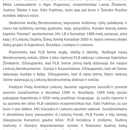
Milda Lenkauskienė ir Algis Rugienius, vicepirmininkai Laima Žliobienė,
Audrius
Šileika ir kun. Edis Putrimas, kuris taip pat buvo ir Šventės Ruošos
komiteto aktyvus narys.
Skatinome kraštų Bendruomenių tarpusavio kultūrinių ryšių palaikymą ir
meno bei kultūrinių vienetų gastroles, kaip, pavyzdžiui, Punsko lietuvių kaimo
kapelos “Klumpė” apsilankymas JAV LB ir Kanadoje 1998 metų pavasarį, arba
kaip į XI Lietuvių Tautinių Šokių šventę Kanadoje 2000 m. liepos mėnesį atvyko
šokių grupės iš Argentinos, Brazilijos, Lenkijos ir Lietuvos.
Rūpinomės, kad PLB šeima augtų, didėtų ir stiprėtų. Ypatingai naujų
Bendruomenių reikalu Sibire ir kitur rūpinosi PLB atstovas Lietuvoje Gabrielius
Žemkalnis. Džiaugiamės, kad PLB Seime pirmą kartą dalyvauja dvi naujos
Lietuvių Bendruomenės - Danija ir Kazachstanas. Džiaugiamės, kad vėl Seime
dalyvauja Austr
i
ja ir Italija. Džiaugiamės, kad iš labai tolimų Sibiro vietovių
Seime dalyvauja jų Lietuvių Bendruomenių atstovai ir svečiai.
Padėjom Pietų Amerikos Lietuvių Jaunimo sąjungoms suruošti ir pravesti
jaunimo suvažiavimus ir stovyklas 1998 m. Brazilijoje, 1999 metų sausio
pabaigoje Argentinoje ir 2000 metų pradžioje Urugvajuje. Jų ruoša rūpinosi ir
su jaunimu ten dirbo PLB valdybos vicepirmininkas kun. Edis Putrimas, su juo
buvo ir jam talkino JAV, Kanados ir Lietuvos jaunimo vadovai. Suvažiavimams
ir stovykl
o
ms buvo panaudotos iš Lietuvių Fondo, PLB Fondo ir kitų rėmėjų
(daugiausia Kanados) gautos lėšos. PLB iniciatyva ir prašymu, Tautinių
mažumų ir išeivijos departamentas surado ir finansavo tautinių šokių