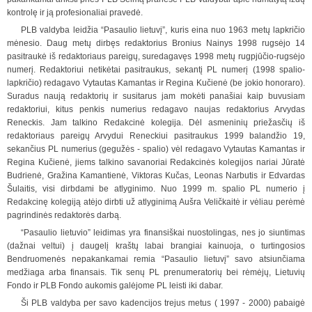
kontrolę ir ją profesionaliai pravedė.
PLB valdyba leidžia “Pasaulio lietuvį”, kuris eina nuo 1963 metų lapkričio
mėnesio. Daug metų dirbęs redaktorius Bronius Nainys 1998 rugsėjo 14
pasitraukė iš redaktoriaus pareigų, suredagavęs 1998 metų rugpjūčio-rugsėjo
numerį. Redaktoriui netikėtai pasitraukus, sekantį PL numerį (1998 spalio-
lapkričio) redagavo Vytautas Kamantas ir Regina Kučienė (be jokio honoraro).
Suradus naują redaktorių ir susitarus jam mokėti panašiai kaip buvusiam
redaktoriui, kitus penkis
n
umerius redagavo naujas redaktorius Arvydas
Reneckis. Jam talkino Redakcinė kolegija. Dėl asmeninių priežasčių iš
redaktoriaus pareigų Arvydui Reneckiui pasitraukus 1999 balandžio 19,
sekančius PL numerius (gegužės - spalio) vėl redagavo Vytautas Kamantas
ir
Regina Kučienė, jiems talkino savanoriai Redakcinės kolegijos nariai Jūratė
Budrienė, Gražina Kamantienė, Viktoras Kučas, Leonas Narbutis ir Edvardas
Šulaitis, visi dirbdami be atlyginimo. Nuo 1999 m. spalio PL numerio į
Redakcinę kolegiją atėjo dirbti
už atlyginimą Aušra Veličkaitė ir vėliau perėmė
pagrindinės redaktorės darbą.
“Pasaulio lietuvio” leidimas yra finansiškai nuostolingas, nes jo siuntimas
(dažnai veltui) į daugelį kraštų labai brangiai kainuoja, o turtingosios
Bendruomenės nepakankamai remia “Pasaulio lietuvį” savo atsiunčiama
medžiaga arba finansais. Tik senų PL prenumeratorių bei rėmėjų, Lietuvių
Fondo ir PLB Fondo aukomis galėjome PL leisti iki dabar.
Ši PLB valdyba per savo kadencijos trejus metus ( 1997 - 2000) pabaigė