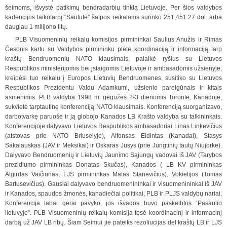
šeimoms, išvystė patikimų bendradarbių tinklą Lietuvoje. Per šios valdybos
kadencijos laikotarpį “Saulutė” šalpos reikalams surinko 251,451.27 dol. arba
daugiau 1 milijono litų.
PLB Visuomeninių reikalų komisijos pirmininkai Saulius Anužis ir Rimas
Česonis kartu su Valdybos pirmininku plėtė koordinaciją ir informaciją tarp
kraštų Bendruomenių NATO klausimais, palaikė ryšius su Lietuvos
Respublikos ministerijomis bei įstaigomis Lietuvoje ir ambasadomis
u
žsienyje,
kreipėsi tuo reikalu į Europos Lietuvių Bendruomenes, susitiko su Lietuvos
Respublikos Prezidentu Valdu Adamkumi, užsienio pareigūnais ir kitais
asmenimis. PLB valdyba 1998 m. gegužės 2-3 dienomis Toronte, Kanadoje,
sukvietė tarptautinę konferen
c
iją NATO klausimais. Konferenciją suorganizavo,
darbotvarkę paruošė ir ją globojo Kanados LB Krašto valdyba su talkininkais.
Konferencijoje dalyvavo Lietuvos Respublikos ambasadoriai Linas Linkevičius
(atstovas prie NATO Briuselyje), Alfonsas Eidintas (Ka
n
adai), Stasys
Sakalauskas (JAV ir Meksikai) ir Oskaras Jusys (prie Jungtinių tautų Niujorke).
Dalyvavo Bendruomenių ir Lietuvių Jaunimo Sąjungų vadovai iš JAV (Tarybos
prezidiumo pirmininkas Donatas Skučas), Kanados ( LB KV pirmininkas
Algirdas Vaičiūnas,
LJS pirmininkas Matas Stanevičius), Vokietijos (Tomas
Bartusevičius). Gausiai dalyvavo bendruomenininkai ir visuomenininkai iš JAV
ir Kanados, spaudos žmonės, kanadiečiai politikai, PLB ir PLJS valdybų nariai.
Konferencija labai gerai pavyko, jos išvados
b
uvo paskelbtos “Pasaulio
lietuvyje”. PLB Visuomeninių reikalų komisija tęsė koordinacinį ir informacinį
darbą už JAV LB ribų. Šiam Seimui jie pateiks rezoliucijas dėl kraštų LB ir LJS