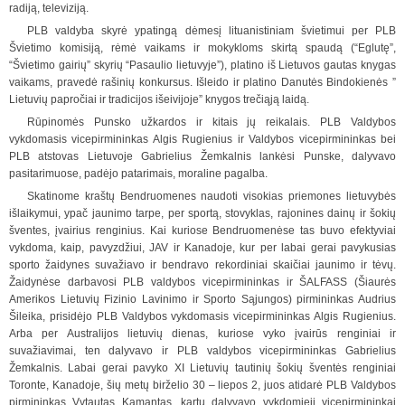
radiją, televiziją.
PLB valdyba skyrė ypatingą dėmesį lituanistiniam švietimui per PLB
Švietimo komisiją, rėmė vaikams ir mokykloms skirtą spaudą (“Eglutę”,
“Švietimo gairių” skyrių “Pasaulio lietuvyje”), platino iš Lietuvos gautas knygas
vaikams, pravedė rašinių konkursus. Išleido ir platino Danutės Bindokienės ”
Lietuvių papročiai ir tradicijos išeivijoje” knygos trečiąją laidą.
Rūpinomės Punsko užkardos ir kitais jų reikalais. PLB Valdybos
vykdomasis vicepirmininkas Algis Rugienius ir Valdybos vicepirmininkas bei
PLB atstovas Lietuvoje Gabrielius Žemkalnis lankėsi Punske, dalyvavo
pasitarimuose, padėjo patarimais, moraline pagalba.
Skatinome kraštų Bendruomenes naudoti visokias priemones lietuvybės
išlaikymui, ypač jaunimo tarpe, per sportą, stovyklas, rajonines dainų ir šokių
šventes, įvairius renginius. Kai kuriose Bendruomenėse tas buvo efektyviai
vykdoma, kaip, pavyzdžiui, JAV ir Kanadoje, kur pe
r
labai gerai pavykusias
sporto žaidynes suvažiavo ir bendravo rekordiniai skaičiai jaunimo ir tėvų.
Žaidynėse darbavosi PLB valdybos vicepirmininkas ir ŠALFASS (Šiaurės
Amerikos Lietuvių Fizinio Lavinimo ir Sporto Sąjungos) pirmininkas Audrius
Šileika, pr
i
sidėjo PLB Valdybos vykdomasis vicepirmininkas Algis Rugienius.
Arba per Australijos lietuvių dienas, kuriose vyko įvairūs renginiai ir
suvažiavimai, ten dalyvavo ir PLB valdybos vicepirmininkas Gabrielius
Žemkalnis. Labai gerai pavyko XI Lietuvių tautinių šokių šventės renginiai
Toronte, Kanadoje, šių metų birželio 30 – liepos 2, juos atidarė PLB Valdybos
pirmininkas Vytautas Kamantas, kartu dalyvavo vykdomieji vicepirmininkai