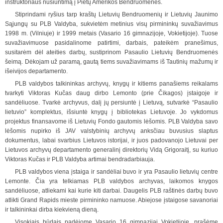
instruktoriaus nusiuntimą į Pietų Amerikos Bendruome
nes.
Stiprindami ryšius tarp kraštų Lietuvių Bendruomenių ir Lietuvių Jaunimo
Sąjungų su PLB Valdyba, sukvietėm metinius visų pirmininkų suvažiavimus
1998 m. (Vilniuje) ir 1999 metais (Vasario 16 gimnazijoje, Vokietijoje). Tuose
suvažiavimuose pasidalinome patirtimi, darbais, pateikėm pranešimus,
susitarėm dėl ateities darbų, sustiprinom Pasaulio Lietuvių Bendruomenės
šeimą. Dėkojam už paramą, gautą tiems suvažiavimams iš Tautinių mažumų ir
išeivijos departamento.
PLB valdybos talkininkas archyvų, knygų ir kitiems panašiems reikalams
tvarkyti Viktoras Kučas daug dirbo Lemonto (prie Čikagos) įstaigoje ir
sandėliuose. Tvarkė archyvus, dalį jų persiuntė į Lietuvą, sutvarkė “Pasaulio
lietuvio” komplektus, išsiuntė knygų į bibliotekas Lietuvoje. Jo vykdomus
proje
k
tus finansavome iš Lietuvių Fondo gautomis lėšomis. PLB Valdyba savo
lėšomis nupirko iš JAV valstybinių archyvų anksčiau buvusius slaptus
dokumentus, labai svarbius Lietuvos istorijai, ir juos padovanojo Lietuvai per
Lietuvos archyvų departamento generali
n
į direktorių Vidą Grigoraitį, su kuriuo
Viktoras Kučas ir PLB Valdyba artimai bendradarbiauja.
PLB valdybos viena įstaiga ir sandėliai buvo ir yra Pasaulio lietuvių centre
Lemonte. Čia yra telkiamas PLB valdybos archyvas, laikomos knygos
sandėliuose, atliekami kai kurie kiti darbai. Daugelis PLB raštinės darbų buvo
atlikti Grand Rapids mieste pirmininko namuose. Abiejose įstaigose savanoriai
ir talkininkai dirba kiekvieną dieną.
Visokiais būdais padėjome Vasario 16 gimnazijai Vokietijoje, prašėme