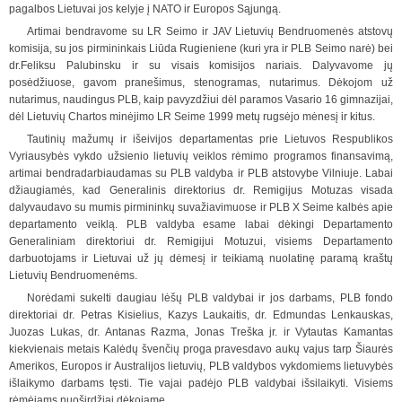
pagalbos Lietuvai jos kelyje į NATO ir Europos Sąjungą.
Artimai bendravo
me su LR Seimo ir JAV Lietuvių Bendruomenės atstovų
komisija, su jos pirmininkais Liūda Rugieniene (kuri yra ir PLB Seimo narė) bei
dr.Feliksu Palubinsku ir su visais komisijos nariais. Dalyvavome jų
posėdžiuose, gavom pranešimus, stenogramas, nutarimus.
Dėkojom už
nutarimus, naudingus PLB, kaip pavyzdžiui dėl paramos Vasario 16 gimnazijai,
dėl Lietuvių Chartos minėjimo LR Seime 1999 metų rugsėjo mėnesį ir kitus.
Tautinių mažumų ir išeivijos departamentas prie Lietuvos Respublikos
Vyriausybės vykdo užsienio lietuvių veiklos rėmimo programos finansavimą,
artimai bendradarbiaudamas su PLB valdyba ir PLB atstovybe Vilniuje. Labai
džiaugiamės, kad Generalinis direktorius dr. Remigijus Motuzas visada
dalyvaudavo su mumis pirmininkų suvažiavimuose ir PLB X Seime
kalbės apie
departamento veiklą. PLB valdyba esame labai dėkingi Departamento
Generaliniam direktoriui dr. Remigijui Motuzui, visiems Departamento
darbuotojams ir Lietuvai už jų dėmesį ir teikiamą nuolatinę paramą kraštų
Lietuvių Bendruomenėms.
Norėdami sukelti daugiau lėšų PLB valdybai ir jos darbams, PLB fondo
direktoriai dr. Petras Kisielius, Kazys Laukaitis, dr. Edmundas Lenkauskas,
Juozas Lukas, dr. Antanas Razma, Jonas Treška jr. ir Vytautas Kamantas
kiekvienais metais Kalėdų švenčių proga pravesdavo
aukų vajus tarp Šiaurės
Amerikos, Europos ir Australijos lietuvių, PLB valdybos vykdomiems lietuvybės
išlaikymo darbams tęsti. Tie vajai padėjo PLB valdybai išsilaikyti. Visiems
rėmėjams nuoširdžiai dėkojame.