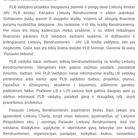
PLB Valdybos projektus daugiausia parėmė ir pinigų davė Lietuvių fondas
JAV, PLB fondas, Kanados Lietuvių Bendruomenė ir atskiri aukotojai.
Solidarumo įnašų gavom iš daugelio kraštų. Visiems už atsiųstą finansinę
paramą nuoširdžiai dėkojame. Jos laukiame ir iš kitų kraštų Bendruomenių.
Per visus tris
m
ūsų kadencijos metus prašėme, ir su viltimi reikalingos
finansinės paramos PLB Valdybos darbams laukėme, iš didžiausios ir
turtingiausios Lietuvių Bendruomenės - JAV LB krašto valdybos, bet jos
negavome. Gaila, kad yra tokia liūdna realybė PLB šeimoje. Ga
v
ome tik aukų
“Pasaulio lietuviui”.
PLB valdyba labai vertinam artimą bendradarbiavimą su kraštų Lietuvių
Bendruomenėmis. Stengėmės kiek galima dažniau pasitarti, pasidalinti
žiniomis, darbais. Visi PLB Valdybos nariai informavome kraštų LB valdybų
pirmininkus arba narius apie PLB valdybos darbus, projektus, planus,
rūpesčius ir džiaugsmus, atsakėme į klausimus, aiškinome gandus,
patikslinom faktus. Prašėme LB ir LJS vadovų kiek galima daugiau apie jų
darbus informuoti PLB valdybą, palaikyti gerą ir draugiš
k
ą ryšį, siųsti
pranešimus, protokolus.
Pasaulio Lietuvių Bendruomenės pagrindinis tikslas šiais laikais yra
įgyvendinti Lietuvių Chartą, jungti visus lietuvius, gyvenančius už Lietuvos
Respublikos ribų, į vieningą Pasaulio Lietuvių Bendruomenę, kad visi
solidariai išlaikytume, ugdytume ir stiprintume gyvą lietuvybę per kraštų
Bendruomenes, organizacijas, parapijas, mokyklas, klubus, saviveiklos