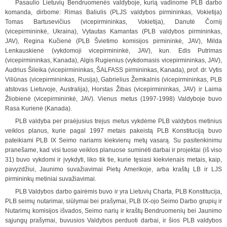
Pasaulio Lietuvių Bendruomenės valdyboje, kurią vadinome PLB darbo
komanda, dirbome: Rimas Baliulis (PLJS valdybos pirmininkas, Vokietija)
Tomas Bartusevičius (vicepirmininkas, Vokietija), Danutė Čornij
(vicepirmininkė, Ukraina), Vytautas Kamantas (PLB valdybos pirmininkas,
JAV), Regina Kučienė (PLB Švietimo komisijos pirmininkė, JAV), Milda
Lenkauskienė (vykd
o
moji vicepirmininkė, JAV), kun. Edis Putrimas
(vicepirmininkas, Kanada), Algis Rugienius (vykdomasis vicepirmininkas, JAV),
Audrius Šileika (vicepirmininkas, ŠALFASS pirmininkas, Kanada), prof. dr. Vytis
Viliūnas (vicepirmininkas, Rusija), Gabrielius Žemk
a
lnis (vicepirmininkas, PLB
atstovas Lietuvoje, Australija), Horstas Žibas (vicepirmininkas, JAV) ir Laima
Žliobienė (vicepirmininkė, JAV). Vienus metus (1997-1998) Valdyboje buvo
Rasa Kurienė (Kanada).
PLB valdyba per praėjusius trejus metus vykdėme PLB valdybos metinius
veiklos planus, kurie pagal 1997 metais pakeistą PLB Konstituciją buvo
pateikiami PLB IX Seimo nariams kiekvienų metų vasarą. Su pasitenkinimu
pranešame, kad visi tuose veiklos planuose suminėti darbai ir projektai (iš viso
31) buvo vykdom
i
ir įvykdyti, liko tik tie, kurie tęsiasi kiekvienais metais, kaip,
pavyzdžiui, Jaunimo suvažiavimai Pietų Amerikoje, arba kraštų LB ir LJS
pirmininkų metiniai suvažiavimai.
PLB Valdybos darbo gairėmis buvo ir yra Lietuvių Charta, PLB Konstitucija,
PLB seimų nutarimai, siūlymai bei prašymai, PLB IX-ojo Seimo Darbo grupių ir
Nutarimų komisijos išvados, Seimo narių ir kraštų Bendruomenių bei Jaunimo
sąjungų prašymai, buvusios Valdybos perduoti darbai, ir šios PLB valdybos