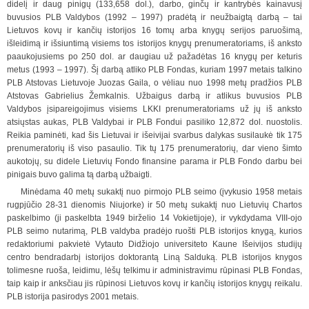
didelį ir daug pinigų (133,658 dol.), darbo, ginčų ir kantrybės kainavusį
buvusios PLB Valdybos (1992 – 1997) pradėtą ir neužbaigtą darbą – tai
Lietuvos kovų ir kančių istorijos 16 tomų arba knygų serijos paruošimą,
išleidimą ir išsiuntimą visiems tos istorijos knygų pre
n
umeratoriams, iš anksto
paaukojusiems po 250 dol. ar daugiau už pažadėtas 16 knygų per keturis
metus (1993 – 1997). Šį darbą atliko PLB Fondas, kuriam 1997 metais talkino
PLB Atstovas Lietuvoje Juozas Gaila, o vėliau nuo 1998 metų pradžios PLB
Atstovas Ga
b
rielius Žemkalnis. Užbaigus darbą ir atlikus buvusios PLB
Valdybos įsipareigojimus visiems LKKI prenumeratoriams už jų iš anksto
atsiųstas aukas, PLB Valdybai ir PLB Fondui pasiliko 12,872 dol. nuostolis.
Reikia paminėti, kad šis Lietuvai ir išeivijai sva
r
bus dalykas susilaukė tik 175
prenumeratorių iš viso pasaulio. Tik tų 175 prenumeratorių, dar vieno šimto
aukotojų, su didele Lietuvių Fondo finansine parama ir PLB Fondo darbu bei
pinigais buvo galima tą darbą užbaigti.
Minėdama 40 metų sukaktį nuo pirmojo PLB seimo (įvykusio 1958 metais
rugpjūčio 28-31 dienomis Niujorke) ir 50 metų sukaktį nuo Lietuvių Chartos
paskelbimo (ji paskelbta 1949 birželio 14 Vokietijoje), ir vykdydama VIII-ojo
PLB seimo nutarimą, PLB valdyba pradėjo ruošti PLB istorijos knygą,
kurios
redaktoriumi pakvietė Vytauto Didžiojo universiteto Kaune Išeivijos studijų
centro bendradarbį istorijos doktorantą Liną Salduką. PLB istorijos knygos
tolimesne ruoša, leidimu, lėšų telkimu ir administravimu rūpinasi PLB Fondas,
taip kaip ir anksči
a
u jis rūpinosi Lietuvos kovų ir kančių istorijos knygų reikalu.
PLB istorija pasirodys 2001 metais.