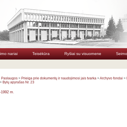
imo nariai
Teisėkūra
Ryšiai su visuomene
Seimo 
>
Paslaugos
>
Prieiga prie dokumentų ir naudojimosi jais tvarka
>
Archyvo fondai
>
>
Bylų apyrašas Nr. 23
–1992 m.