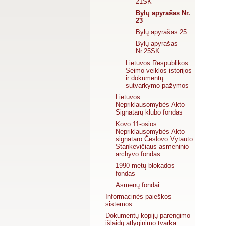
21SK
Bylų apyrašas Nr.
23
Bylų apyrašas 25
Bylų apyrašas
Nr.25SK
Lietuvos Respublikos
Seimo veiklos istorijos
ir dokumentų
sutvarkymo pažymos
Lietuvos
Nepriklausomybės Akto
Signatarų klubo fondas
Kovo 11-osios
Nepriklausomybės Akto
signataro Česlovo Vytauto
Stankevičiaus asmeninio
archyvo fondas
1990 metų blokados
fondas
Asmenų fondai
Informacinės paieškos
sistemos
Dokumentų kopijų parengimo
išlaidų atlyginimo tvarka