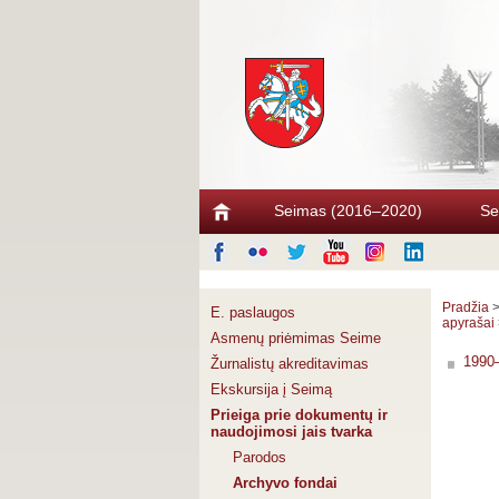
Seimas (2016–2020)
Se
Pradžia
E. paslaugos
apyrašai
Asmenų priėmimas Seime
1990
Žurnalistų akreditavimas
Ekskursija į Seimą
Prieiga prie dokumentų ir
naudojimosi jais tvarka
Parodos
Archyvo fondai