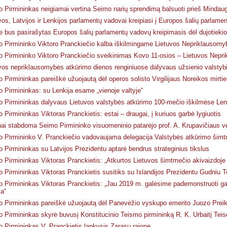
 Pirmininkas neigiamai vertina Seimo narių sprendimą balsuoti prieš Mindau
vos, Latvijos ir Lenkijos parlamentų vadovai kreipiasi į Europos šalių parlame
 bus pasirašytas Europos šalių parlamentų vadovų kreipimasis dėl dujotiekio
 Pirmininko Viktoro Pranckiečio kalba iškilmingame Lietuvos Nepriklausomy
 Pirmininko Viktoro Pranckiečio sveikinimas Kovo 11-osios – Lietuvos Nepr
vos nepriklausomybės atkūrimo dienos renginiuose dalyvaus užsienio valstybi
 Pirmininkas pareiškė užuojautą dėl operos solisto Virgilijaus Noreikos mirti
 Pirmininkas: su Lenkija esame „vienoje valtyje“
 Pirmininkas dalyvaus Lietuvos valstybės atkūrimo 100-mečio iškilmėse Lenk
 Pirmininkas Viktoras Pranckietis: estai – draugai, į kuriuos garbė lygiuotis
nai stabdoma Seimo Pirmininko visuomeninio patarėjo prof. A. Krupavičiaus v
 Pirmininko V. Pranckiečio vadovaujama delegacija Valstybės atkūrimo šim
 Pirmininkas su Latvijos Prezidentu aptarė bendrus strateginius tikslus
 Pirmininkas Viktoras Pranckietis: „Atkurtos Lietuvos šimtmečio akivaizdoje
 Pirmininkas Viktoras Pranckietis susitiks su Islandijos Prezidentu Gudniu 
 Pirmininkas Viktoras Pranckietis: „Jau 2019 m. galėsime pademonstruoti gali
ca“
 Pirmininkas pareiškė užuojautą dėl Panevėžio vyskupo emerito Juozo Preik
 Pirmininkas skyrė buvusį Konstitucinio Teismo pirmininką R. K. Urbaitį Teis
 Pirmininkas V. Pranckietis lankysis Zarasų rajone