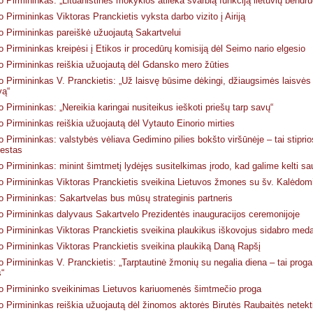
 Pirmininkas: „Lituanistinės mokyklos atlieka svarbią funkciją lietuvių ben
 Pirmininkas Viktoras Pranckietis vyksta darbo vizito į Airiją
 Pirmininkas pareiškė užuojautą Sakartvelui
 Pirmininkas kreipėsi į Etikos ir procedūrų komisiją dėl Seimo nario elgesio
 Pirmininkas reiškia užuojautą dėl Gdansko mero žūties
 Pirmininkas V. Pranckietis: „Už laisvę būsime dėkingi, džiaugsimės laisvės d
vą“
 Pirmininkas: „Nereikia karingai nusiteikus ieškoti priešų tarp savų“
 Pirmininkas reiškia užuojautą dėl Vytauto Einorio mirties
 Pirmininkas: valstybės vėliava Gedimino pilies bokšto viršūnėje – tai stiprio
estas
 Pirmininkas: minint šimtmetį lydėjęs susitelkimas įrodo, kad galime kelti sa
 Pirmininkas Viktoras Pranckietis sveikina Lietuvos žmones su šv. Kalėdom
 Pirmininkas: Sakartvelas bus mūsų strateginis partneris
 Pirmininkas dalyvaus Sakartvelo Prezidentės inauguracijos ceremonijoje
 Pirmininkas Viktoras Pranckietis sveikina plaukikus iškovojus sidabro meda
 Pirmininkas Viktoras Pranckietis sveikina plaukiką Daną Rapšį
 Pirmininkas V. Pranckietis: „Tarptautinė žmonių su negalia diena – tai proga 
s“
 Pirmininko sveikinimas Lietuvos kariuomenės šimtmečio proga
 Pirmininkas reiškia užuojautą dėl žinomos aktorės Birutės Raubaitės netekt