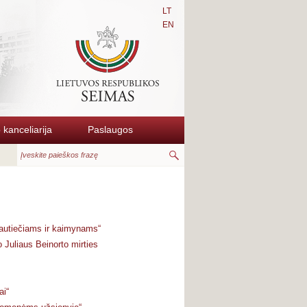
LT
EN
kanceliarija
Paslaugos
tautiečiams ir kaimynams“
 Juliaus Beinorto mirties
ai“