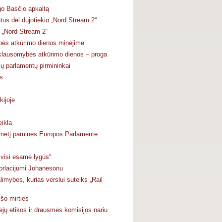
go Basčio apkaltą
ntus dėl dujotiekio „Nord Stream 2“
 „Nord Stream 2“
bės atkūrimo dienos minėjime
iklausomybės atkūrimo dienos – proga
ų parlamentų pirmininkai
es
ijoje
eikla
tmetį paminės Europos Parlamente
 visi esame lygūs“
Torlacijumi Johanesonu
mybes, kurias verslui suteiks „Rail
šo mirties
ėjų etikos ir drausmės komisijos nariu