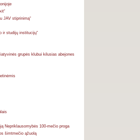
onijoje
it“
su JAV stiprinimą“
r studijų institucijų“
iatyvinės grupės klubui kilusias abejones
metinėmis
lais
oją Nepriklausomybės 100-mečio proga
vos šimtmečio ąžuolą