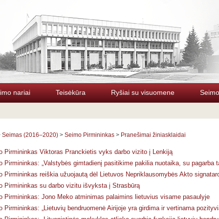
imo nariai
Teisėkūra
Ryšiai su visuomene
Seimo 
>
Seimas (2016–2020)
>
Seimo Pirmininkas
>
Pranešimai žiniasklaidai
 Pirmininkas Viktoras Pranckietis vyks darbo vizito į Lenkiją
 Pirmininkas: „Valstybės gimtadienį pasitikime pakilia nuotaika, su pagarba 
 Pirmininkas reiškia užuojautą dėl Lietuvos Nepriklausomybės Akto signataro
 Pirmininkas su darbo vizitu išvyksta į Strasbūrą
 Pirmininkas: Jono Meko atminimas palaimins lietuvius visame pasaulyje
 Pirmininkas: „Lietuvių bendruomenė Airijoje yra girdima ir vertinama pozityvi