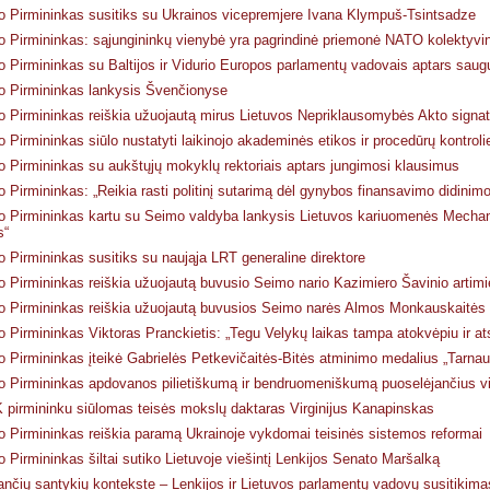
 Pirmininkas susitiks su Ukrainos vicepremjere Ivana Klympuš-Tsintsadze
 Pirmininkas: sąjungininkų vienybė yra pagrindinė priemonė NATO kolektyvini
 Pirmininkas su Baltijos ir Vidurio Europos parlamentų vadovais aptars saug
 Pirmininkas lankysis Švenčionyse
 Pirmininkas reiškia užuojautą mirus Lietuvos Nepriklausomybės Akto signata
 Pirmininkas siūlo nustatyti laikinojo akademinės etikos ir procedūrų kontroli
 Pirmininkas su aukštųjų mokyklų rektoriais aptars jungimosi klausimus
 Pirmininkas: „Reikia rasti politinį sutarimą dėl gynybos finansavimo didinimo
 Pirmininkas kartu su Seimo valdyba lankysis Lietuvos kariuomenės Mechaniz
s“
 Pirmininkas susitiks su naująja LRT generaline direktore
 Pirmininkas reiškia užuojautą buvusio Seimo nario Kazimiero Šavinio artim
 Pirmininkas reiškia užuojautą buvusios Seimo narės Almos Monkauskaitės 
 Pirmininkas Viktoras Pranckietis: „Tegu Velykų laikas tampa atokvėpiu ir ats
 Pirmininkas įteikė Gabrielės Petkevičaitės-Bitės atminimo medalius „Tarnauk
 Pirmininkas apdovanos pilietiškumą ir bendruomeniškumą puoselėjančius 
pirmininku siūlomas teisės mokslų daktaras Virginijus Kanapinskas
 Pirmininkas reiškia paramą Ukrainoje vykdomai teisinės sistemos reformai
 Pirmininkas šiltai sutiko Lietuvoje viešintį Lenkijos Senato Maršalką
jančių santykių kontekste – Lenkijos ir Lietuvos parlamentų vadovų susitikima