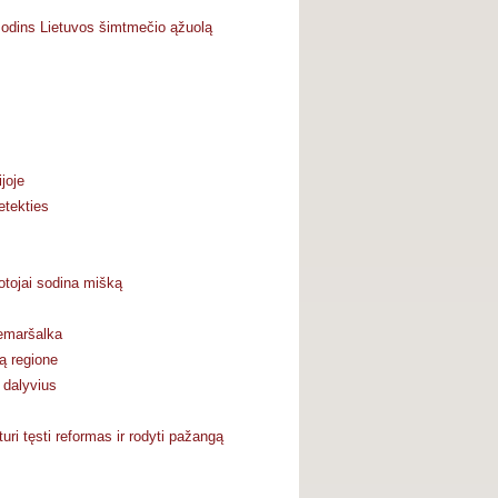
sodins Lietuvos šimtmečio ąžuolą
joje
etekties
otojai sodina mišką
cemaršalka
ą regione
 dalyvius
ri tęsti reformas ir rodyti pažangą