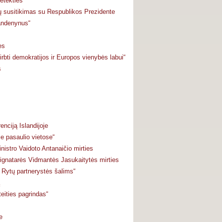
etekties
ių susitikimas su Respublikos Prezidente
andenynus“
es
irbti demokratijos ir Europos vienybės labui“
s
nciją Islandijoje
e pasaulio vietose“
istro Vaidoto Antanaičio mirties
ignatarės Vidmantės Jasukaitytės mirties
 Rytų partnerystės šalims“
eities pagrindas“
e