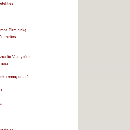
etekties
eimos Pirmininkę
ės mirties
zraelio Valstybėje
imosi
ūrėjų namų detalė
es
a