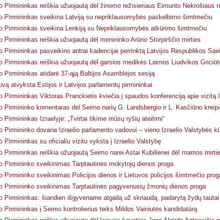
 Pirmininkas reiškia užuojautą dėl žinomo režisieriaus Eimunto Nekrošiaus n
 Pirmininkas sveikina Latviją su nepriklausomybės paskelbimo šimtmečiu
 Pirmininkas sveikina Lenkiją su Nepriklausomybės atkūrimo šimtmečiu
 Pirmininkas reiškia užuojautą dėl menininko Arūno Storpirščio mirties
 Pirmininkas pasveikino antrai kadencijai perrinktą Latvijos Respublikos Sa
 Pirmininkas reiškia užuojautą dėl garsios medikės Laimos Liudvikos Griciūt
 Pirmininkas atidarė 37-ąją Baltijos Asamblėjos sesiją
tuvą atvyksta Estijos ir Latvijos parlamentų pirmininkai
 Pirmininkas Viktoras Pranckietis kviečia į spaudos konferenciją apie vizitą I
 Pirmininko komentaras dėl Seimo narių G. Landsbergio ir L. Kasčiūno kreip
 Pirmininkas Izraelyje: „Tvirtai tikime mūsų ryšių ateitimi“
 Pirmininko dovana Izraelio parlamento vadovui – vieno Izraelio Valstybės k
 Pirmininkas su oficialiu vizitu vyksta į Izraelio Valstybę
 Pirmininkas reiškia užuojautą Seimo narei Astai Kubilienei dėl mamos mirti
 Pirmininko sveikinimas Tarptautinės mokytojų dienos proga
 Pirmininko sveikinimas Policijos dienos ir Lietuvos policijos šimtmečio prog
 Pirmininko sveikinimas Tarptautinės pagyvenusių žmonių dienos proga
 Pirmininkas: šiandien išgyvename atgailą už skriaudą, padarytą žydų tautai
 Pirmininkas į Seimo kontrolierius teiks Mildos Vainiutės kandidatūrą