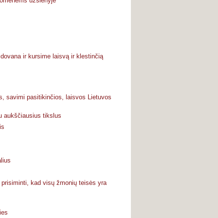
druomenėms užsienyje“
ovana ir kursime laisvą ir klestinčią
s, savimi pasitikinčios, laisvos Lietuvos
u aukščiausius tikslus
is
lius
prisiminti, kad visų žmonių teisės yra
ies