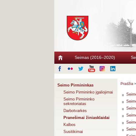
Seimas (2016–2020)
Se
Pradžia
Seimo Pirmininkas
Seimo Pirmininko įgaliojimai
Seimo
Seimo Pirmininko
Seimo
sekretoriatas
Seimo
Darbotvarkės
Seimo
Pranešimai žiniasklaidai
Seimo
Kalbos
Seimo
Susitikimai