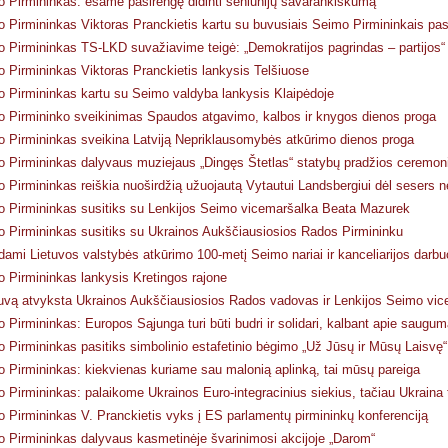
 Pirmininkas: esame pasirengę didinti seniūnijų savarankiškumą
 Pirmininkas Viktoras Pranckietis kartu su buvusiais Seimo Pirmininkais pa
 Pirmininkas TS-LKD suvažiavime teigė: „Demokratijos pagrindas – partijos“
 Pirmininkas Viktoras Pranckietis lankysis Telšiuose
 Pirmininkas kartu su Seimo valdyba lankysis Klaipėdoje
 Pirmininko sveikinimas Spaudos atgavimo, kalbos ir knygos dienos proga
 Pirmininkas sveikina Latviją Nepriklausomybės atkūrimo dienos proga
 Pirmininkas dalyvaus muziejaus „Dingęs Štetlas“ statybų pradžios ceremoni
 Pirmininkas reiškia nuoširdžią užuojautą Vytautui Landsbergiui dėl sesers n
 Pirmininkas susitiks su Lenkijos Seimo vicemaršalka Beata Mazurek
 Pirmininkas susitiks su Ukrainos Aukščiausiosios Rados Pirmininku
ami Lietuvos valstybės atkūrimo 100-metį Seimo nariai ir kanceliarijos darbu
 Pirmininkas lankysis Kretingos rajone
tuvą atvyksta Ukrainos Aukščiausiosios Rados vadovas ir Lenkijos Seimo vi
 Pirmininkas: Europos Sąjunga turi būti budri ir solidari, kalbant apie saugum
 Pirmininkas pasitiks simbolinio estafetinio bėgimo „Už Jūsų ir Mūsų Laisvę“
 Pirmininkas: kiekvienas kuriame sau malonią aplinką, tai mūsų pareiga
 Pirmininkas: palaikome Ukrainos Euro-integracinius siekius, tačiau Ukraina tu
 Pirmininkas V. Pranckietis vyks į ES parlamentų pirmininkų konferenciją
 Pirmininkas dalyvaus kasmetinėje švarinimosi akcijoje „Darom“