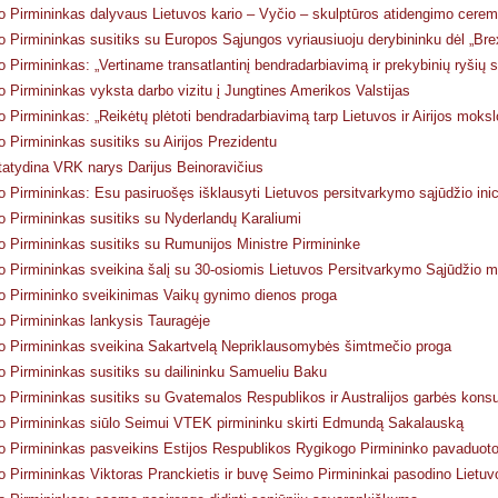
 Pirmininkas dalyvaus Lietuvos kario – Vyčio – skulptūros atidengimo cerem
 Pirmininkas susitiks su Europos Sąjungos vyriausiuoju derybininku dėl „Brex
 Pirmininkas: „Vertiname transatlantinį bendradarbiavimą ir prekybinių ryšių 
 Pirmininkas vyksta darbo vizitu į Jungtines Amerikos Valstijas
 Pirmininkas: „Reikėtų plėtoti bendradarbiavimą tarp Lietuvos ir Airijos mokslo i
 Pirmininkas susitiks su Airijos Prezidentu
tatydina VRK narys Darijus Beinoravičius
 Pirmininkas: Esu pasiruošęs išklausyti Lietuvos persitvarkymo sąjūdžio inic
 Pirmininkas susitiks su Nyderlandų Karaliumi
 Pirmininkas susitiks su Rumunijos Ministre Pirmininke
 Pirmininkas sveikina šalį su 30-osiomis Lietuvos Persitvarkymo Sąjūdžio 
 Pirmininko sveikinimas Vaikų gynimo dienos proga
 Pirmininkas lankysis Tauragėje
 Pirmininkas sveikina Sakartvelą Nepriklausomybės šimtmečio proga
 Pirmininkas susitiks su dailininku Samueliu Baku
 Pirmininkas susitiks su Gvatemalos Respublikos ir Australijos garbės konsu
 Pirmininkas siūlo Seimui VTEK pirmininku skirti Edmundą Sakalauską
 Pirmininkas pasveikins Estijos Respublikos Rygikogo Pirmininko pavaduot
 Pirmininkas Viktoras Pranckietis ir buvę Seimo Pirmininkai pasodino Lietu