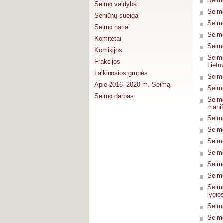
Seimo
Seimo valdyba
Seimo
Seniūnų sueiga
Seimo
Seimo nariai
Seimo
Komitetai
Seimo
Komisijos
Seimo
Frakcijos
Lietu
Laikinosios grupės
Seimo
Apie 2016–2020 m. Seimą
Seimo
Seimo darbas
Seimo
manif
Seimo
Seimo
Seimo
Seimo
Seimo
Seimo
Seimo
lygio
Seimo
Seimo