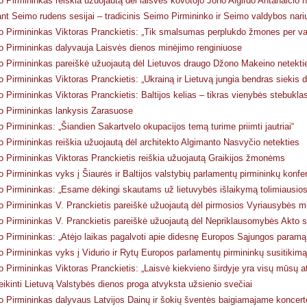
 Pirmininkas reiškia užuojautą dėl laisvės kovotojo Jono Algirdo Antanaičio n
ant Seimo rudens sesijai – tradicinis Seimo Pirmininko ir Seimo valdybos nar
 Pirmininkas Viktoras Pranckietis: „Tik smalsumas perplukdo žmones per v
 Pirmininkas dalyvauja Laisvės dienos minėjimo renginiuose
 Pirmininkas pareiškė užuojautą dėl Lietuvos draugo Džono Makeino netekti
 Pirmininkas Viktoras Pranckietis: „Ukrainą ir Lietuvą jungia bendras siekis d
 Pirmininkas Viktoras Pranckietis: Baltijos kelias – tikras vienybės stebukla
 Pirmininkas lankysis Zarasuose
 Pirmininkas: „Šiandien Sakartvelo okupacijos temą turime priimti jautriai“
 Pirmininkas reiškia užuojautą dėl architekto Algimanto Nasvyčio netekties
 Pirmininkas Viktoras Pranckietis reiškia užuojautą Graikijos žmonėms
 Pirmininkas vyks į Šiaurės ir Baltijos valstybių parlamentų pirmininkų konfere
 Pirmininkas: „Esame dėkingi skautams už lietuvybės išlaikymą tolimiausios
 Pirmininkas V. Pranckietis pareiškė užuojautą dėl pirmosios Vyriausybės min
 Pirmininkas V. Pranckietis pareiškė užuojautą dėl Nepriklausomybės Akto s
 Pirmininkas: „Atėjo laikas pagalvoti apie didesnę Europos Sąjungos paramą
 Pirmininkas vyks į Vidurio ir Rytų Europos parlamentų pirmininkų susitikimą
 Pirmininkas Viktoras Pranckietis: „Laisvė kiekvieno širdyje yra visų mūsų at
ikinti Lietuvą Valstybės dienos proga atvyksta užsienio svečiai
 Pirmininkas dalyvaus Latvijos Dainų ir šokių šventės baigiamajame koncert