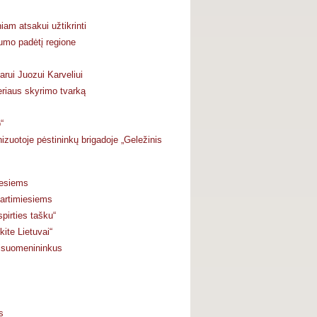
am atsakui užtikrinti
umo padėtį regione
rui Juozui Karveliui
eriaus skyrimo tvarką
“
uotoje pėstininkų brigadoje „Geležinis
iesiems
artimiesiems
pirties tašku“
ite Lietuvai“
visuomenininkus
s