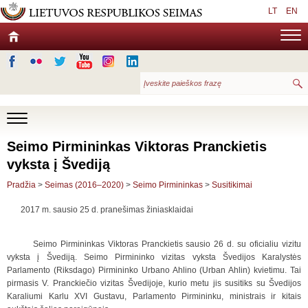
LT
EN
Seimo Pirmininkas Viktoras Pranckietis
vyksta į Švediją
Pradžia
>
Seimas (2016–2020)
>
Seimo Pirmininkas
>
Susitikimai
2017 m. sausio 25 d. pranešimas žiniasklaidai
Seimo Pirmininkas Viktoras Pranckietis sausio 26 d. su oficialiu vizitu
vyksta į Švediją. Seimo Pirmininko vizitas vyksta Švedijos Karalystės
Parlamento (Riksdago) Pirmininko Urbano Ahlino (Urban Ahlin) kvietimu. Tai
pirmasis V. Pranckiečio vizitas Švedijoje, kurio metu jis susitiks su Švedijos
Karaliumi Karlu XVI Gustavu, Parlamento Pirmininku, ministrais ir kitais