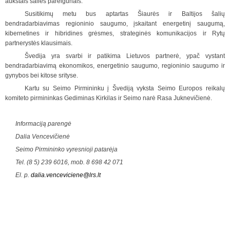
aukštais šalies pareigūnais.
Susitikimų metu bus aptartas Šiaurės ir Baltijos šalių
bendradarbiavimas regioninio saugumo, įskaitant energetinį saugumą,
kibernetines ir hibridines grėsmes, strateginės komunikacijos ir Rytų
partnerystės klausimais.
Švedija yra svarbi ir patikima Lietuvos partnerė, ypač vystant
bendradarbiavimą ekonomikos, energetinio saugumo, regioninio saugumo ir
gynybos bei kitose srityse.
Kartu su Seimo Pirmininku į Švediją vyksta Seimo Europos reikalų
komiteto pirmininkas Gediminas Kirkilas ir Seimo narė Rasa Juknevičienė.
Informaciją parengė
Dalia Vencevičienė
Seimo Pirmininko vyresnioji patarėja
Tel. (8 5) 239 6016, mob. 8 698 42 071
El. p.
dalia.venceviciene@lrs.lt