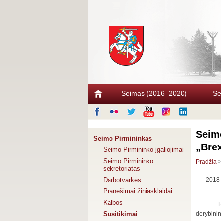
Seimas (2016–2020)
Se
Seimo
Seimo Pirmininkas
„Brex
Seimo Pirmininko įgaliojimai
Seimo Pirmininko
Pradžia
sekretoriatas
Darbotvarkės
2018 
Pranešimai žiniasklaidai
Kalbos
R
Susitikimai
derybinin