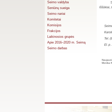
Seimo valdyba
S
iššūkiai,
Seniūnų sueiga
Seimo nariai
Komitetai
Komisijos
Seimo
Frakcijos
Karol
Laikinosios grupės
Tel. 
Apie 2016–2020 m. Seimą
El. p.
Seimo darbas
Naujausi 
Monika Ku