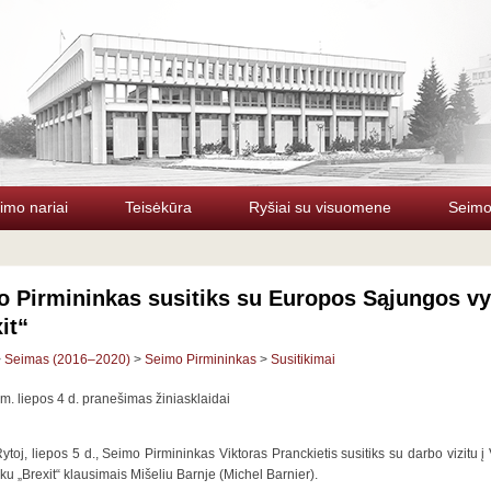
imo nariai
Teisėkūra
Ryšiai su visuomene
Seimo 
 Pirmininkas susitiks su Europos Sąjungos vy
it“
>
Seimas (2016–2020)
>
Seimo Pirmininkas
>
Susitikimai
m. liepos 4 d. pranešimas žiniasklaidai
ytoj, liepos 5 d., Seimo Pirmininkas Viktoras Pranckietis susitiks su darbo vizitu 
ku „Brexit“ klausimais Mišeliu Barnje (Michel Barnier).