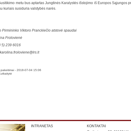
usitikimo metu bus aptartas Jungtinės Karalystės išstojimo iš Europos Sąjungos pr
 su kuriais susiduria valstybės narės.
 Pirmininko Viktoro Pranckiečio atstovė spaudai
ina Frolovienė
(8 5) 239 6016
karolina.froloviene@lrs.lt
pakeitimai - 2018-07-04 15:06
tkaitytė
INTRANETAS
KONTAKTAI