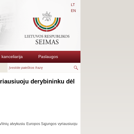
LT
EN
kanceliarija
Paslaugos
riausiuoju derybininku dėl
į Vilnių atvykusiu Europos Sąjungos vyriausiuoju