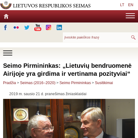
LT
EN
Seimo Pirmininkas: „Lietuvių bendruomenė
Airijoje yra girdima ir vertinama pozityviai“
Pradžia
>
Seimas (2016–2020)
>
Seimo Pirmininkas
>
Susitikimai
2019 m. sausio 21 d. pranešimas žiniasklaidai