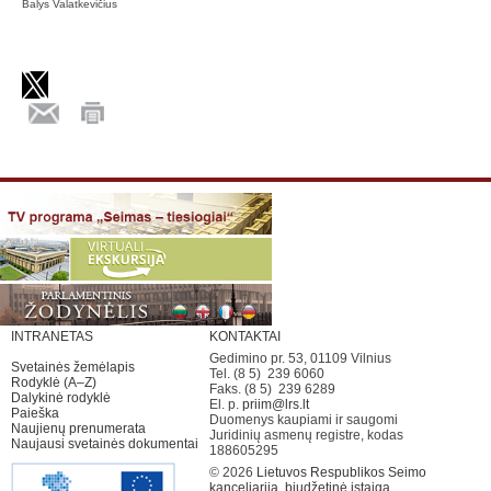
Balys Valatkevičius
INTRANETAS
KONTAKTAI
Gedimino pr. 53, 01109 Vilnius
Svetainės žemėlapis
Tel. (8 5) 239 6060
Rodyklė (A–Z)
Faks. (8 5) 239 6289
Dalykinė rodyklė
El. p.
priim@lrs.lt
Paieška
Duomenys kaupiami ir saugomi
Naujienų prenumerata
Juridinių asmenų registre, kodas
Naujausi svetainės dokumentai
188605295
© 2026
Lietuvos Respublikos Seimo
kanceliarija, biudžetinė įstaiga