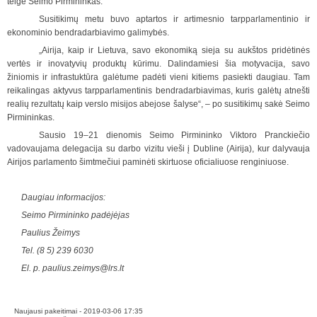
teigė Seimo Pirmininkas.
Susitikimų metu buvo aptartos ir artimesnio tarpparlamentinio ir
ekonominio bendradarbiavimo galimybės.
„Airija, kaip ir Lietuva, savo ekonomiką sieja su aukštos pridėtinės
vertės ir inovatyvių produktų kūrimu. Dalindamiesi šia motyvacija, savo
žiniomis ir infrastuktūra galėtume padėti vieni kitiems pasiekti daugiau. Tam
reikalingas aktyvus tarpparlamentinis bendradarbiavimas, kuris galėtų atnešti
realių rezultatų kaip verslo misijos abejose šalyse“, – po susitikimų sakė Seimo
Pirmininkas.
Sausio 19–21 dienomis Seimo Pirmininko Viktoro Pranckiečio
vadovaujama delegacija su darbo vizitu vieši į Dubline (Airija), kur dalyvauja
Airijos parlamento šimtmečiui paminėti skirtuose oficialiuose renginiuose.
Daugiau informacijos:
Seimo Pirmininko padėjėjas
Paulius Žeimys
Tel. (8 5) 239 6030
El. p.
paulius.zeimys@lrs.lt
Naujausi pakeitimai - 2019-03-06 17:35