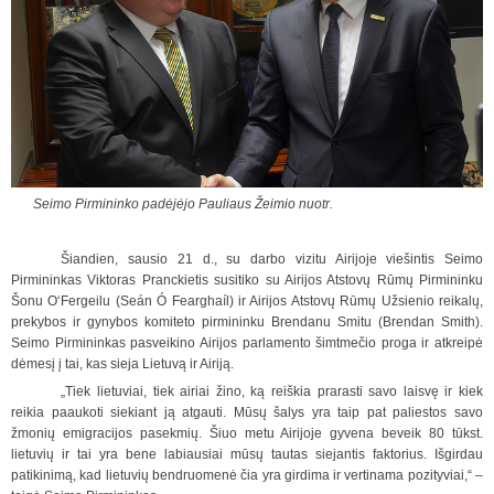
Seimo Pirmininko padėjėjo Pauliaus Žeimio nuotr.
Šiandien, sausio 21 d., su darbo vizitu Airijoje viešintis Seimo
Pirmininkas Viktoras Pranckietis susitiko su Airijos Atstovų Rūmų Pirmininku
Šonu O‘Fergeilu (Seán Ó Fearghaíl) ir Airijos Atstovų Rūmų Užsienio reikalų,
prekybos ir gynybos komiteto pirmininku Brendanu Smitu (Brendan Smith).
Seimo Pirmininkas pasveikino Airijos parlamento šimtmečio proga ir atkreipė
dėmesį į tai, kas sieja Lietuvą ir Airiją.
„Tiek lietuviai, tiek airiai žino, ką reiškia prarasti savo laisvę ir kiek
reikia paaukoti siekiant ją atgauti. Mūsų šalys yra taip pat paliestos savo
žmonių emigracijos pasekmių. Šiuo metu Airijoje gyvena beveik 80 tūkst.
lietuvių ir tai yra bene labiausiai mūsų tautas siejantis faktorius. Išgirdau
patikinimą, kad lietuvių bendruomenė čia yra girdima ir vertinama pozityviai,“ –