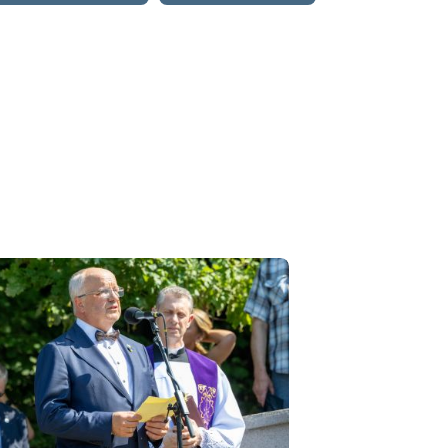
Medininkų žudynių minėjimo ceremonija Vilniaus Antakaln
Fotogr. Viktoriia Chorna