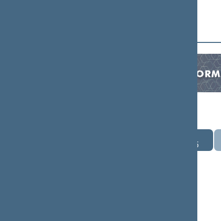
Seime vyksta
Pr
An
Tr
08.03
08.04
08.05
Įvykių nėra numatyta