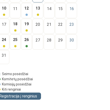
10
12
13
11
14
15
16
18
19
17
20
21
22
23
24
25
26
27
28
29
30
31
Seimo posėdžiai
Komitetų posėdžiai
Komisijų posėdžiai
Kiti renginiai
Registracija į renginius