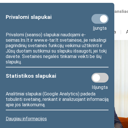
Numatomos transliac
Privalomi slapukai
Įjungta
Sudėtis
I
Veikla
I
Privalomi (seanso) slapukai naudojami e-
seimas.lrs.lt ir www.e-tar.lt svetainėse, jie reikalingi
pagrindinių svetainės funkcijų veikimui užtikrinti ir
Jūsų duotam sutikimui su slapuku išsaugoti, jei tokį
davėte. Svetainės negalės tinkamai veikti be šių
slapukų.
Statistikos slapukai
Išjungta
Analitiniai slapukai (Google Analytics) padeda
tobulinti svetainę, renkant ir analizuojant informaciją
apie jos lankomumą.
Daugiau informacijos