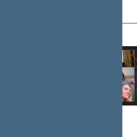
Mediateka
2026-07-29
Etikos ir procedūrų komisijos posėdis