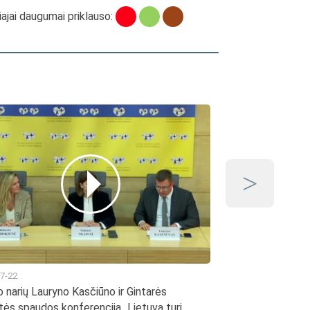
ajai daugumai priklauso:
2026-07-15
Seimo valdybos p
7-22
 narių Lauryno Kasčiūno ir Gintarės
tės spaudos konferencija „Lietuva turi