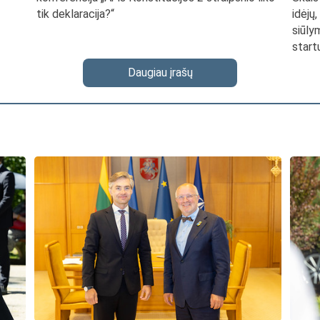
tik deklaracija?“
idėjų
siūly
start
Daugiau įrašų