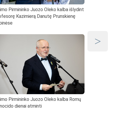
imo Pirmininko Juozo Oleko kalba išlydint
Seimo Pirmininko Juoz
ofesorę Kazimierą Danutę Prunskienę
Lietuvos politinių kalini
pinėse
sąskrydyje Ariogaloje „
imo Pirmininko Juozo Oleko kalba Romų
Seimo Pirmininkas inicij
nocido dienai atminti
su XXI Vyriausybės min