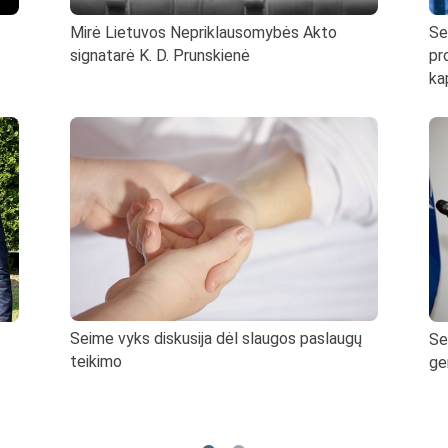
Se
Mirė Lietuvos Nepriklausomybės Akto
pr
signatarė K. D. Prunskienė
ka
Seime vyks diskusija dėl slaugos paslaugų
Se
teikimo
ge