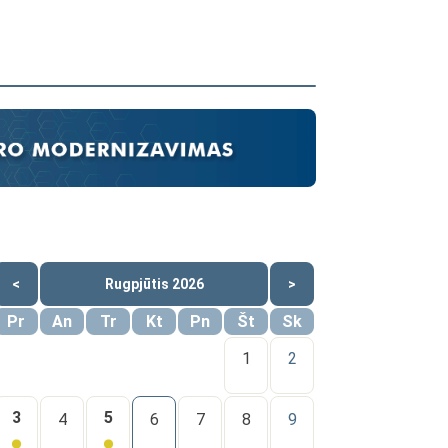
<
Rugpjūtis 2026
>
Pr
An
Tr
Kt
Pn
Št
Sk
1
2
3
5
4
6
7
8
9