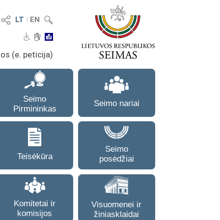
LT
I
EN
os (e. peticija)
Seimo
Seimo nariai
Pirmininkas
Seimo
Teisėkūra
posėdžiai
Komitetai ir
Visuomenei ir
komisijos
žiniasklaidai