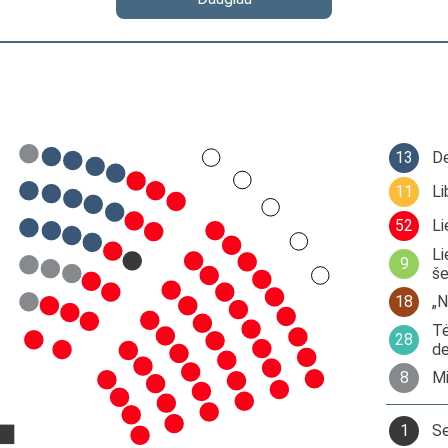
13
De
11
Li
52
Li
Li
9
še
18
„N
Tė
28
de
8
Mi
1
Se