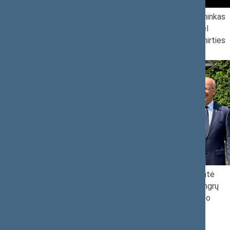
ozas Olekas susitiks
Lietuvos Respublikos Seimo Pirmininkas
gos kontroliere
Juozas Olekas reiškia užuojautą dėl
Kazimieros Danutės Prunskienės mirties
Seimo Pirmininko pavaduotoja Jūratė
udynių 35-ąsias
Zailskienė dalyvavo istoriniame vengrų
sargybos kapitono Kasparo Horvato
atminimo įamžinime Prienuose