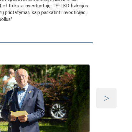
, bet trūksta investuotojų: TS-LKD frakcijos
mų pristatymas, kaip paskatinti investicijas į
uolius"