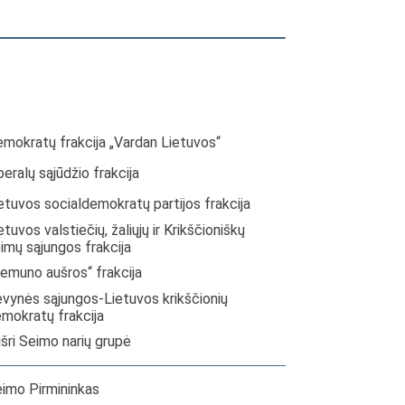
mokratų frakcija „Vardan Lietuvos“
beralų sąjūdžio frakcija
etuvos socialdemokratų partijos frakcija
etuvos valstiečių, žaliųjų ir Krikščioniškų
imų sąjungos frakcija
emuno aušros“ frakcija
vynės sąjungos-Lietuvos krikščionių
mokratų frakcija
šri Seimo narių grupė
imo Pirmininkas