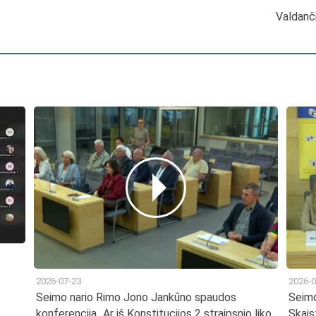
Valdanči
2026-07-23
2026-0
Seimo nario Rimo Jono Jankūno spaudos
Seimo
konferencija „Ar iš Konstitucijos 2 straipsnio liko
Skais