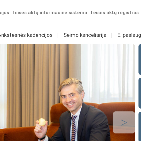
ijos
Teisės aktų informacinė sistema
Teisės aktų registras
Ankstesnės kadencijos
I
Seimo kanceliarija
I
E. paslaug