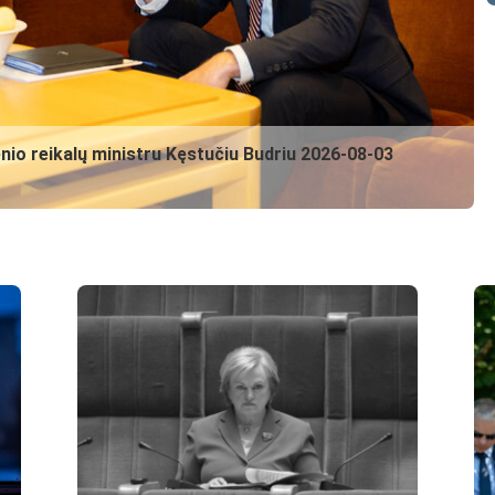
nio reikalų ministru Kęstučiu Budriu
2026-08-03