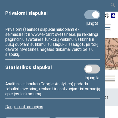
TAIS
TAR
LT
I
EN
Privalomi slapukai
Įjungta
Privalomi (seanso) slapukai naudojami e-
seimas.lrs.lt ir www.e-tar.lt svetainėse, jie reikalingi
pagrindinių svetainės funkcijų veikimui užtikrinti ir
Jūsų duotam sutikimui su slapuku išsaugoti, jei tokį
Moderniojo parlamentarizmo
davėte. Svetainės negalės tinkamai veikti be šių
slapukų.
ištakos (XX a. pradžia)
Statistikos slapukai
Išjungta
Analitiniai slapukai (Google Analytics) padeda
tobulinti svetainę, renkant ir analizuojant informaciją
Pradžia
>
Seimo istorija
>
Lietuvos parlamentarizmo raida
>
apie jos lankomumą.
Moderniojo parlamentarizmo ištakos (XX a. pradžia)
>
Lietuvos
Nepriklausomybės Akto signatarai
Daugiau informacijos
Kazimieras Steponas ŠAULYS (1872–1964)