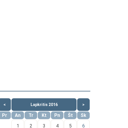
<
Lapkritis 2016
>
Pr
An
Tr
Kt
Pn
Št
Sk
1
2
3
4
5
6