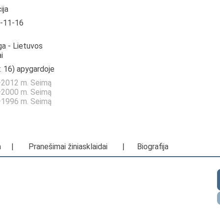
ija
2-11-16
ga - Lietuvos
i
r. 16) apygardoje
8—2012 m. Seimą
6—2000 m. Seimą
2—1996 m. Seimą
a
|
Pranešimai žiniasklaidai
|
Biografija