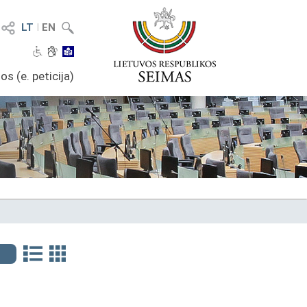
LT
I
EN
os (e. peticija)