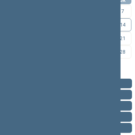
Pr
An
Tr
Kt
Pn
Št
Sk
1
2
3
4
5
6
7
8
9
10
11
12
13
14
15
16
17
18
19
20
21
22
23
24
25
26
27
28
29
30
Pareigos
Veikla
Pranešimai žiniasklaidai
Biografija
Vieta posėdžių salėje