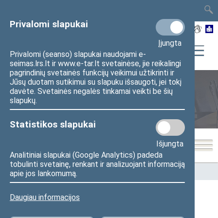
TAIS
TAR
LT
I
EN
Privalomi slapukai
Įjungta
Privalomi (seanso) slapukai naudojami e-
seimas.lrs.lt ir www.e-tar.lt svetainėse, jie reikalingi
pagrindinių svetainės funkcijų veikimui užtikrinti ir
Jūsų duotam sutikimui su slapuku išsaugoti, jei tokį
davėte. Svetainės negalės tinkamai veikti be šių
Seimo nariai
slapukų.
Statistikos slapukai
Išjungta
Analitiniai slapukai (Google Analytics) padeda
tobulinti svetainę, renkant ir analizuojant informaciją
Pradžia
>
Seimo nariai
apie jos lankomumą.
Daugiau informacijos
Visi
A
B
Č
D
E
F
G
I
J
K
L
M
N
O
P
R
S
Š
T
U
V
Z
Ž