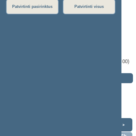
Patvirtinti pasirinktus
Patvirtinti visus
Saulius Nefas
2000–2004 m. kadencija
Seimo narys nuo 2004-06-29
iki 2004-11-14
Iškėlė: Tėvynės sąjunga (Lietuvos
konservatoriai)
Išrinktas: Vyriausioji rinkimų komisija (Nr. 100)
apygardoje
Darbotvarkė
2004 m. lapkričio 14 d.
Šią dieną darbotvarkės nėra
Lapkritis 2004
<
>