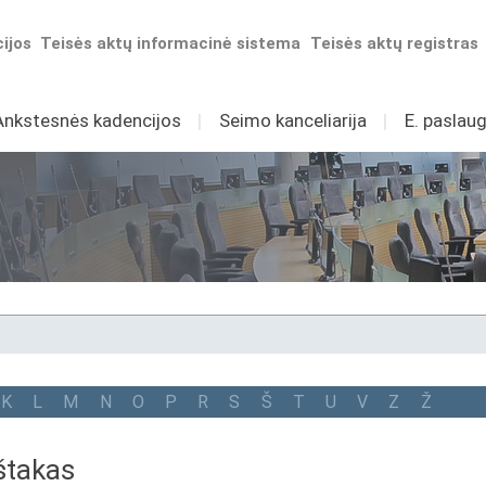
ijos
Teisės aktų informacinė sistema
Teisės aktų registras
Ankstesnės kadencijos
I
Seimo kanceliarija
I
E. paslaug
K
L
M
N
O
P
R
S
Š
T
U
V
Z
Ž
štakas