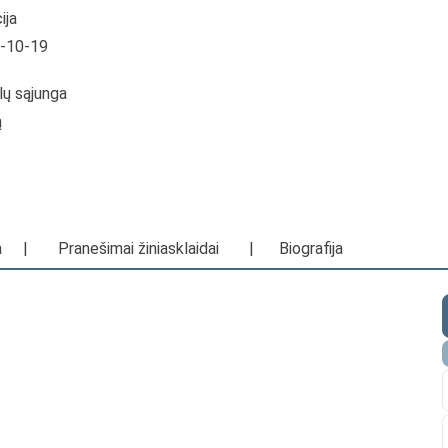
ija
0-10-19
alų sąjunga
ą
a
|
Pranešimai žiniasklaidai
|
Biografija