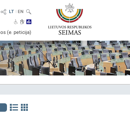
LT
I
EN
os (e. peticija)