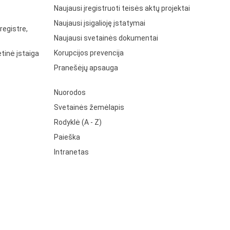
Naujausi įregistruoti teisės aktų projektai
Naujausi įsigalioję įstatymai
registre,
Naujausi svetainės dokumentai
Korupcijos prevencija
tinė įstaiga
Pranešėjų apsauga
Nuorodos
Svetainės žemėlapis
Rodyklė (A - Z)
Paieška
Intranetas