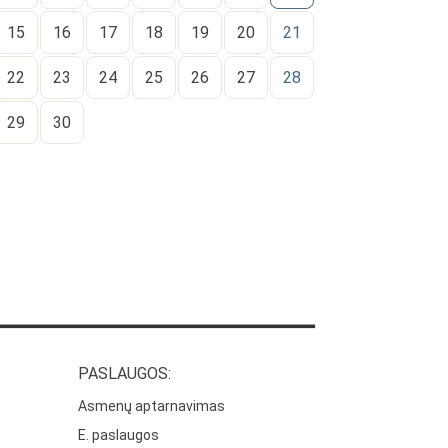
15
16
17
18
19
20
21
22
23
24
25
26
27
28
29
30
PASLAUGOS:
Asmenų aptarnavimas
E. paslaugos