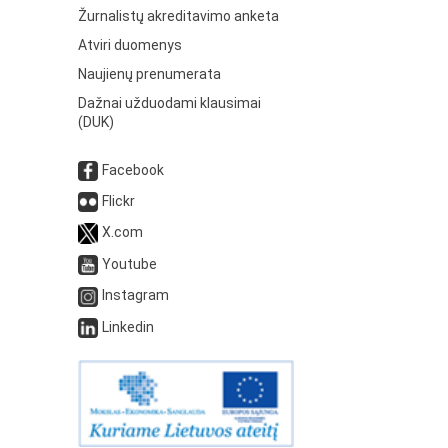
Žurnalistų akreditavimo anketa
Atviri duomenys
Naujienų prenumerata
Dažnai užduodami klausimai
(DUK)
Facebook
Flickr
X.com
Youtube
Instagram
Linkedin