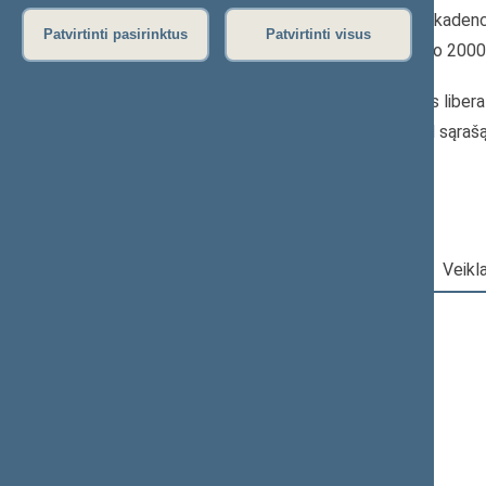
2000–2004 m. kadenc
Patvirtinti pasirinktus
Patvirtinti visus
Seimo narys nuo 200
iki 2003-10-31
Iškėlė: Lietuvos liber
Išrinktas: Pagal sąraš
Darbotvarkė
|
Pareigos
|
Veikl
2004 m. lapkričio 14 d.
Šią dieną darbotvarkės nėra