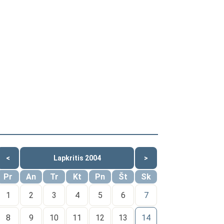
<
Lapkritis 2004
>
Pr
An
Tr
Kt
Pn
Št
Sk
1
2
3
4
5
6
7
8
9
10
11
12
13
14