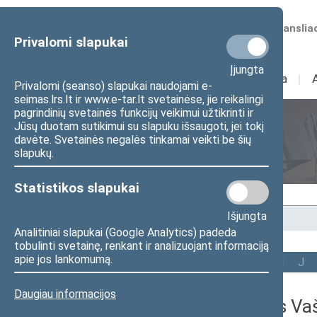
Numatomos transliac
Privalomi slapukai
Įjungta
Sudėtis
I
Veikla
I
Privalomi (seanso) slapukai naudojami e-
seimas.lrs.lt ir www.e-tar.lt svetainėse, jie reikalingi
pagrindinių svetainės funkcijų veikimui užtikrinti ir
Jūsų duotam sutikimui su slapuku išsaugoti, jei tokį
Seimo nariai
davėte. Svetainės negalės tinkamai veikti be šių
slapukų.
Statistikos slapukai
Išjungta
Pradžia
>
Seimo nariai
Analitiniai slapukai (Google Analytics) padeda
tobulinti svetainę, renkant ir analizuojant informaciją
apie jos lankomumą.
Visi
A
B
Č
D
E
F
G
I
J
Daugiau informacijos
Rimvydas Va