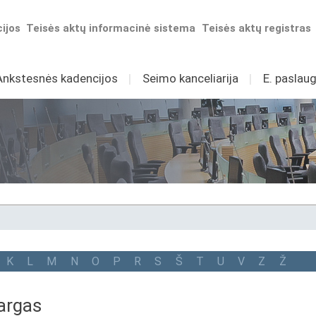
ijos
Teisės aktų informacinė sistema
Teisės aktų registras
Ankstesnės kadencijos
I
Seimo kanceliarija
I
E. paslaug
K
L
M
N
O
P
R
S
Š
T
U
V
Z
Ž
argas