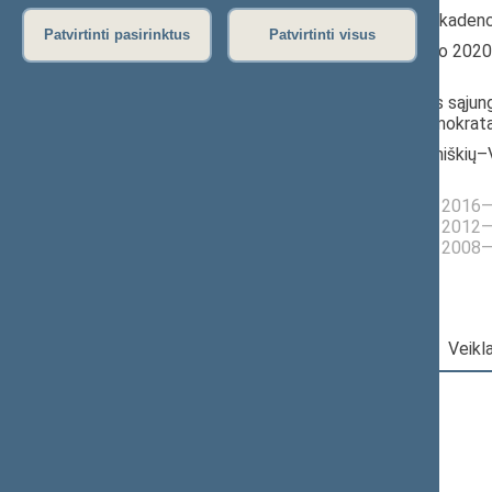
2020–2024 m. kadenc
Patvirtinti pasirinktus
Patvirtinti visus
Seimo narys nuo 202
iki 2024-07-15
Iškėlė: Tėvynės sąjun
krikščionys demokrata
Išrinktas: Justiniškių–V
apygardoje
Buvo išrinktas į 201
Buvo išrinktas į 201
Buvo išrinktas į 200
Darbotvarkė
|
Pareigos
|
Veikl
2024 m. lapkričio 14 d.
Šią dieną darbotvarkės nėra