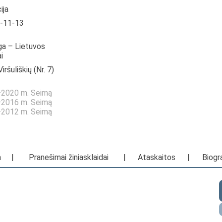
ija
0-11-13
ga – Lietuvos
i
iršuliškių (Nr. 7)
6—2020 m. Seimą
2—2016 m. Seimą
8—2012 m. Seimą
a
|
Pranešimai žiniasklaidai
|
Ataskaitos
|
Biogra