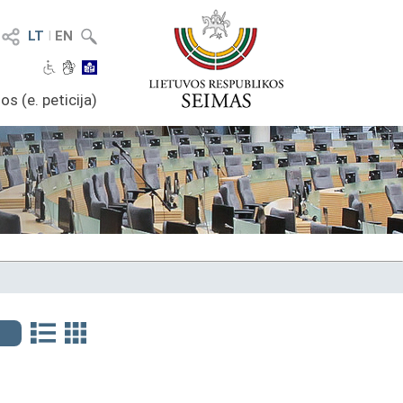
LT
I
EN
os (e. peticija)