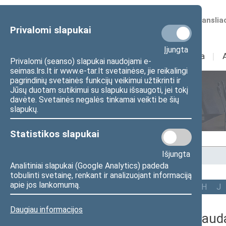
Numatomos transliac
Privalomi slapukai
Įjungta
Sudėtis
I
Veikla
I
Privalomi (seanso) slapukai naudojami e-
seimas.lrs.lt ir www.e-tar.lt svetainėse, jie reikalingi
pagrindinių svetainės funkcijų veikimui užtikrinti ir
Jūsų duotam sutikimui su slapuku išsaugoti, jei tokį
Seimo nariai
davėte. Svetainės negalės tinkamai veikti be šių
slapukų.
Statistikos slapukai
Išjungta
Pradžia
>
Seimo nariai
Analitiniai slapukai (Google Analytics) padeda
tobulinti svetainę, renkant ir analizuojant informaciją
apie jos lankomumą.
Visi
A
Ą
B
Č
D
F
G
H
J
Daugiau informacijos
Paulius Saud