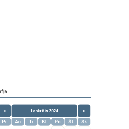
fija
<
Lapkritis 2024
>
Pr
An
Tr
Kt
Pn
Št
Sk