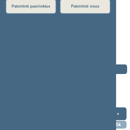
Patvirtinti pasirinktus
Patvirtinti visus
Evaldas Jurkevičius
2008–2012 m. kadencija
Seimo narys nuo 2008-11-17
iki 2012-11-16
Iškėlė: Tėvynės sąjunga - Lietuvos
krikščionys demokratai
Išrinktas: Baltijos (Nr. 20) apygardoje
Darbotvarkė
2012 m. lapkričio 16 d.
Šią dieną darbotvarkės nėra
Lapkritis 2012
<
>
Pr
An
Tr
Kt
Pn
Št
Sk