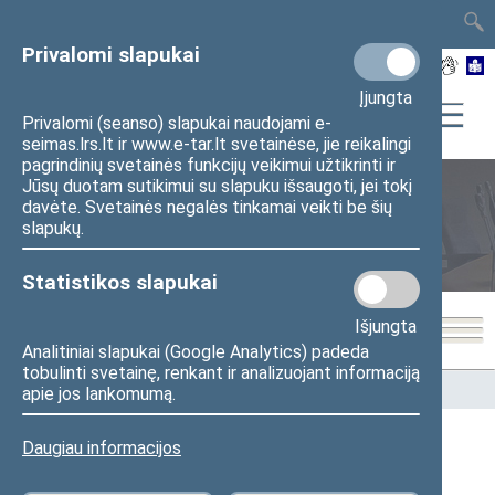
TAIS
TAR
LT
I
EN
Privalomi slapukai
Įjungta
Privalomi (seanso) slapukai naudojami e-
seimas.lrs.lt ir www.e-tar.lt svetainėse, jie reikalingi
pagrindinių svetainės funkcijų veikimui užtikrinti ir
Jūsų duotam sutikimui su slapuku išsaugoti, jei tokį
davėte. Svetainės negalės tinkamai veikti be šių
Seimo nariai
slapukų.
Statistikos slapukai
Išjungta
Analitiniai slapukai (Google Analytics) padeda
tobulinti svetainę, renkant ir analizuojant informaciją
Pradžia
>
Seimo nariai
apie jos lankomumą.
Daugiau informacijos
Visi
A
B
Č
D
E
G
J
K
L
M
N
O
P
R
S
Š
T
U
V
Z
Ž