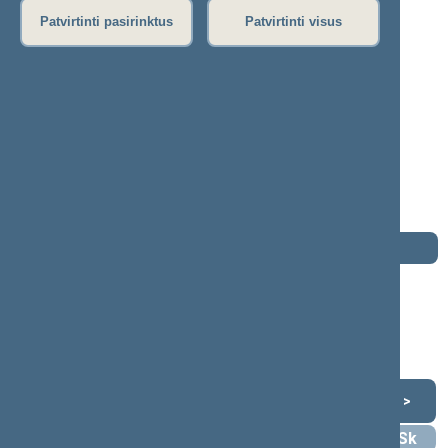
Patvirtinti pasirinktus
Patvirtinti visus
Kęstas Komskis
2012–2016 m. kadencija
Seimo narys nuo 2012-11-16
iki 2016-11-14
Iškėlė: Partija "Tvarka ir teisingumas"
Išrinktas: Pagal sąrašą
Buvo išrinktas į 2008—2012 m. Seimą
Darbotvarkė
2016 m. lapkričio 14 d.
Šią dieną darbotvarkės nėra
Lapkritis 2016
<
>
Pr
An
Tr
Kt
Pn
Št
Sk