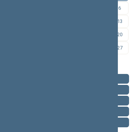
1
2
3
4
5
6
7
8
9
10
11
12
13
14
15
16
17
18
19
20
21
22
23
24
25
26
27
28
29
30
Pareigos
Veikla
Pranešimai žiniasklaidai
Biografija
Vieta posėdžių salėje