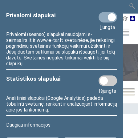
TAIS
TAR
LT
I
EN
Privalomi slapukai
Įjungta
Privalomi (seanso) slapukai naudojami e-
seimas.lrs.lt ir www.e-tar.lt svetainėse, jie reikalingi
pagrindinių svetainės funkcijų veikimui užtikrinti ir
Jūsų duotam sutikimui su slapuku išsaugoti, jei tokį
davėte. Svetainės negalės tinkamai veikti be šių
Seimo nariai
slapukų.
Statistikos slapukai
Išjungta
Analitiniai slapukai (Google Analytics) padeda
tobulinti svetainę, renkant ir analizuojant informaciją
Pradžia
>
Seimo nariai
apie jos lankomumą.
Daugiau informacijos
Visi
A
B
Č
D
F
G
J
K
L
M
N
O
P
R
S
Š
T
U
V
Z
Ž