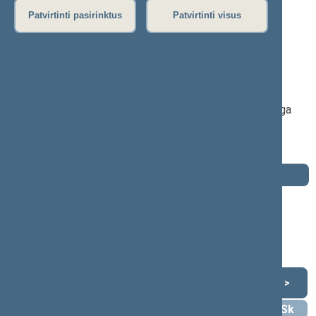
Patvirtinti pasirinktus
Patvirtinti visus
Robertas Šarknickas
2020–2024 m. kadencija
Seimo narys nuo 2020-11-13
iki 2024-11-14
Iškėlė: Lietuvos valstiečių ir žaliųjų sąjunga
Išrinktas: Pagal sąrašą
Buvo išrinktas į 2016—2020 m. Seimą
Darbotvarkė
2024 m. lapkričio 14 d.
Šią dieną darbotvarkės nėra
Lapkritis 2024
<
>
Pr
An
Tr
Kt
Pn
Št
Sk