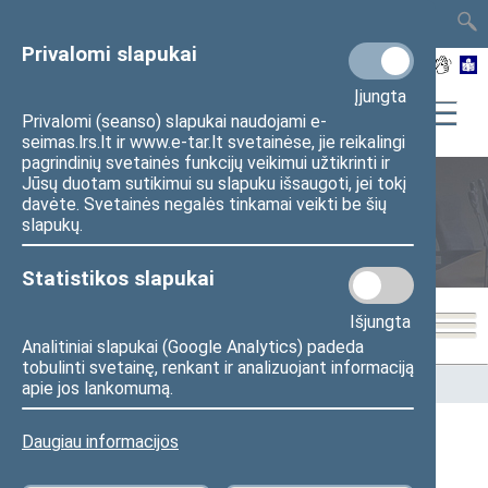
TAIS
TAR
LT
I
EN
Privalomi slapukai
Įjungta
Privalomi (seanso) slapukai naudojami e-
seimas.lrs.lt ir www.e-tar.lt svetainėse, jie reikalingi
pagrindinių svetainės funkcijų veikimui užtikrinti ir
Jūsų duotam sutikimui su slapuku išsaugoti, jei tokį
davėte. Svetainės negalės tinkamai veikti be šių
Seimo nariai
slapukų.
Statistikos slapukai
Išjungta
Analitiniai slapukai (Google Analytics) padeda
tobulinti svetainę, renkant ir analizuojant informaciją
Pradžia
>
Seimo nariai
apie jos lankomumą.
Daugiau informacijos
Visi
A
Ą
B
Č
D
F
G
H
J
K
L
M
N
O
P
R
S
Š
T
U
V
Z
Ž