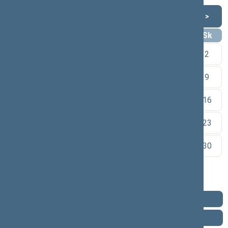
Rugpjūtis 2026
<
>
Pr
An
Tr
Kt
Pn
Št
Sk
1
2
3
4
5
6
7
8
9
10
11
12
13
14
15
16
17
18
19
20
21
22
23
24
25
26
27
28
29
30
31
Pareigos
Veikla