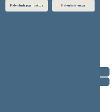
Patvirtinti pasirinktus
Patvirtinti visus
Laurynas Šedvydis
2024–2028 m. kadencija
Seimo narys nuo 2024-11-14
Iškėlė: Lietuvos socialdemokratų partija
Išrinktas: Šilainių (Nr. 21) apygardoje
Lietuvos
socialdemokratų
partijos
frakcija
Kontaktai
Darbotvarkė
2026 m. rugpjūčio 8 d.
Šią dieną darbotvarkės nėra