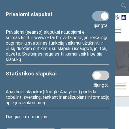
TAIS
TAR
LT
I
EN
Privalomi slapukai
Įjungta
Privalomi (seanso) slapukai naudojami e-
seimas.lrs.lt ir www.e-tar.lt svetainėse, jie reikalingi
pagrindinių svetainės funkcijų veikimui užtikrinti ir
Jūsų duotam sutikimui su slapuku išsaugoti, jei tokį
davėte. Svetainės negalės tinkamai veikti be šių
Seimo nariai
slapukų.
Statistikos slapukai
Išjungta
Analitiniai slapukai (Google Analytics) padeda
tobulinti svetainę, renkant ir analizuojant informaciją
Pradžia
>
Seimo nariai
apie jos lankomumą.
Daugiau informacijos
Visi
A
Ą
B
Č
D
F
G
J
K
L
M
N
O
P
R
S
Š
T
U
V
Z
Ž