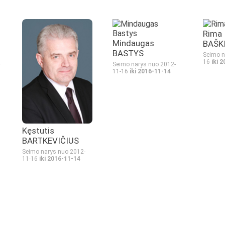
Rima
Mindaugas
BAŠK
BASTYS
Seimo n
16
iki 
Seimo narys nuo 2012-
11-16
iki 2016-11-14
Kęstutis
BARTKEVIČIUS
Seimo narys nuo 2012-
11-16
iki 2016-11-14