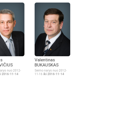
us
Valentinas
VIČIUS
BUKAUSKAS
arys nuo 2012-
Seimo narys nuo 2012-
ki 2016-11-14
11-16
iki 2016-11-14