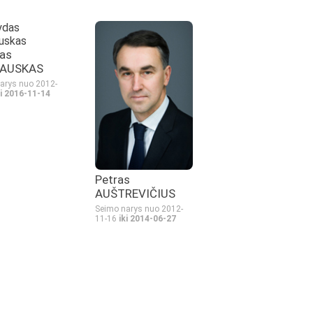
as
AUSKAS
arys nuo 2012-
ki 2016-11-14
Petras
AUŠTREVIČIUS
Seimo narys nuo 2012-
11-16
iki 2014-06-27