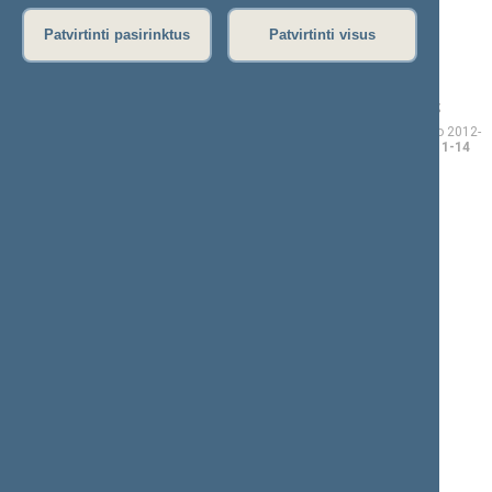
A (7)
Patvirtinti pasirinktus
Patvirtinti visus
Remigijus
Mantas
AČAS
ADOMĖNAS
Seimo narys nuo 2012-
11-16
iki 2016-11-14
Seimo narys nuo 2012-
11-16
iki 2016-11-14