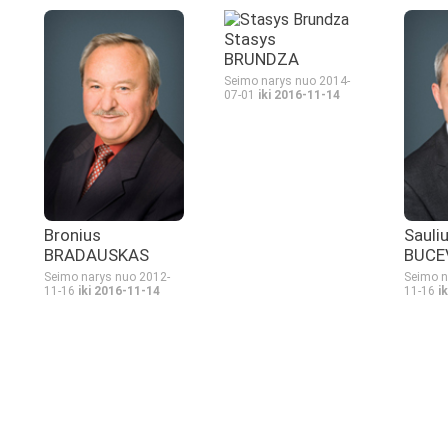
Stasys
BRUNDZA
Seimo narys nuo 2014-
07-01
iki 2016-11-14
Bronius
Sauli
BRADAUSKAS
BUCE
Seimo narys nuo 2012-
Seimo n
11-16
iki 2016-11-14
11-16
i