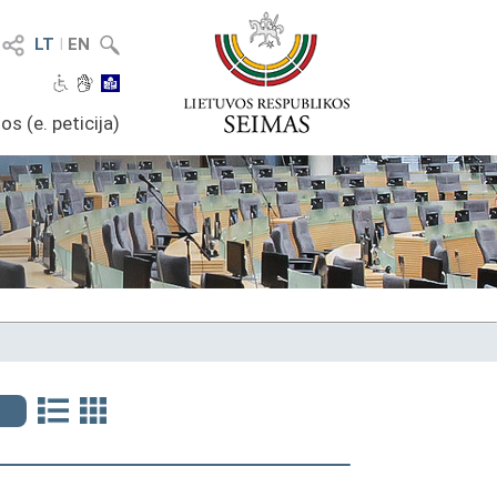
LT
I
EN
os (e. peticija)