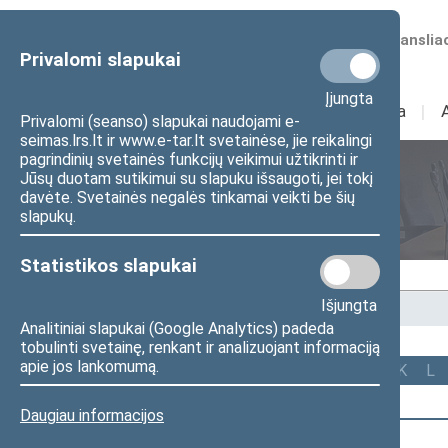
Numatomos transliac
Privalomi slapukai
Įjungta
Sudėtis
I
Veikla
I
Privalomi (seanso) slapukai naudojami e-
seimas.lrs.lt ir www.e-tar.lt svetainėse, jie reikalingi
pagrindinių svetainės funkcijų veikimui užtikrinti ir
Jūsų duotam sutikimui su slapuku išsaugoti, jei tokį
Seimo nariai
davėte. Svetainės negalės tinkamai veikti be šių
slapukų.
Statistikos slapukai
Išjungta
Pradžia
>
Seimo nariai
Analitiniai slapukai (Google Analytics) padeda
tobulinti svetainę, renkant ir analizuojant informaciją
apie jos lankomumą.
Visi
A
B
Č
D
F
G
J
K
L
Daugiau informacijos