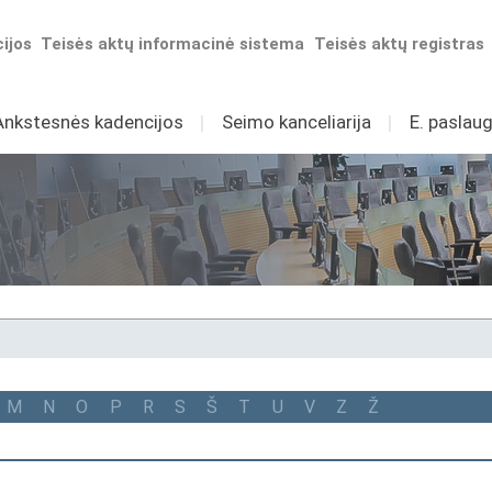
ijos
Teisės aktų informacinė sistema
Teisės aktų registras
Ankstesnės kadencijos
I
Seimo kanceliarija
I
E. paslaug
M
N
O
P
R
S
Š
T
U
V
Z
Ž