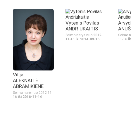
Vytenis Povilas
Arvyd
ANDRIUKAITIS
ANUŠ
Seimo narys nuo 2012-
Seimo n
11-16
iki 2014-09-15
11-16
i
Vilija
ALEKNAITĖ
ABRAMIKIENĖ
Seimo narė nuo 2012-11-
16
iki 2016-11-14