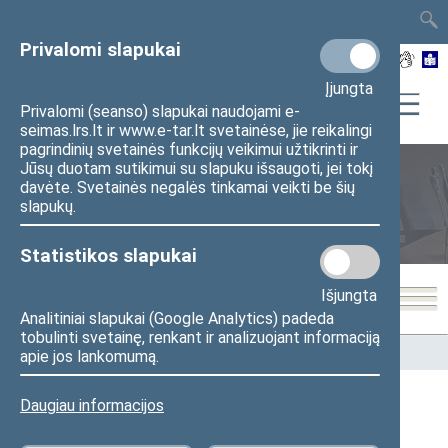
TAIS
TAR
LT
I
EN
Privalomi slapukai
Įjungta
Privalomi (seanso) slapukai naudojami e-
seimas.lrs.lt ir www.e-tar.lt svetainėse, jie reikalingi
pagrindinių svetainės funkcijų veikimui užtikrinti ir
Jūsų duotam sutikimui su slapuku išsaugoti, jei tokį
davėte. Svetainės negalės tinkamai veikti be šių
Seimo nariai
slapukų.
Statistikos slapukai
Išjungta
Analitiniai slapukai (Google Analytics) padeda
tobulinti svetainę, renkant ir analizuojant informaciją
Pradžia
>
Seimo nariai
apie jos lankomumą.
Daugiau informacijos
Visi
A
Ą
B
Č
D
G
H
I
J
K
L
M
N
O
P
R
S
Š
T
U
V
Z
Ž