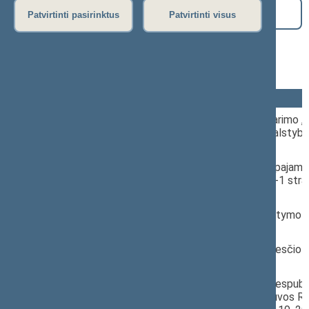
DATŲ FILTRAS
Patvirtinti pasirinktus
Patvirtinti visus
Teisės departamento išvados
nuo 2026-07-26 iki 2026-08-09
Nr.
Pavadinimas
TEISĖS DEPARTAMENTO IŠVADA dėl Seimo nutarimo „D
1.
Lietuvos Respublikos valstybės kontrolei atlikti valstybin
projekto
TEISĖS DEPARTAMENTO IŠVADA dėl Gyventojų pajamų
2.
įstatymo Nr. IX-1007 12 straipsnio pakeitimo ir 21-1 str
įstatymo projekto
TEISĖS DEPARTAMENTO IŠVADA dėl Akcizų įstatymo Nr
3.
straipsnio ir 3 priedo pakeitimo įstatymo projekto
TEISĖS DEPARTAMENTO IŠVADA dėl Pelno mokesčio įst
4.
675 2 straipsnio pakeitimo įstatymo projekto
TEISĖS DEPARTAMENTO IŠVADA dėl Lietuvos Respubli
2026 m. liepos 24 d. dekrete Nr. 1K-753 „Dėl Lietuvos R