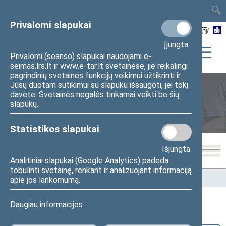
TAIS
TAR
LT
I
EN
Privalomi slapukai
Įjungta
Privalomi (seanso) slapukai naudojami e-
seimas.lrs.lt ir www.e-tar.lt svetainėse, jie reikalingi
pagrindinių svetainės funkcijų veikimui užtikrinti ir
Jūsų duotam sutikimui su slapuku išsaugoti, jei tokį
davėte. Svetainės negalės tinkamai veikti be šių
Teisėkūra
slapukų.
Statistikos slapukai
Išjungta
Analitiniai slapukai (Google Analytics) padeda
tobulinti svetainę, renkant ir analizuojant informaciją
Pradžia
>
Teisėkūra
>
Teisėkūros naujienos
apie jos lankomumą.
Daugiau informacijos
Teisėkūros naujienos