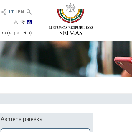
LT
I
EN
os (e. peticija)
Asmens paieška