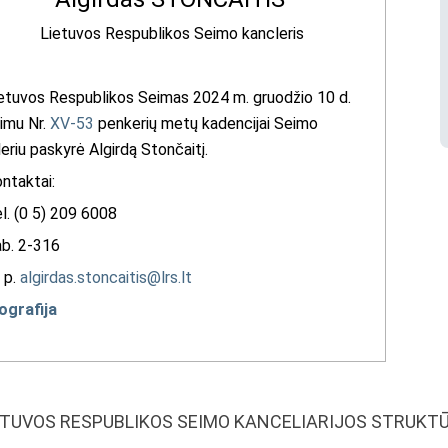
Lietuvos Respublikos Seimo kancleris
uvos Respublikos Seimas 2024 m. gruodžio 10 d.
imu Nr.
XV-53
penkerių metų kadencijai Seimo
eriu paskyrė Algirdą Stončaitį.
taktai:
 (0 5) 209 6008
. 2-316
 p.
algirdas.stoncaitis@lrs.lt
ografija
ETUVOS RESPUBLIKOS SEIMO KANCELIARIJOS STRUKT