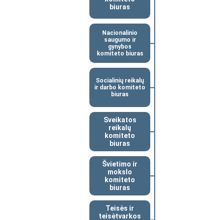
biuras
Nacionalinio
saugumo ir
gynybos
komiteto biuras
Socialinių reikalų
ir darbo komiteto
biuras
Sveikatos
reikalų
komiteto
biuras
Švietimo ir
mokslo
komiteto
biuras
Teisės ir
teisėtvarkos