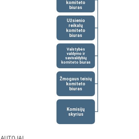
komiteto
biuras
Užsienio
reikalų
komiteto
biuras
Valstybės
valdymo ir
savivaldybių
komiteto biuras
Žmogaus teisių
komiteto
biuras
Komisijų
skyrius
NAUTOJAI