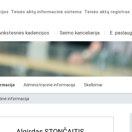
ijos
Teisės aktų informacinė sistema
Teisės aktų registras
Ankstesnės kadencijos
I
Seimo kanceliarija
I
E. paslaug
ormacija
Administracinė informacija
Skelbimai
tinė informacija
Algirdas STONČAITIS