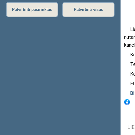
Patvirtinti pasirinktus
Patvirtinti visus
Liet
nutar
kancl
Kon
Tel.
Kab
El.
Bi
LI