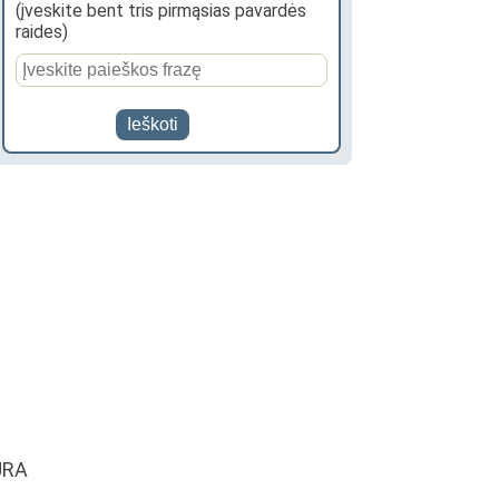
(įveskite bent tris pirmąsias pavardės
raides)
ŪRA