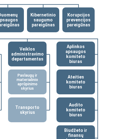
Duomenų
Kibernetinio
Korupcijos
apsaugos
saugumo
prevencijos
areigūnas
pareigūnas
pareigūnas
Aplinkos
Veiklos
apsaugos
administravimo
komiteto
departamentas
biuras
Paslaugų ir
Ateities
materialinio
komiteto
aprūpinimo
biuras
skyrius
Audito
Transporto
komiteto
skyrius
biuras
Biudžeto ir
finansų