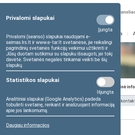
Numatomos transliac
Privalomi slapukai
Įjungta
Sudėtis
I
Veikla
I
Privalomi (seanso) slapukai naudojami e-
seimas.lrs.lt ir www.e-tar.lt svetainėse, jie reikalingi
pagrindinių svetainės funkcijų veikimui užtikrinti ir
Jūsų duotam sutikimui su slapuku išsaugoti, jei tokį
Seimo kanceliarija
davėte. Svetainės negalės tinkamai veikti be šių
slapukų.
Statistikos slapukai
Seimo kancleris
Struktūra ir kontaktinė inf
Išjungta
Analitiniai slapukai (Google Analytics) padeda
Pradžia
>
Seimo kanceliarija
>
Struktūra ir kontak
tobulinti svetainę, renkant ir analizuojant informaciją
apie jos lankomumą.
Daugiau informacijos