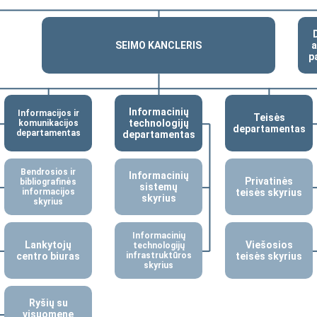
SEIMO KANCLERIS
p
Informacinių
Informacijos ir
Teisės
technologijų
komunikacijos
departamentas
departamentas
departamentas
Bendrosios ir
Informacinių
Privatinės
bibliografinės
sistemų
informacijos
teisės skyrius
skyrius
skyrius
Informacinių
Lankytojų
Viešosios
technologijų
centro biuras
infrastruktūros
teisės skyrius
skyrius
Ryšių su
visuomene