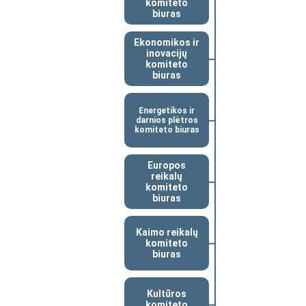
komiteto
biuras
Ekonomikos ir
inovacijų
komiteto
biuras
Energetikos ir
darnios plėtros
komiteto biuras
Europos
reikalų
komiteto
biuras
Kaimo reikalų
komiteto
biuras
Kultūros
komiteto