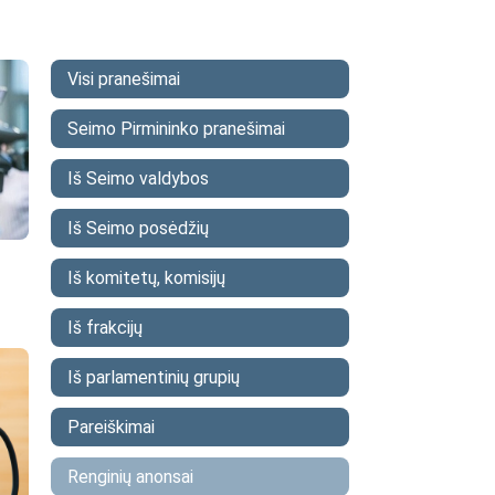
Visi pranešimai
Seimo Pirmininko pranešimai
Iš Seimo valdybos
Iš Seimo posėdžių
Iš komitetų, komisijų
Iš frakcijų
Iš parlamentinių grupių
Pareiškimai
Renginių anonsai