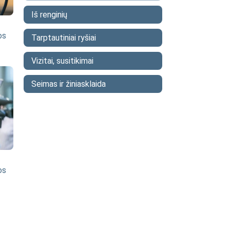
Iš renginių
os
Tarptautiniai ryšiai
Vizitai, susitikimai
Seimas ir žiniasklaida
os