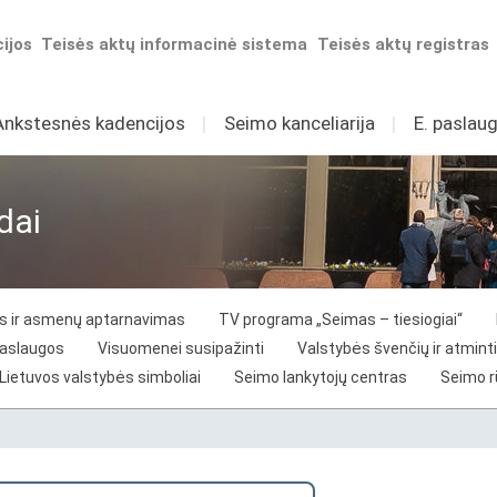
ijos
Teisės aktų informacinė sistema
Teisės aktų registras
Ankstesnės kadencijos
I
Seimo kanceliarija
I
E. paslaug
dai
vos ir asmenų aptarnavimas
TV programa „Seimas – tiesiogiai“
paslaugos
Visuomenei susipažinti
Valstybės švenčių ir atminti
Lietuvos valstybės simboliai
Seimo lankytojų centras
Seimo 