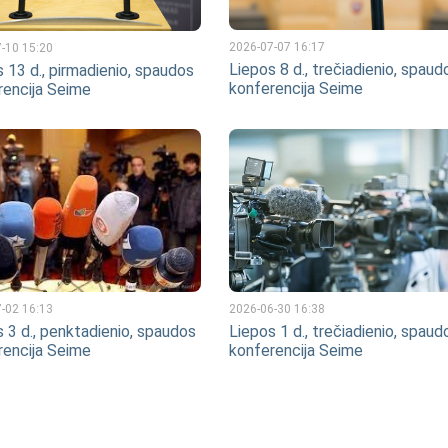
2026-07-07 16:17
-10 15:20
Liepos 8 d., trečiadienio, spaud
 13 d., pirmadienio, spaudos
konferencija Seime
rencija Seime
2026-06-30 16:38
-02 16:13
Liepos 1 d., trečiadienio, spaud
 3 d., penktadienio, spaudos
konferencija Seime
rencija Seime