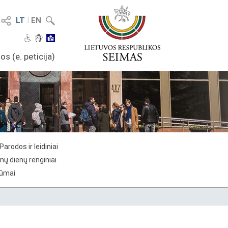
LT
I
EN
os (e. peticija)
Parodos ir leidiniai
nų dienų renginiai
rūmai