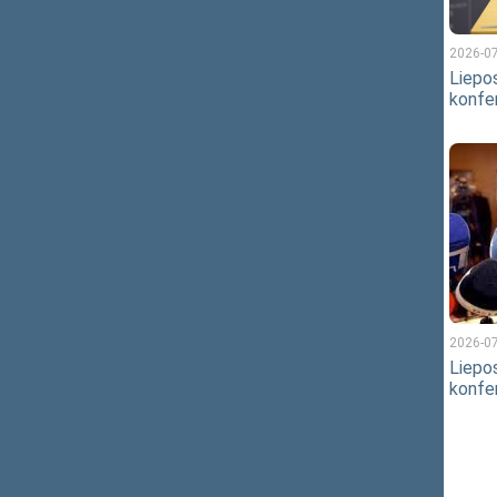
2026-07
2026-07-21 15:57
Liepos
Liepos 22 d., trečiadienio, spaudos
konfe
konferencija Seime
2026-07
2026-07-03 08:30
Liepos
Seimo rūmai nušvis Jungtinių
konfe
Amerikos Valstijų vėliavos
spalvomis, minint JAV
nepriklausomybės 250-metį