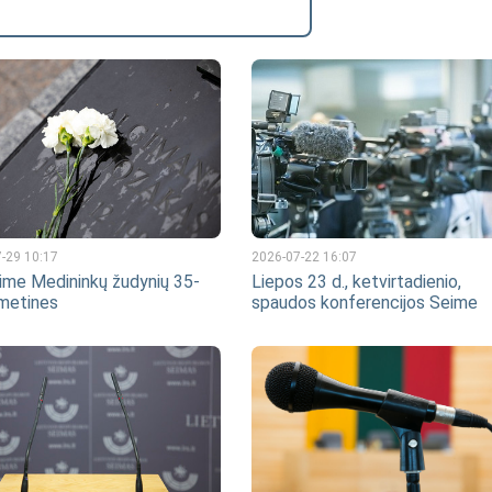
2026-07-22 16:07
-29 10:17
Liepos 23 d., ketvirtadienio,
ime Medininkų žudynių 35-
spaudos konferencijos Seime
 metines