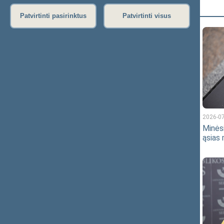
Išplėstinė paieška
Patvirtinti pasirinktus
Patvirtinti visus
2026-08-04 16:18
2026-07
Seime vyks diskusija dėl slaugos
Minės
paslaugų teikimo
ąsias