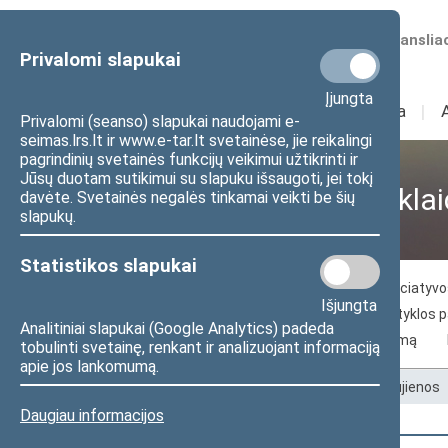
Numatomos transliac
Privalomi slapukai
Įjungta
Sudėtis
I
Veikla
I
Privalomi (seanso) slapukai naudojami e-
seimas.lrs.lt ir www.e-tar.lt svetainėse, jie reikalingi
pagrindinių svetainės funkcijų veikimui užtikrinti ir
Jūsų duotam sutikimui su slapuku išsaugoti, jei tokį
Visuomenei ir žiniasklai
davėte. Svetainės negalės tinkamai veikti be šių
slapukų.
Statistikos slapukai
Naujienos
Žiniasklaidai
Piliečių iniciaty
Išjungta
Seimo archyvo paslaugos
Seimo skaityklos 
Analitiniai slapukai (Google Analytics) padeda
Kelias į Lietuvos nepriklausomybės atkūrimą
tobulinti svetainę, renkant ir analizuojant informaciją
apie jos lankomumą.
Pradžia
>
Visuomenei ir žiniasklaidai
>
Naujienos
Daugiau informacijos