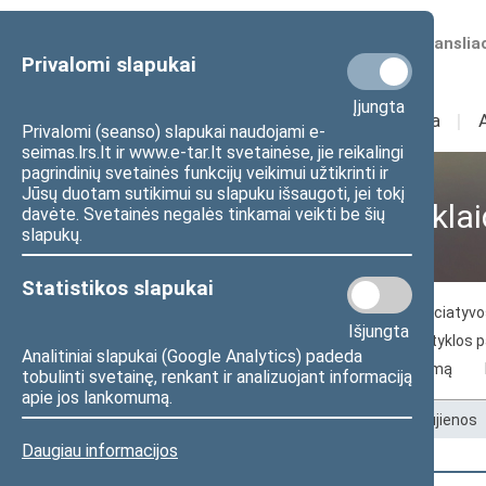
Numatomos transliac
Privalomi slapukai
Įjungta
Sudėtis
I
Veikla
I
Privalomi (seanso) slapukai naudojami e-
seimas.lrs.lt ir www.e-tar.lt svetainėse, jie reikalingi
pagrindinių svetainės funkcijų veikimui užtikrinti ir
Jūsų duotam sutikimui su slapuku išsaugoti, jei tokį
Visuomenei ir žiniasklai
davėte. Svetainės negalės tinkamai veikti be šių
slapukų.
Statistikos slapukai
Naujienos
Žiniasklaidai
Piliečių iniciaty
Išjungta
Seimo archyvo paslaugos
Seimo skaityklos 
Analitiniai slapukai (Google Analytics) padeda
Kelias į Lietuvos nepriklausomybės atkūrimą
tobulinti svetainę, renkant ir analizuojant informaciją
apie jos lankomumą.
Pradžia
>
Visuomenei ir žiniasklaidai
>
Naujienos
Daugiau informacijos