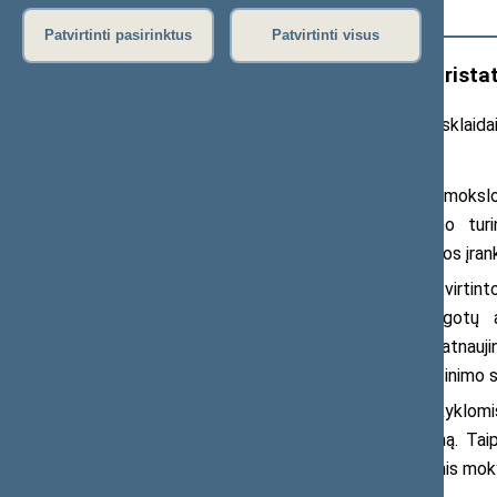
Išplėstinė paieška
Patvirtinti pasirinktus
Patvirtinti visus
Švietimo ir mokslo komitetui prist
2019 m. gruodžio 5 d. pranešimas žiniasklaida
Gruodžio 4 d. Seimo Švietimo ir moksl
Urbanovič pristatė Bendrojo ugdymo turin
bendradarbiavimo ir plėtros organizacijos įran
Posėdyje buvo aptariamos patvirtint
bendrojo ugdymo turinį, kuris sąlygotų 
vadovaujantis šiomis gairėmis, bus atnau
dokumentai. Kartu vyks pasiekimų vertinimo s
Kitas žingsnis − darbas su mokyklomis 
įtraukti į atnaujinto turinio įgyvendinimą. 
mokyklos bus aprūpinamos moderniomis moky