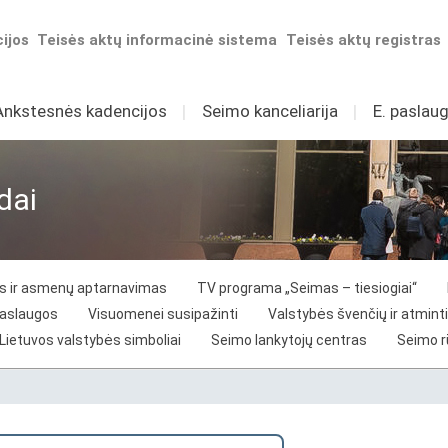
ijos
Teisės aktų informacinė sistema
Teisės aktų registras
Ankstesnės kadencijos
I
Seimo kanceliarija
I
E. paslaug
dai
vos ir asmenų aptarnavimas
TV programa „Seimas – tiesiogiai“
paslaugos
Visuomenei susipažinti
Valstybės švenčių ir atminti
Lietuvos valstybės simboliai
Seimo lankytojų centras
Seimo 