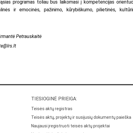
rąsias programas toliau bus laikomasi į kompetencijas orientu
ės ir emocinės, pažinimo, kūrybiškumo, pilietinės, kultūri
irmantė Petrauskaitė
e@lrs.lt
TIESIOGINĖ PRIEIGA:
Teisės aktų registras
Teisės aktų, projektų ir susijusių dokumentų paieška
Naujausi įregistruoti teisės aktų projektai