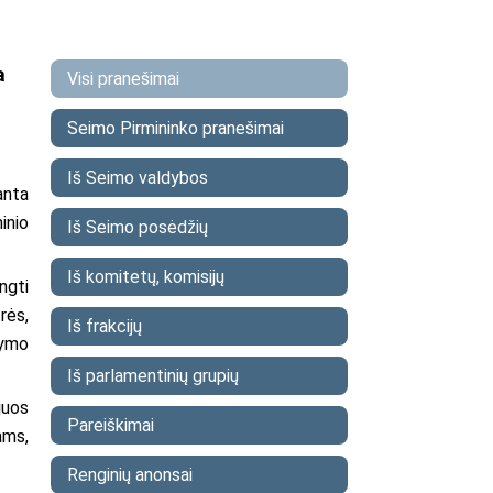
a
Visi pranešimai
Seimo Pirmininko pranešimai
Iš Seimo valdybos
anta
inio
Iš Seimo posėdžių
Iš komitetų, komisijų
ngti
rės,
Iš frakcijų
dymo
Iš parlamentinių grupių
juos
Pareiškimai
ams,
Renginių anonsai