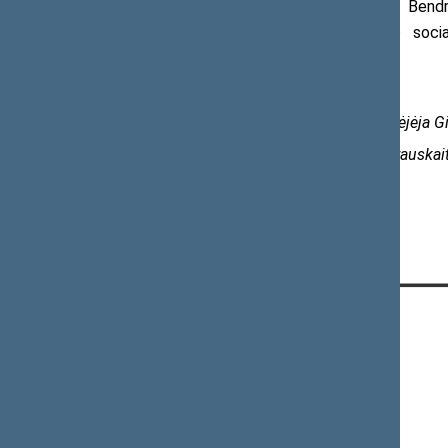
Pasak J. Urbanovič, atnaujinant Bend
ugdymo krypties, ugdomos mokinio socialin
komunikavimo kompetencijos.
Švietimo ir mokslo komiteto biuro padėjėja G
Tel. (8 5) 239 6858, el. p.
girmante.petrauskait
KONTAKTAI:
Gedimino pr. 53, 01109 Vilnius,
Lietuva
(0 5) 239 6060
El. p.
priim@lrs.lt