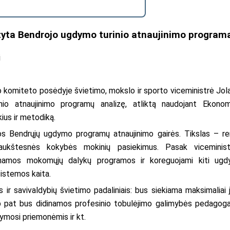
atyta Bendrojo ugdymo turinio atnaujinimo program
i
o komiteto posėdyje švietimo, mokslo ir sporto viceministrė Jol
io atnaujinimo programų analizę, atliktą naudojant Ekonom
kius ir metodiką.
os Bendrųjų ugdymo programų atnaujinimo gairės. Tikslas – re
aukštesnės kokybės mokinių pasiekimus. Pasak viceminist
jinamos mokomųjų dalykų programos ir koreguojami kiti ug
istemos kaita.
ir savivaldybių švietimo padaliniais: bus siekiama maksimaliai 
Taip pat bus didinamos profesinio tobulėjimo galimybės pedagog
mosi priemonėmis ir kt.