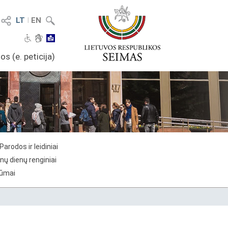
LT
I
EN
os (e. peticija)
Parodos ir leidiniai
nų dienų renginiai
rūmai