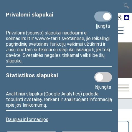
TAIS
TAR
LT
I
EN
Privalomi slapukai
Įjungta
Privalomi (seanso) slapukai naudojami e-
seimas.lrs.lt ir www.e-tar.lt svetainėse, jie reikalingi
pagrindinių svetainės funkcijų veikimui užtikrinti ir
Jūsų duotam sutikimui su slapuku išsaugoti, jei tokį
davėte. Svetainės negalės tinkamai veikti be šių
Visuomenei ir žiniasklaidai
slapukų.
Statistikos slapukai
Išjungta
Analitiniai slapukai (Google Analytics) padeda
tobulinti svetainę, renkant ir analizuojant informaciją
Pradžia
>
Visuomenei ir žiniasklaidai
>
Naujienos
apie jos lankomumą.
Daugiau informacijos
Išplėstinė paieška