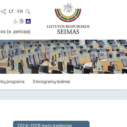
LT
I
EN
os (e. peticija)
arbų programa
Stenogramų leidiniai
2024–2028 metų kadencija