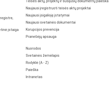
Teisės aktų, projektų ir susijusių dokumentų paieška
Naujausi įregistruoti teisės aktų projektai
Naujausi įsigalioję įstatymai
registre,
Naujausi svetainės dokumentai
Korupcijos prevencija
tinė įstaiga
Pranešėjų apsauga
Nuorodos
Svetainės žemėlapis
Rodyklė (A - Z)
Paieška
Intranetas