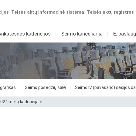
ijos
Teisės aktų informacinė sistema
Teisės aktų registras
Ankstesnės kadencijos
I
Seimo kanceliarija
I
E. paslaug
grafikas
Seimo posėdžių salė
Seimo IV (pavasario) sesijos d
024 metų kadencija
>