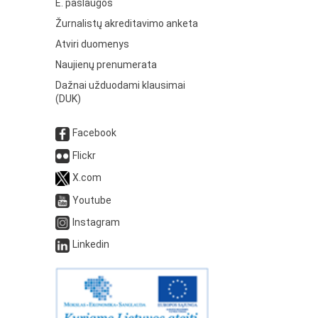
E. paslaugos
Žurnalistų akreditavimo anketa
Atviri duomenys
Naujienų prenumerata
Dažnai užduodami klausimai
(DUK)
Facebook
Flickr
X.com
Youtube
Instagram
Linkedin