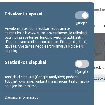
Numatomos transliac
Privalomi slapukai
Įjungta
Sudėtis
I
Veikla
I
Privalomi (seanso) slapukai naudojami e-
seimas.lrs.lt ir www.e-tar.lt svetainėse, jie reikalingi
pagrindinių svetainės funkcijų veikimui užtikrinti ir
Jūsų duotam sutikimui su slapuku išsaugoti, jei tokį
Seimo posėdžiai
davėte. Svetainės negalės tinkamai veikti be šių
slapukų.
Statistikos slapukai
Vykstantis posėdis
Posėdžiai
Posėdžių 
Išjungta
Analitiniai slapukai (Google Analytics) padeda
Pradžia
>
Seimo posėdžiai
>
Kadencijos
>
2020–2
tobulinti svetainę, renkant ir analizuojant informaciją
apie jos lankomumą.
Seimo posėdžiai
Daugiau informacijos