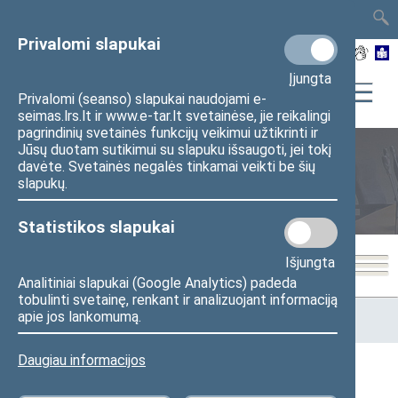
TAIS
TAR
LT
I
EN
Privalomi slapukai
Įjungta
Privalomi (seanso) slapukai naudojami e-
seimas.lrs.lt ir www.e-tar.lt svetainėse, jie reikalingi
pagrindinių svetainės funkcijų veikimui užtikrinti ir
Jūsų duotam sutikimui su slapuku išsaugoti, jei tokį
davėte. Svetainės negalės tinkamai veikti be šių
Seimo posėdžiai
slapukų.
Statistikos slapukai
Išjungta
Analitiniai slapukai (Google Analytics) padeda
tobulinti svetainę, renkant ir analizuojant informaciją
Pradžia
>
Seimo posėdžiai
>
Kadencijos
>
2000–2004 metų
apie jos lankomumą.
kadencija
>
6 eilinė
>
2003-04-08
Daugiau informacijos
2003-04-08 dienos darbotvarkė