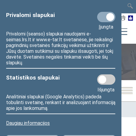
TAIS
TAR
LT
I
EN
Privalomi slapukai
Įjungta
Privalomi (seanso) slapukai naudojami e-
seimas.lrs.lt ir www.e-tar.lt svetainėse, jie reikalingi
pagrindinių svetainės funkcijų veikimui užtikrinti ir
Jūsų duotam sutikimui su slapuku išsaugoti, jei tokį
davėte. Svetainės negalės tinkamai veikti be šių
Seimo posėdžiai
slapukų.
Statistikos slapukai
Išjungta
Analitiniai slapukai (Google Analytics) padeda
tobulinti svetainę, renkant ir analizuojant informaciją
Pradžia
>
Seimo posėdžiai
>
Kadencijos
>
2016–2020 metų
apie jos lankomumą.
kadencija
>
5 eilinė
>
2018-11-06
Daugiau informacijos
2018-11-06 dienos darbotvarkė