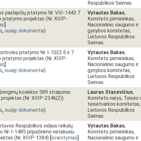
Respublikos Seimas
os paslapčių įstatymo Nr. VIII-1443 7
Vytautas Bakas
,
o įstatymo projektas (Nr. XIIIP-
Komiteto pirmininkas,
as
]
Nacionalinio saugumo ir
s
,
susiję dokumentai
)
gynybos komitetas,
Lietuvos Respublikos
Seimas
ontrolės įstatymo Nr. I-1022 6 ir 7
Vytautas Bakas
,
o įstatymo projektas (Nr. XIIIP-
Komiteto pirmininkas,
as
]
Nacionalinio saugumo ir
s
,
susiję dokumentai
)
gynybos komitetas,
Lietuvos Respublikos
Seimas
sižengimų kodekso 589 straipsnio
Lauras Stacevičius
,
projektas (Nr. XIIIP-2346(2))
Komiteto narys, Teisės i
teisėtvarkos komitetas,
s
,
susiję dokumentai
)
Lietuvos Respublikos
Seimas
ietuvos Respublikos vidaus reikalų
Vytautas Bakas
,
mo Nr. I-1485 pripažinimo netekusiu
Komiteto pirmininkas,
jektas (Nr. XIIIP-1384)
[
svarstymas
]
Nacionalinio saugumo ir