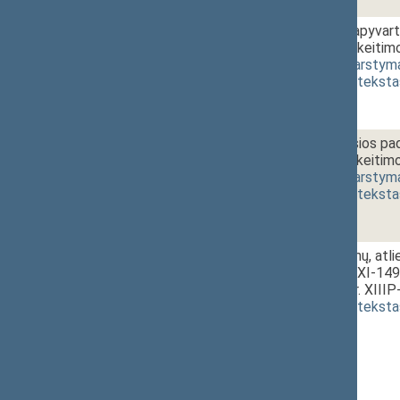
1 - 6. 3.
Sprogmenų apyvarto
straipsnio pakeitim
2341(2))
[
svarstym
(
dokumento teksta
1 - 6. 4.
Nepaprastosios padė
straipsnių pakeitim
2342(2))
[
svarstym
(
dokumento teksta
1 - 6. 5.
Viešųjų pirkimų, atl
įstatymo Nr. XI-149
projektas (Nr. XIII
(
dokumento teksta