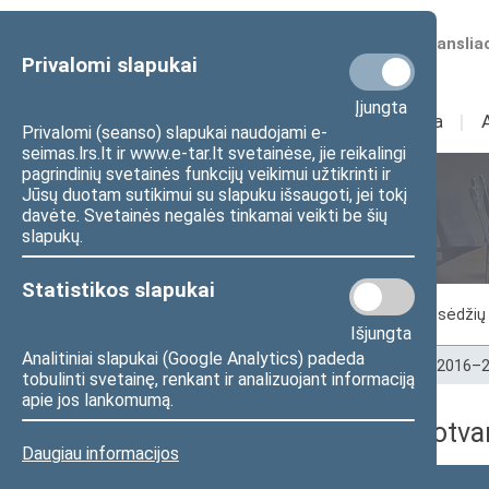
Numatomos transliac
Privalomi slapukai
Įjungta
Sudėtis
I
Veikla
I
Privalomi (seanso) slapukai naudojami e-
seimas.lrs.lt ir www.e-tar.lt svetainėse, jie reikalingi
pagrindinių svetainės funkcijų veikimui užtikrinti ir
Jūsų duotam sutikimui su slapuku išsaugoti, jei tokį
Seimo posėdžiai
davėte. Svetainės negalės tinkamai veikti be šių
slapukų.
Statistikos slapukai
Vykstantis posėdis
Posėdžiai
Posėdžių 
Išjungta
Analitiniai slapukai (Google Analytics) padeda
Pradžia
>
Seimo posėdžiai
>
Kadencijos
>
2016–2
tobulinti svetainę, renkant ir analizuojant informaciją
apie jos lankomumą.
2019-05-28 dienos darbotva
Daugiau informacijos
Numeris
Laikas
Klausimas