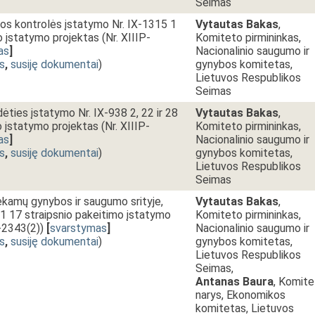
Seimas
s kontrolės įstatymo Nr. IX-1315 1
Vytautas Bakas
,
o įstatymo projektas (Nr. XIIIP-
Komiteto pirmininkas,
as
]
Nacionalinio saugumo ir
s
,
susiję dokumentai
)
gynybos komitetas,
Lietuvos Respublikos
Seimas
ties įstatymo Nr. IX-938 2, 22 ir 28
Vytautas Bakas
,
o įstatymo projektas (Nr. XIIIP-
Komiteto pirmininkas,
as
]
Nacionalinio saugumo ir
s
,
susiję dokumentai
)
gynybos komitetas,
Lietuvos Respublikos
Seimas
iekamų gynybos ir saugumo srityje,
Vytautas Bakas
,
1 17 straipsnio pakeitimo įstatymo
Komiteto pirmininkas,
P-2343(2))
[
svarstymas
]
Nacionalinio saugumo ir
s
,
susiję dokumentai
)
gynybos komitetas,
Lietuvos Respublikos
Seimas,
Antanas Baura
, Komit
narys, Ekonomikos
komitetas, Lietuvos