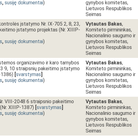
s
,
susiję dokumentai
)
gynybos komitetas,
Lietuvos Respublikos
Seimas
ontrolės įstatymo Nr. IX-705 2, 8, 23,
Vytautas Bakas
,
keitimo įstatymo projektas (Nr. XIIIP-
Komiteto pirmininkas,
Nacionalinio saugumo ir
s
,
susiję dokumentai
)
gynybos komitetas,
Lietuvos Respublikos
Seimas
stemos organizavimo ir karo tarnybos
Vytautas Bakas
,
23 9, 10 straipsnių pakeitimo įstatymo
Komiteto pirmininkas,
P-1386)
[
svarstymas
]
Nacionalinio saugumo ir
s
,
susiję dokumentai
)
gynybos komitetas,
Lietuvos Respublikos
Seimas
Nr. VIII-2048 6 straipsnio pakeitimo
Vytautas Bakas
,
(Nr. XIIIP-1387)
[
svarstymas
]
Komiteto pirmininkas,
s
,
susiję dokumentai
)
Nacionalinio saugumo ir
gynybos komitetas,
Lietuvos Respublikos
Seimas