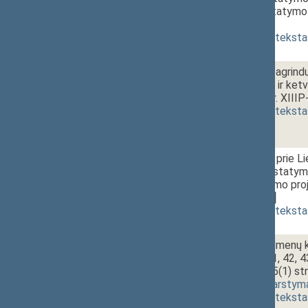
pakeitimo įstatymo 
[
priėmimas
]
(
dokumento teksta
1 - 5.
10:25~10:30
Teisėkūros pagrindų 
10 straipsnių ir ket
projektas (Nr. XIII
(
dokumento teksta
1 - 6. 1.
10:30~10:50
Ginklų fondo prie L
ministerijos įstaty
galios įstatymo pro
[
svarstymas
]
(
dokumento teksta
1 - 6. 2.
Ginklų ir šaudmenų k
23, 24, 25, 41, 42, 
papildymo 45(1) str
2340(2))
[
svarstym
(
dokumento teksta