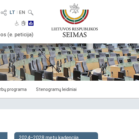
LT
I
EN
os (e. peticija)
arbų programa
Stenogramų leidiniai
2024–2028 metų kadencija