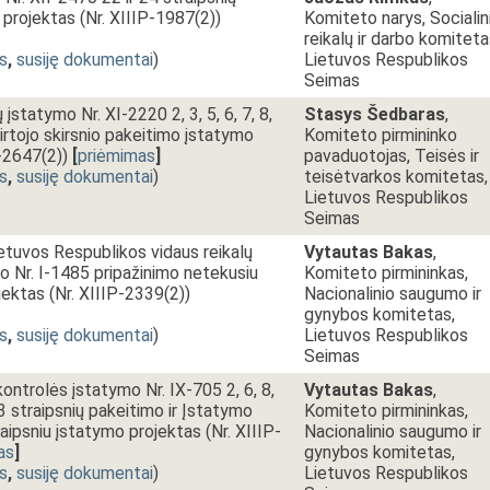
projektas (Nr. XIIIP-1987(2))
Komiteto narys, Socialin
reikalų ir darbo komiteta
s
,
susiję dokumentai
)
Lietuvos Respublikos
Seimas
įstatymo Nr. XI-2220 2, 3, 5, 6, 7, 8,
Stasys Šedbaras
,
virtojo skirsnio pakeitimo įstatymo
Komiteto pirmininko
P-2647(2))
[
priėmimas
]
pavaduotojas, Teisės ir
s
,
susiję dokumentai
)
teisėtvarkos komitetas,
Lietuvos Respublikos
Seimas
ietuvos Respublikos vidaus reikalų
Vytautas Bakas
,
mo Nr. I-1485 pripažinimo netekusiu
Komiteto pirmininkas,
jektas (Nr. XIIIP-2339(2))
Nacionalinio saugumo ir
gynybos komitetas,
s
,
susiję dokumentai
)
Lietuvos Respublikos
Seimas
ontrolės įstatymo Nr. IX-705 2, 6, 8,
Vytautas Bakas
,
43 straipsnių pakeitimo ir Įstatymo
Komiteto pirmininkas,
aipsniu įstatymo projektas (Nr. XIIIP-
Nacionalinio saugumo ir
as
]
gynybos komitetas,
s
,
susiję dokumentai
)
Lietuvos Respublikos