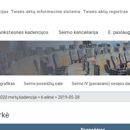
ijos
Teisės aktų informacinė sistema
Teisės aktų registras
Ankstesnės kadencijos
I
Seimo kanceliarija
I
E. paslaug
grafikas
Seimo posėdžių salė
Seimo IV (pavasario) sesijos d
020 metų kadencija
>
6 eilinė
>
2019-05-28
rkė
Pranešėjas