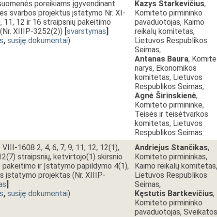
uomenės poreikiams įgyvendinant
Kazys Starkevičius
,
ės svarbos projektus įstatymo Nr. XI-
Komiteto pirmininko
0, 11, 12 ir 16 straipsnių pakeitimo
pavaduotojas, Kaimo
(Nr. XIIIP-3252(2))
[
svarstymas
]
reikalų komitetas,
s
,
susiję dokumentai
)
Lietuvos Respublikos
Seimas,
Antanas Baura
, Komit
narys, Ekonomikos
komitetas, Lietuvos
Respublikos Seimas,
Agnė Širinskienė
,
Komiteto pirmininkė,
Teisės ir teisėtvarkos
komitetas, Lietuvos
Respublikos Seimas
III-1608 2, 4, 6, 7, 9, 11, 12, 12(1),
Andriejus Stančikas
,
12(7) straipsnių, ketvirtojo(1) skirsnio
Komiteto pirmininkas,
o pakeitimo ir Įstatymo papildymo 4(1),
Kaimo reikalų komitetas
ais įstatymo projektas (Nr. XIIIP-
Lietuvos Respublikos
as
]
Seimas,
s
,
susiję dokumentai
)
Kęstutis Bartkevičius
,
Komiteto pirmininko
pavaduotojas, Sveikato