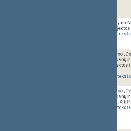
1 - 10.
11:20~11:30
Peticijų įstatymo N
įstatymo projektas 
(
dokumento teksta
1 - 11.
12:00~12:05
Seimo nutarimo „Dėl
Valstybinės kainų ir
pareigų“ projektas (
priėmimas
]
(
dokumento teksta
1 - 12.
12:05~12:20
Seimo nutarimo „Dė
Valstybinės kainų i
projektas (Nr. XIII
(
dokumento teksta