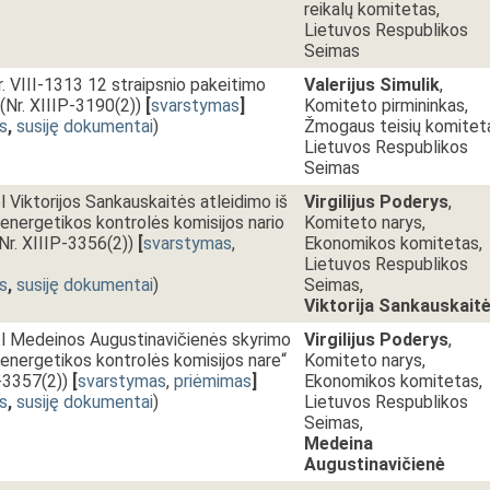
reikalų komitetas,
Lietuvos Respublikos
Seimas
r. VIII-1313 12 straipsnio pakeitimo
Valerijus Simulik
,
(Nr. XIIIP-3190(2))
[
svarstymas
]
Komiteto pirmininkas,
s
,
susiję dokumentai
)
Žmogaus teisių komitet
Lietuvos Respublikos
Seimas
 Viktorijos Sankauskaitės atleidimo iš
Virgilijus Poderys
,
 energetikos kontrolės komisijos nario
Komiteto narys,
Nr. XIIIP-3356(2))
[
svarstymas
,
Ekonomikos komitetas,
Lietuvos Respublikos
s
,
susiję dokumentai
)
Seimas,
Viktorija Sankauskait
l Medeinos Augustinavičienės skyrimo
Virgilijus Poderys
,
r energetikos kontrolės komisijos nare“
Komiteto narys,
P-3357(2))
[
svarstymas
,
priėmimas
]
Ekonomikos komitetas,
s
,
susiję dokumentai
)
Lietuvos Respublikos
Seimas,
Medeina
Augustinavičienė