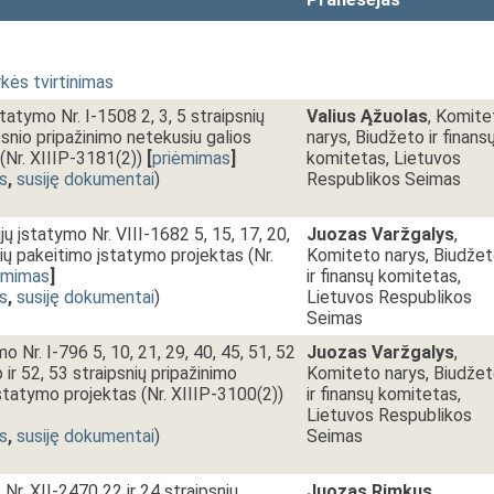
kės tvirtinimas
tatymo Nr. I-1508 2, 3, 5 straipsnių
Valius Ąžuolas
, Komite
psnio pripažinimo netekusiu galios
narys, Biudžeto ir finans
(Nr. XIIIP-3181(2))
[
priėmimas
]
komitetas, Lietuvos
s
,
susiję dokumentai
)
Respublikos Seimas
ijų įstatymo Nr. VIII-1682 5, 15, 17, 20,
Juozas Varžgalys
,
nių pakeitimo įstatymo projektas (Nr.
Komiteto narys, Biudže
ėmimas
]
ir finansų komitetas,
s
,
susiję dokumentai
)
Lietuvos Respublikos
Seimas
mo Nr. I-796 5, 10, 21, 29, 40, 45, 51, 52
Juozas Varžgalys
,
 ir 52, 53 straipsnių pripažinimo
Komiteto narys, Biudže
įstatymo projektas (Nr. XIIIP-3100(2))
ir finansų komitetas,
Lietuvos Respublikos
s
,
susiję dokumentai
)
Seimas
r. XII-2470 22 ir 24 straipsnių
Juozas Rimkus
,