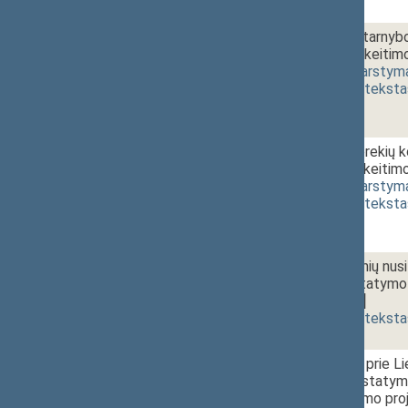
1 - 6. 6.
Valstybės ir tarnyb
straipsnio pakeitim
2344(2))
[
svarstym
(
dokumento teksta
1 - 6. 7.
Strateginių prekių k
straipsnių pakeitim
2345(2))
[
svarstym
(
dokumento teksta
1 - 6. 8.
Administracinių nu
pakeitimo įstatymo 
[
svarstymas
]
(
dokumento teksta
1 - 7. 1.
10:50~11:00
Ginklų fondo prie L
ministerijos įstaty
galios įstatymo pro