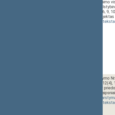
1 - 8.
11:00~11:10
Žemės paėmimo vis
ypatingos valstybin
1307 3, 4, 5, 6, 9, 1
įstatymo projektas 
(
dokumento teksta
1 - 9.
11:10~11:20
Maisto įstatymo Nr. V
12(2), 12(3), 12(4), 
pavadinimo ir pried
4(2), 4(3) straipsni
2993(2))
[
svarstym
(
dokumento teksta