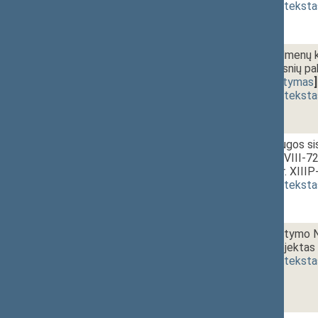
(
dokumento teksta
1 - 7. 2.
Ginklų ir šaudmenų k
24, 43 straipsnių pa
1385)
[
svarstymas
]
(
dokumento teksta
1 - 7. 3.
Krašto apsaugos si
įstatymo Nr. VIII-7
projektas (Nr. XIII
(
dokumento teksta
1 - 7. 4.
Policijos įstatymo 
įstatymo projektas 
(
dokumento teksta