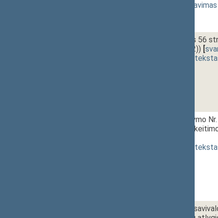
1 - 13.
13:00~13:20
Slaptas balsavimas
80 Vakarinis posėdis
2 - 1.
14:00~14:20
Konstitucijos 56 st
XIIIP-4599(2))
[
sva
(
dokumento teksta
2 - 2.
14:20~14:35
Akcizų įstatymo Nr. 
straipsnių pakeitim
[
priėmimas
]
(
dokumento teksta
2 - 3.
14:35~14:40
Valstybės ir saviva
komisijų narių atlyg