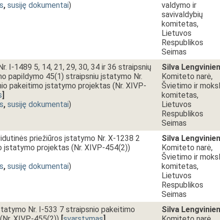
s
,
susiję dokumentai
)
valdymo ir
savivaldybių
komitetas,
Lietuvos
Respublikos
Seimas
. I-1489 5, 14, 21, 29, 30, 34 ir 36 straipsnių
Silva Lengvinie
mo papildymo 45(1) straipsniu įstatymo Nr.
Komiteto narė,
nio pakeitimo įstatymo projektas (Nr. XIVP-
Švietimo ir moks
s
]
komitetas,
s
,
susiję dokumentai
)
Lietuvos
Respublikos
Seimas
vidutinės priežiūros įstatymo Nr. X-1238 2
Silva Lengvinie
o įstatymo projektas (Nr. XIVP-454(2))
Komiteto narė,
Švietimo ir moks
s
,
susiję dokumentai
)
komitetas,
Lietuvos
Respublikos
Seimas
statymo Nr. I-533 7 straipsnio pakeitimo
Silva Lengvinie
(Nr. XIVP-455(2))
[
svarstymas
]
Komiteto narė,