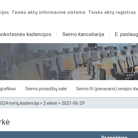
ijos
Teisės aktų informacinė sistema
Teisės aktų registras
Ankstesnės kadencijos
I
Seimo kanceliarija
I
E. paslaug
grafikas
Seimo posėdžių salė
Seimo IV (pavasario) sesijos d
024 metų kadencija
>
2 eilinė
>
2021-06-29
rkė
Pranešėjas