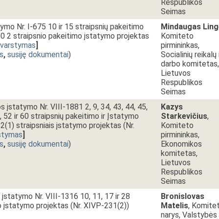
Respublikos
Seimas
ymo Nr. I-675 10 ir 15 straipsnių pakeitimo
Mindaugas Ling
0 2 straipsnio pakeitimo įstatymo projektas
Komiteto
svarstymas
]
pirmininkas,
s
,
susiję dokumentai
)
Socialinių reikalų 
darbo komitetas,
Lietuvos
Respublikos
Seimas
 įstatymo Nr. VIII-1881 2, 9, 34, 43, 44, 45,
Kazys
1, 52 ir 60 straipsnių pakeitimo ir Įstatymo
Starkevičius
,
2(1) straipsniais įstatymo projektas (Nr.
Komiteto
stymas
]
pirmininkas,
s
,
susiję dokumentai
)
Ekonomikos
komitetas,
Lietuvos
Respublikos
Seimas
įstatymo Nr. VIII-1316 10, 11, 17 ir 28
Bronislovas
o įstatymo projektas (Nr. XIVP-231(2))
Matelis
, Komite
narys, Valstybės