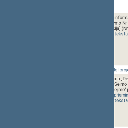
1 - 10.
11:10~11:15
Teisės gauti informac
įstaigų įstatymo Nr
(nauja redakcija) (N
(
dokumento teksta
1 - 11.
11:15~11:30
Balsavimas dėl pro
1 - 12.
11:30~13:00
Seimo nutarimo „Dėl
Respublikos Seimo u
dėl nepasitikėjimo“
svarstymas
,
priėmi
(
dokumento teksta