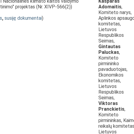
l Nacionalinės klimato kaitos valdymo
Kasparas
tinimo" projektas (Nr. XIVP-566(2))
Adomaitis
,
Komiteto narys,
s
,
susiję dokumentai
)
Aplinkos apsaug
komitetas,
Lietuvos
Respublikos
Seimas,
Gintautas
Paluckas
,
Komiteto
pirmininko
pavaduotojas,
Ekonomikos
komitetas,
Lietuvos
Respublikos
Seimas,
Viktoras
Pranckietis
,
Komiteto
pirmininkas, Kaim
reikalų komitetas
Lietuvos