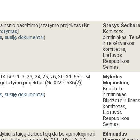
raipsnio pakeitimo įstatymo projektas (Nr.
Stasys Šedbar
rstymas
]
Komiteto
s
,
susiję dokumentai
)
pirmininkas, Teis
ir teisėtvarkos
komitetas,
Lietuvos
Respublikos
Seimas
IX-569 1, 3, 23, 24, 25, 26, 30, 31, 65 ir 74
Mykolas
o įstatymo projektas (Nr. XIVP-636(2))
Majauskas
,
Komiteto
s
,
susiję dokumentai
)
pirmininkas,
Biudžeto ir finan
komitetas,
Lietuvos
Respublikos
Seimas
ldybių įstaigų darbuotojų darbo apmokėjimo ir
Edmundas
io už darbą įstatymo Nr. XIII-198 7, 8, 14
Pupinis
, Komite