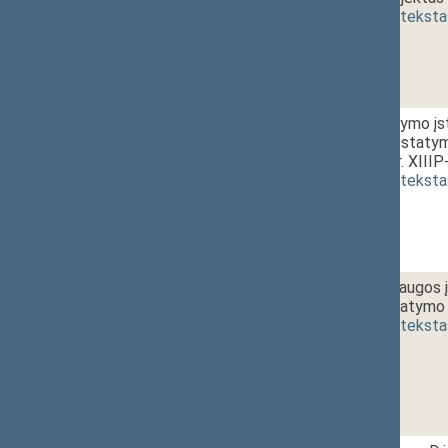
(
dokumento teksta
1 - 8. 1.
10:50~11:00
Atliekų tvarkymo įst
pakeitimo ir Įstaty
projektas (Nr. XIII
(
dokumento teksta
1 - 8. 2.
Aplinkos apsaugos 
straipsniu įstatymo
(
dokumento teksta