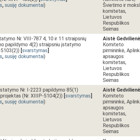
s
,
susiję dokumentai
)
Švietimo ir moks
komitetas,
Lietuvos
Respublikos
Seimas
atymo Nr. VIII-787 4, 10 ir 11 straipsnių
Aistė Gedvilien
mo papildymo 4(2) straipsniu įstatymo
Komiteto
P-5103(2))
[
svarstymas
]
pirmininkė, Aplin
s
,
susiję dokumentai
)
apsaugos
komitetas,
Lietuvos
Respublikos
Seimas
įstatymo Nr. I-2223 papildymo 85(1)
Aistė Gedvilien
 projektas (Nr. XIIIP-5104(2))
[
svarstymas
]
Komiteto
s
,
susiję dokumentai
)
pirmininkė, Aplin
apsaugos
komitetas,
Lietuvos
Respublikos
Seimas