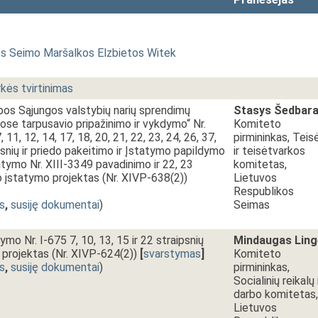
os Seimo Maršalkos Elzbietos Witek
kės tvirtinimas
pos Sąjungos valstybių narių sprendimų
Stasys Šedbar
se tarpusavio pripažinimo ir vykdymo“ Nr.
Komiteto
, 11, 12, 14, 17, 18, 20, 21, 22, 23, 24, 26, 37,
pirmininkas, Teis
psnių ir priedo pakeitimo ir Įstatymo papildymo
ir teisėtvarkos
atymo Nr. XIII-3349 pavadinimo ir 22, 23
komitetas,
o įstatymo projektas (Nr. XIVP-638(2))
Lietuvos
Respublikos
s
,
susiję dokumentai
)
Seimas
ymo Nr. I-675 7, 10, 13, 15 ir 22 straipsnių
Mindaugas Ling
projektas (Nr. XIVP-624(2))
[
svarstymas
]
Komiteto
s
,
susiję dokumentai
)
pirmininkas,
Socialinių reikalų 
darbo komitetas,
Lietuvos