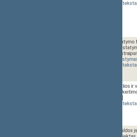
(
dokumento teksta
1 - 7. 1.
10:45~10:50
Švietimo įstatymo Nr
pakeitimo ir Įstaty
XIII-3268 3 straips
453(2))
[
svarstyma
(
dokumento teksta
1 - 7. 2.
Vaiko minimalios ir 
straipsnio pakeitim
[
svarstymas
]
(
dokumento teksta
1 - 7. 3.
Vietos savivaldos į
įstatymo projektas 