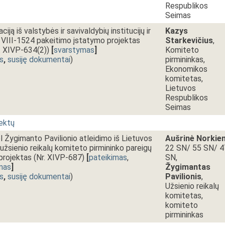
Respublikos
Seimas
iją iš valstybės ir savivaldybių institucijų ir
Kazys
. VIII-1524 pakeitimo įstatymo projektas
Starkevičius
,
r. XIVP-634(2))
[
svarstymas
]
Komiteto
s
,
susiję dokumentai
)
pirmininkas,
Ekonomikos
komitetas,
Lietuvos
Respublikos
Seimas
jektų
 Žygimanto Pavilionio atleidimo iš Lietuvos
Aušrinė Norkie
žsienio reikalų komiteto pirmininko pareigų
22 SN/ 55 SN/ 4
 projektas (Nr. XIVP-687)
[
pateikimas
,
SN,
mas
]
Žygimantas
s
,
susiję dokumentai
)
Pavilionis
,
Užsienio reikalų
komitetas,
komiteto
pirmininkas