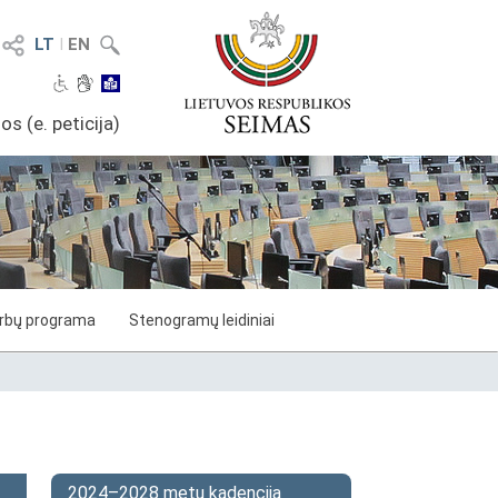
LT
I
EN
os (e. peticija)
arbų programa
Stenogramų leidiniai
2024–2028 metų kadencija