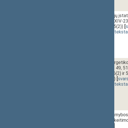
1 - 4. 2.
Šalpos pensijų įstat
įstatymo Nr. XIV-23
(Nr. XIVP-625(2))
[
(
dokumento teksta
1 - 5.
10:30~10:40
Elektros energetikos
46, 46(1), 47, 49, 5
papildymo 46(2) ir 5
XIVP-648(2))
[
svar
(
dokumento teksta
1 - 6.
10:40~10:45
Valstybės tarnybos 
straipsnių pakeitim
[
svarstymas
]