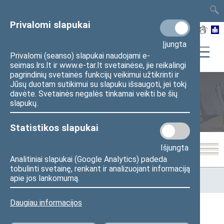
TAIS
TAR
LT
I
EN
Privalomi slapukai
Įjungta
Privalomi (seanso) slapukai naudojami e-
seimas.lrs.lt ir www.e-tar.lt svetainėse, jie reikalingi
pagrindinių svetainės funkcijų veikimui užtikrinti ir
Jūsų duotam sutikimui su slapuku išsaugoti, jei tokį
davėte. Svetainės negalės tinkamai veikti be šių
Seimo posėdžiai
slapukų.
Statistikos slapukai
Išjungta
Analitiniai slapukai (Google Analytics) padeda
tobulinti svetainę, renkant ir analizuojant informaciją
Pradžia
>
Seimo posėdžiai
>
Kadencijos
>
2020–2024 metų
apie jos lankomumą.
kadencija
>
6 eilinė
>
2023-06-01
Daugiau informacijos
2023-06-01 dienos darbotvarkė