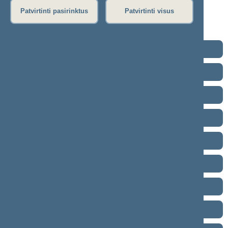
Rytinis posėdis
Patvirtinti pasirinktus
Patvirtinti visus
Vakarinis posėdis
Seimo posėdžiuose priimti projektai
2024–2028 metų kadencija
2020–2024 metų kadencija
2016–2020 metų kadencija
2012–2016 metų kadencija
2008–2012 metų kadencija
2004–2008 metų kadencija
2000–2004 metų kadencija
1996–2000 metų kadencija