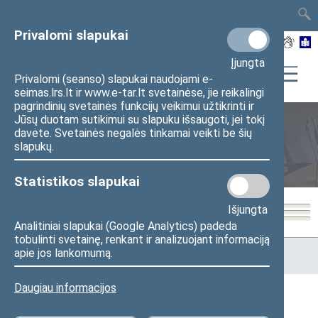
TAIS
TAR
LT
I
EN
Privalomi slapukai
Įjungta
Privalomi (seanso) slapukai naudojami e-
seimas.lrs.lt ir www.e-tar.lt svetainėse, jie reikalingi
pagrindinių svetainės funkcijų veikimui užtikrinti ir
Jūsų duotam sutikimui su slapuku išsaugoti, jei tokį
davėte. Svetainės negalės tinkamai veikti be šių
Seimo posėdžiai
slapukų.
Statistikos slapukai
Išjungta
Analitiniai slapukai (Google Analytics) padeda
tobulinti svetainę, renkant ir analizuojant informaciją
Pradžia
>
Seimo posėdžiai
>
Kadencijos
>
1990–1992 metų
apie jos lankomumą.
kadencija
>
4 eilinė
>
1991-10-17
Daugiau informacijos
1991-10-17 Seimo posėdžiai