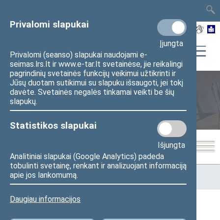
TAIS
TAR
LT
I
EN
Privalomi slapukai
Įjungta
Privalomi (seanso) slapukai naudojami e-
seimas.lrs.lt ir www.e-tar.lt svetainėse, jie reikalingi
pagrindinių svetainės funkcijų veikimui užtikrinti ir
Jūsų duotam sutikimui su slapuku išsaugoti, jei tokį
davėte. Svetainės negalės tinkamai veikti be šių
Seimo posėdžiai
slapukų.
Statistikos slapukai
Išjungta
Analitiniai slapukai (Google Analytics) padeda
tobulinti svetainę, renkant ir analizuojant informaciją
Pradžia
>
Seimo posėdžiai
>
Kadencijos
>
1992–1996 metų
apie jos lankomumą.
kadencija
>
7 eilinė
>
1995-12-21
Daugiau informacijos
1995-12-21 Seimo posėdžiai