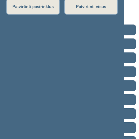
Rytinis posėdis
Patvirtinti pasirinktus
Patvirtinti visus
Vakarinis posėdis
Seimo posėdžiuose priimti projektai
2024–2028 metų kadencija
2020–2024 metų kadencija
2016–2020 metų kadencija
2012–2016 metų kadencija
2008–2012 metų kadencija
2004–2008 metų kadencija
2000–2004 metų kadencija
1996–2000 metų kadencija