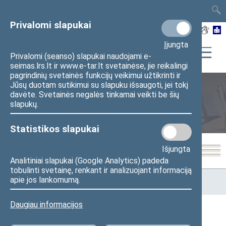
TAIS
TAR
LT
I
EN
Privalomi slapukai
Įjungta
Privalomi (seanso) slapukai naudojami e-
seimas.lrs.lt ir www.e-tar.lt svetainėse, jie reikalingi
pagrindinių svetainės funkcijų veikimui užtikrinti ir
Jūsų duotam sutikimui su slapuku išsaugoti, jei tokį
davėte. Svetainės negalės tinkamai veikti be šių
Seimo posėdžiai
slapukų.
Statistikos slapukai
Išjungta
Analitiniai slapukai (Google Analytics) padeda
tobulinti svetainę, renkant ir analizuojant informaciją
Pradžia
>
Seimo posėdžiai
>
Kadencijos
>
2000–2004 metų
apie jos lankomumą.
kadencija
>
6 eilinė
>
2003-06-03
Daugiau informacijos
2003-06-03 Seimo posėdžiai