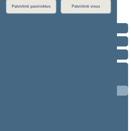
Dienos darbotvarkė
Patvirtinti pasirinktus
Patvirtinti visus
Rytinis posėdis
Seimo posėdžiuose priimti projektai
2024–2028 metų kadencija
2020–2024 metų kadencija
2016–2020 metų kadencija
2012–2016 metų kadencija
9 eilinė (2016-09-10 – 2016-11-10)
8 eilinė (2016-03-10 – 2016-06-30)
7 neeilinė (2016-02-17 – 2016-02-25)
7 eilinė (2015-09-10 – 2015-12-23)
6 eilinė (2015-03-10 – 2015-06-30)