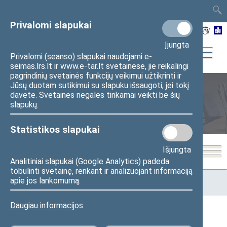
TAIS
TAR
LT
I
EN
Privalomi slapukai
Įjungta
Privalomi (seanso) slapukai naudojami e-
seimas.lrs.lt ir www.e-tar.lt svetainėse, jie reikalingi
pagrindinių svetainės funkcijų veikimui užtikrinti ir
Jūsų duotam sutikimui su slapuku išsaugoti, jei tokį
davėte. Svetainės negalės tinkamai veikti be šių
Seimo posėdžiai
slapukų.
Statistikos slapukai
Išjungta
Analitiniai slapukai (Google Analytics) padeda
tobulinti svetainę, renkant ir analizuojant informaciją
Pradžia
>
Seimo posėdžiai
>
Kadencijos
>
2012–2016 metų
apie jos lankomumą.
kadencija
>
8 eilinė
>
2016-05-13
Daugiau informacijos
2016-05-13 Seimo posėdžiai