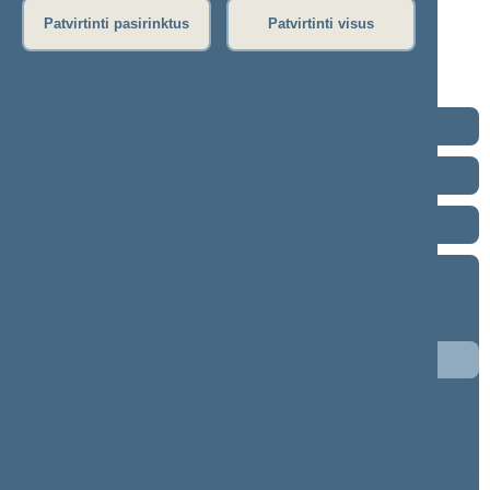
Dienos darbotvarkė
Patvirtinti pasirinktus
Patvirtinti visus
Rytinis posėdis
Vakarinis posėdis
Seimo posėdžiuose priimti projektai
2024–2028 metų kadencija
2020–2024 metų kadencija
2016–2020 metų kadencija
2012–2016 metų kadencija
9 eilinė (2016-09-10 – 2016-11-10)
8 eilinė (2016-03-10 – 2016-06-30)
7 neeilinė (2016-02-17 – 2016-02-25)
7 eilinė (2015-09-10 – 2015-12-23)