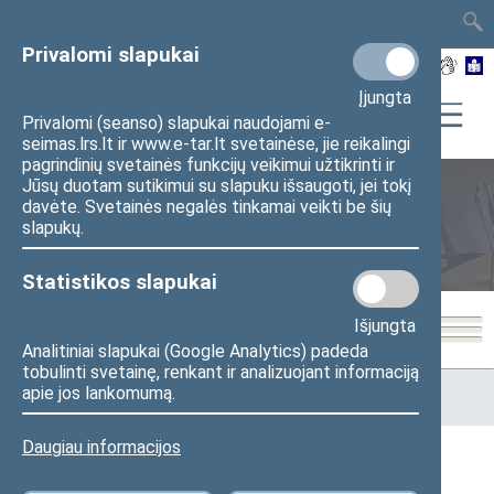
TAIS
TAR
LT
I
EN
Privalomi slapukai
Įjungta
Privalomi (seanso) slapukai naudojami e-
seimas.lrs.lt ir www.e-tar.lt svetainėse, jie reikalingi
pagrindinių svetainės funkcijų veikimui užtikrinti ir
Jūsų duotam sutikimui su slapuku išsaugoti, jei tokį
davėte. Svetainės negalės tinkamai veikti be šių
Seimo posėdžiai
slapukų.
Statistikos slapukai
Išjungta
Analitiniai slapukai (Google Analytics) padeda
tobulinti svetainę, renkant ir analizuojant informaciją
Pradžia
>
Seimo posėdžiai
>
Kadencijos
>
2012–2016 metų
apie jos lankomumą.
kadencija
>
8 eilinė
>
2016-06-21
Daugiau informacijos
2016-06-21 Seimo posėdžiai