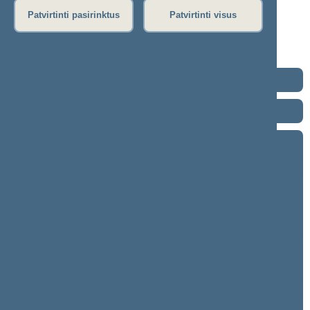
Dienos darbotvarkė
Patvirtinti pasirinktus
Patvirtinti visus
Rytinis posėdis
Vakarinis posėdis
Seimo posėdžiuose priimti projektai
2024–2028 metų kadencija
2020–2024 metų kadencija
2016–2020 metų kadencija
9 eilinė (2020-09-10 – 2020-11-10)
8 neeilinė (2020-08-18 – 2020-08-18)
8 eilinė (2020-03-10 – 2020-06-30)
7 neeilinė (2020-01-23 – 2020-01-28)
7 eilinė (2019-09-10 – 2020-01-14)