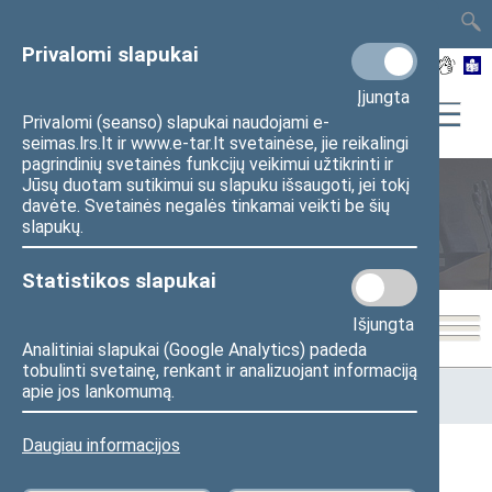
TAIS
TAR
LT
I
EN
Privalomi slapukai
Įjungta
Privalomi (seanso) slapukai naudojami e-
seimas.lrs.lt ir www.e-tar.lt svetainėse, jie reikalingi
pagrindinių svetainės funkcijų veikimui užtikrinti ir
Jūsų duotam sutikimui su slapuku išsaugoti, jei tokį
davėte. Svetainės negalės tinkamai veikti be šių
Seimo posėdžiai
slapukų.
Statistikos slapukai
Išjungta
Analitiniai slapukai (Google Analytics) padeda
tobulinti svetainę, renkant ir analizuojant informaciją
Pradžia
>
Seimo posėdžiai
>
Kadencijos
>
2016–2020 metų
apie jos lankomumą.
kadencija
>
4 eilinė
>
2018-03-15
Daugiau informacijos
2018-03-15 Seimo posėdžiai