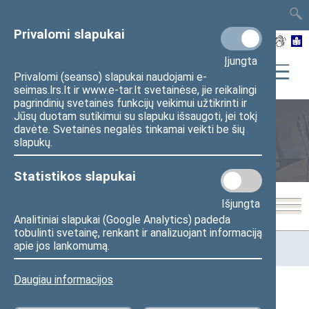
TAIS
TAR
LT
I
EN
Privalomi slapukai
Įjungta
Privalomi (seanso) slapukai naudojami e-
seimas.lrs.lt ir www.e-tar.lt svetainėse, jie reikalingi
pagrindinių svetainės funkcijų veikimui užtikrinti ir
Jūsų duotam sutikimui su slapuku išsaugoti, jei tokį
davėte. Svetainės negalės tinkamai veikti be šių
Seimo posėdžiai
slapukų.
Statistikos slapukai
Išjungta
Analitiniai slapukai (Google Analytics) padeda
tobulinti svetainę, renkant ir analizuojant informaciją
Pradžia
>
Seimo posėdžiai
>
Kadencijos
>
2016–2020 metų
apie jos lankomumą.
kadencija
>
4 eilinė
>
2018-06-29
Daugiau informacijos
2018-06-29 Seimo posėdžiai