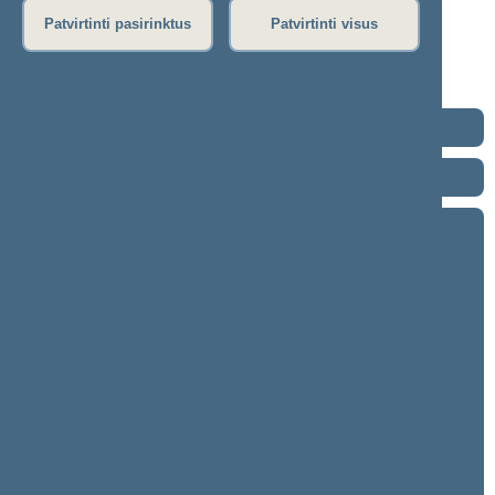
Dienos darbotvarkė
Patvirtinti pasirinktus
Patvirtinti visus
Nenumatytas posėdis
Nenumatytas posėdis
Seimo posėdžiuose priimti projektai
2024–2028 metų kadencija
2020–2024 metų kadencija
2016–2020 metų kadencija
9 eilinė (2020-09-10 – 2020-11-10)
8 neeilinė (2020-08-18 – 2020-08-18)
8 eilinė (2020-03-10 – 2020-06-30)
7 neeilinė (2020-01-23 – 2020-01-28)
7 eilinė (2019-09-10 – 2020-01-14)