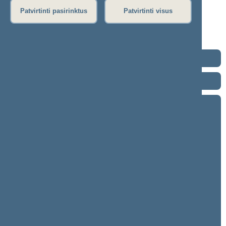
Dienos darbotvarkė
Patvirtinti pasirinktus
Patvirtinti visus
Rytinis posėdis
Vakarinis posėdis
Seimo posėdžiuose priimti projektai
2024–2028 metų kadencija
2020–2024 metų kadencija
2016–2020 metų kadencija
9 eilinė (2020-09-10 – 2020-11-10)
8 neeilinė (2020-08-18 – 2020-08-18)
8 eilinė (2020-03-10 – 2020-06-30)
7 neeilinė (2020-01-23 – 2020-01-28)
7 eilinė (2019-09-10 – 2020-01-14)