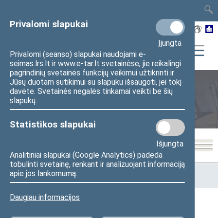
TAIS
TAR
LT
I
EN
Privalomi slapukai
Įjungta
Privalomi (seanso) slapukai naudojami e-
seimas.lrs.lt ir www.e-tar.lt svetainėse, jie reikalingi
pagrindinių svetainės funkcijų veikimui užtikrinti ir
Jūsų duotam sutikimui su slapuku išsaugoti, jei tokį
davėte. Svetainės negalės tinkamai veikti be šių
Seimo posėdžiai
slapukų.
Statistikos slapukai
Išjungta
Analitiniai slapukai (Google Analytics) padeda
tobulinti svetainę, renkant ir analizuojant informaciją
Pradžia
>
Seimo posėdžiai
>
Kadencijos
>
2016–2020 metų
apie jos lankomumą.
kadencija
>
6 eilinė
>
2019-05-28
Daugiau informacijos
2019-05-28 Seimo posėdžiai