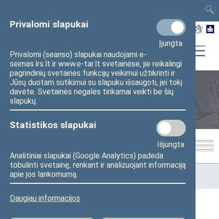
TAIS
TAR
LT
I
EN
Privalomi slapukai
Įjungta
Privalomi (seanso) slapukai naudojami e-
seimas.lrs.lt ir www.e-tar.lt svetainėse, jie reikalingi
pagrindinių svetainės funkcijų veikimui užtikrinti ir
Jūsų duotam sutikimui su slapuku išsaugoti, jei tokį
davėte. Svetainės negalės tinkamai veikti be šių
Seimo posėdžiai
slapukų.
Statistikos slapukai
Išjungta
Analitiniai slapukai (Google Analytics) padeda
tobulinti svetainę, renkant ir analizuojant informaciją
Pradžia
>
Seimo posėdžiai
>
Kadencijos
>
2016–2020 metų
apie jos lankomumą.
kadencija
>
6 eilinė
>
2019-07-11
Daugiau informacijos
2019-07-11 Seimo posėdžiai