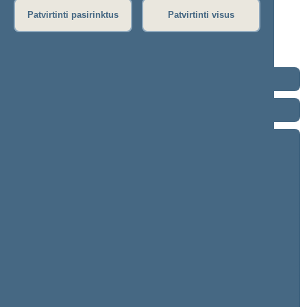
Dienos darbotvarkė
Patvirtinti pasirinktus
Patvirtinti visus
Rytinis posėdis
Vakarinis posėdis
Seimo posėdžiuose priimti projektai
2024–2028 metų kadencija
2020–2024 metų kadencija
2016–2020 metų kadencija
9 eilinė (2020-09-10 – 2020-11-10)
8 neeilinė (2020-08-18 – 2020-08-18)
8 eilinė (2020-03-10 – 2020-06-30)
7 neeilinė (2020-01-23 – 2020-01-28)
7 eilinė (2019-09-10 – 2020-01-14)