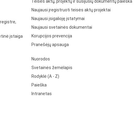
Teisės aktų, projektų ir susijusių dokumentų paieška
Naujausi įregistruoti teisės aktų projektai
Naujausi įsigalioję įstatymai
registre,
Naujausi svetainės dokumentai
Korupcijos prevencija
tinė įstaiga
Pranešėjų apsauga
Nuorodos
Svetainės žemėlapis
Rodyklė (A - Z)
Paieška
Intranetas