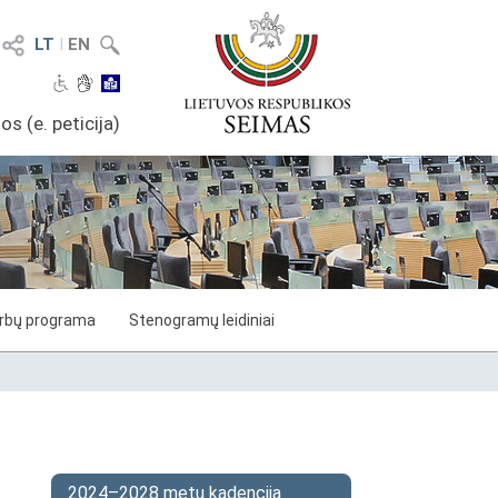
LT
I
EN
os (e. peticija)
arbų programa
Stenogramų leidiniai
2024–2028 metų kadencija