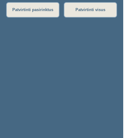
Rytinis posėdis
Vakarinis posėdis
Patvirtinti pasirinktus
Patvirtinti visus
Seimo posėdžiuose priimti projektai