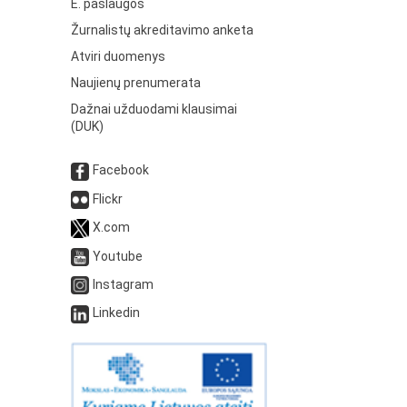
E. paslaugos
Žurnalistų akreditavimo anketa
Atviri duomenys
Naujienų prenumerata
Dažnai užduodami klausimai
(DUK)
Facebook
Flickr
X.com
Youtube
Instagram
Linkedin