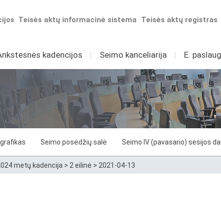
ijos
Teisės aktų informacinė sistema
Teisės aktų registras
Ankstesnės kadencijos
I
Seimo kanceliarija
I
E. paslaug
grafikas
Seimo posėdžių salė
Seimo IV (pavasario) sesijos d
024 metų kadencija
>
2 eilinė
>
2021-04-13