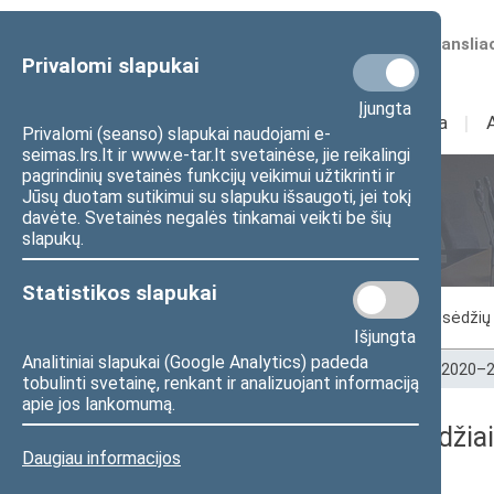
Numatomos transliac
Privalomi slapukai
Įjungta
Sudėtis
I
Veikla
I
Privalomi (seanso) slapukai naudojami e-
seimas.lrs.lt ir www.e-tar.lt svetainėse, jie reikalingi
pagrindinių svetainės funkcijų veikimui užtikrinti ir
Jūsų duotam sutikimui su slapuku išsaugoti, jei tokį
Seimo posėdžiai
davėte. Svetainės negalės tinkamai veikti be šių
slapukų.
Statistikos slapukai
Vykstantis posėdis
Posėdžiai
Posėdžių 
Išjungta
Analitiniai slapukai (Google Analytics) padeda
Pradžia
>
Seimo posėdžiai
>
Kadencijos
>
2020–2
tobulinti svetainę, renkant ir analizuojant informaciją
apie jos lankomumą.
2021-04-13 Seimo posėdžiai
Daugiau informacijos
Dienos darbotvarkė