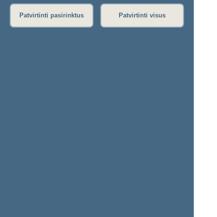
Rytinis posėdis
Vakarinis posėdis
Patvirtinti pasirinktus
Patvirtinti visus
Seimo posėdžiuose priimti projektai