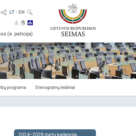
LT
I
EN
os (e. peticija)
arbų programa
Stenogramų leidiniai
2024–2028 metų kadencija