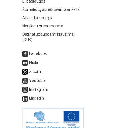
E. paslaugos
Žurnalistų akreditavimo anketa
Atviri duomenys
Naujienų prenumerata
Dažnai užduodami klausimai
(DUK)
Facebook
Flickr
X.com
Youtube
Instagram
Linkedin