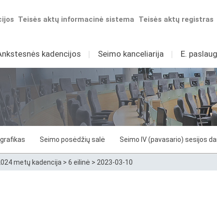
ijos
Teisės aktų informacinė sistema
Teisės aktų registras
Ankstesnės kadencijos
I
Seimo kanceliarija
I
E. paslaug
grafikas
Seimo posėdžių salė
Seimo IV (pavasario) sesijos d
024 metų kadencija
>
6 eilinė
>
2023-03-10