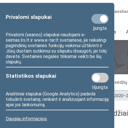
Numatomos transliac
Privalomi slapukai
Įjungta
Sudėtis
I
Veikla
I
Privalomi (seanso) slapukai naudojami e-
seimas.lrs.lt ir www.e-tar.lt svetainėse, jie reikalingi
pagrindinių svetainės funkcijų veikimui užtikrinti ir
Jūsų duotam sutikimui su slapuku išsaugoti, jei tokį
Seimo posėdžiai
davėte. Svetainės negalės tinkamai veikti be šių
slapukų.
Statistikos slapukai
Vykstantis posėdis
Posėdžiai
Posėdžių 
Išjungta
Analitiniai slapukai (Google Analytics) padeda
Pradžia
>
Seimo posėdžiai
>
Kadencijos
>
2020–2
tobulinti svetainę, renkant ir analizuojant informaciją
apie jos lankomumą.
2023-03-10 Seimo posėdžiai
Daugiau informacijos
Dienos darbotvarkė