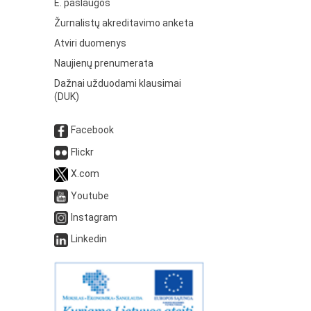
E. paslaugos
Žurnalistų akreditavimo anketa
Atviri duomenys
Naujienų prenumerata
Dažnai užduodami klausimai
(DUK)
Facebook
Flickr
X.com
Youtube
Instagram
Linkedin