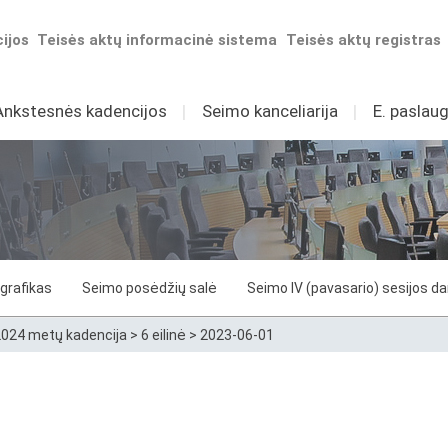
ijos
Teisės aktų informacinė sistema
Teisės aktų registras
Ankstesnės kadencijos
I
Seimo kanceliarija
I
E. paslaug
grafikas
Seimo posėdžių salė
Seimo IV (pavasario) sesijos d
024 metų kadencija
>
6 eilinė
>
2023-06-01