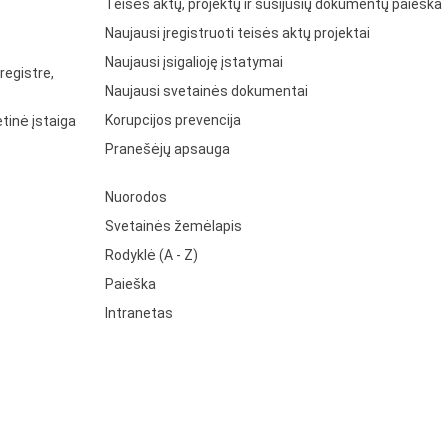
Teisės aktų, projektų ir susijusių dokumentų paieška
Naujausi įregistruoti teisės aktų projektai
Naujausi įsigalioję įstatymai
registre,
Naujausi svetainės dokumentai
Korupcijos prevencija
tinė įstaiga
Pranešėjų apsauga
Nuorodos
Svetainės žemėlapis
Rodyklė (A - Z)
Paieška
Intranetas