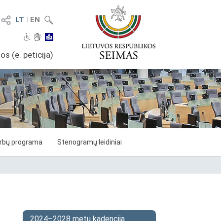
LT
I
EN
os (e. peticija)
arbų programa
Stenogramų leidiniai
2024–2028 metų kadencija