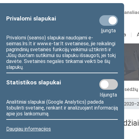
Numatomos transliac
Privalomi slapukai
Įjungta
Sudėtis
I
Veikla
I
Privalomi (seanso) slapukai naudojami e-
seimas.lrs.lt ir www.e-tar.lt svetainėse, jie reikalingi
pagrindinių svetainės funkcijų veikimui užtikrinti ir
Jūsų duotam sutikimui su slapuku išsaugoti, jei tokį
Seimo posėdžiai
davėte. Svetainės negalės tinkamai veikti be šių
slapukų.
Statistikos slapukai
Vykstantis posėdis
Posėdžiai
Posėdžių 
Išjungta
Analitiniai slapukai (Google Analytics) padeda
Pradžia
>
Seimo posėdžiai
>
Kadencijos
>
2020–2
tobulinti svetainę, renkant ir analizuojant informaciją
apie jos lankomumą.
2023-06-01 Seimo posėdžiai
Daugiau informacijos
Dienos darbotvarkė