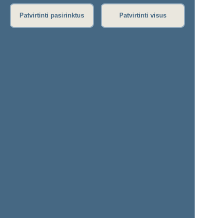
Nenumatytas posėdis
Seimo posėdžiuose priimti projektai
Patvirtinti pasirinktus
Patvirtinti visus